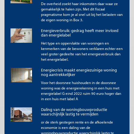
sprake van torenhoge inflatie.
De overheid zoekt haar inkomsten daar waar ze
gemakkelijk te halen zijn. Met dit fiscaal
De rentestand werkt op verschillende manieren door op de
pragmatisme kom je al snel uit bij het belasten van
vraag naar woningen. Een lagere rente maakt lenen goedkoper,
de eigen woning in Box 3.
waardoor huizenkopers bij een gelijke hypotheeksom lagere
Energieverbruik: gedrag heeft meer invloed
maandlasten hebben. Ook stijgt het maximale bedrag dat
dan energielabel
huizenkopers met hun inkomen mogen lenen als de rente
daalt. Een lage rente maakt het bovendien voor investeerders
Het type en oppervlakte van woningen en
aantrekkelijker om te investeren in woningen. De
kenmerken van de bewoners verklaren echter een
woningvoorraad ligt op korte termijn vast en verandert alleen
veel groter gedeelte van het energieverbruik dan
op lange termijn. Hierdoor zien we schommelingen in de vraag
het energielabel.
vooral terug in de huizenprijzen.
Energiecrisis maakt energiezuinige woning
nog aantrekkelijker
Marktimperfecties versterken grilligheid woningmarkt
Voor het doorsnee huishouden in de doorsnee
De werking van prijsvorming op de woningmarkt versterkt de
woning was de energierekening in een huis met
grilligheid van huizenprijzen. Huishoudens baseren hun
energielabel G eind 2022 ruim 90 euro hoger dan
verwachtingen over de toekomstige huizenprijzen
voor een
in een huis met label A
belangrijk deel op trends die ze in het verleden zagen
. Hierdoor
zijn hun verwachtingen op de piek van de woningmarkt te
Daling van de woningbouwproductie
optimistisch, en hun verwachtingen wanneer de markt de
waarschijnlijk lastig te vermijden
bodem nadert juist te negatief. Als gevolg hiervan is bij
or de sterk gestegen rente en de afkoelende
prijsvorming op de woningmarkt sprake van
een zichzelf
economie is een daling van de
versterkend mechanisme
. Mede door het onvolmaakte
woningbouwproductie waarschijnlijk lastig te