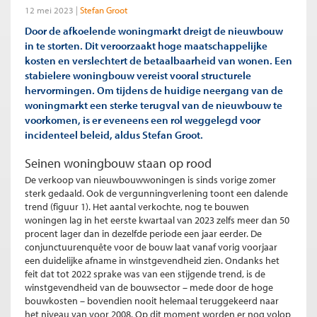
12 mei 2023
Stefan Groot
Door de afkoelende woningmarkt dreigt de nieuwbouw
in te storten. Dit veroorzaakt hoge maatschappelijke
kosten en verslechtert de betaalbaarheid van wonen. Een
stabielere woningbouw vereist vooral structurele
hervormingen. Om tijdens de huidige neergang van de
woningmarkt een sterke terugval van de nieuwbouw te
voorkomen, is er eveneens een rol weggelegd voor
incidenteel beleid, aldus Stefan Groot.
Seinen woningbouw staan op rood
De verkoop van nieuwbouwwoningen is sinds vorige zomer
sterk gedaald. Ook de vergunningverlening toont een dalende
trend (figuur 1). Het aantal verkochte, nog te bouwen
woningen lag in het eerste kwartaal van 2023 zelfs meer dan 50
procent lager dan in dezelfde periode een jaar eerder. De
conjunctuurenquête voor de bouw laat vanaf vorig voorjaar
een duidelijke afname in winstgevendheid zien. Ondanks het
feit dat tot 2022 sprake was van een stijgende trend, is de
winstgevendheid van de bouwsector – mede door de hoge
bouwkosten – bovendien nooit helemaal teruggekeerd naar
het niveau van voor 2008. Op dit moment worden er nog volop