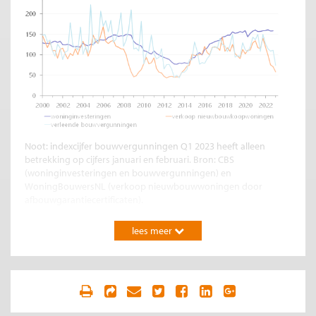
Noot: indexcijfer bouwvergunningen Q1 2023 heeft alleen
betrekking op cijfers januari en februari. Bron: CBS
(woninginvesteringen en bouwvergunningen) en
WoningBouwersNL (verkoop nieuwbouwwoningen door
afbouwgarantiecertificaten).
Probleemschets
lees meer
Woningbouw is zeer gevoelig voor rente en conjunctuur
De crisis die we nu in de woningbouw zien ontstaan, kan niet
los worden gezien van het grillige karakter van de
woningmarkt. Zowel de huizenprijzen als de nieuwbouw
kennen relatief grote pieken en dalen. De woningbouw is in