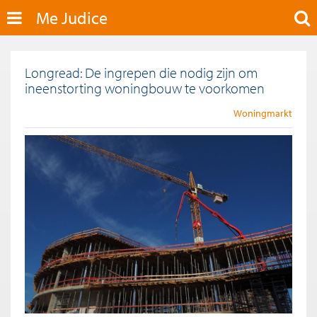
Me Judice
Longread: De ingrepen die nodig zijn om
ineenstorting woningbouw te voorkomen
Woningmarkt