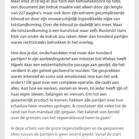
Maar eind 2018 lag er dus toch een Klimaatakkoord op tafel,
een document dat indruk maakte niet alleen door zijn lengte
van 227 pagina’s, maar ook door zijn extreem gecompliceerde
inhoud en door zijn onwaarschijnlijk ingewikkelde wijze van
totstandkoming. Over die inhoud zo dadelijk iets meer. Maar
die totstandkoming is een kunststuk waar zelfs illusionist Hans
Klok van onder de indruk zou raken. Meer dan honderd partijen
waren rechtstreeks betrokken in het overleg.
Hoe doe je dat, onderhandelen met meer dan honderd
partijen? In zijn aanbiedingsbrief aan minister Eric Wiebes heeft
Nijpels daar een existentialistische passage aan gewijd, die het
verdient in zijn geheel geciteerd te worden: “De gesprekken
waren intensief en soms ook emotioneel. Hoe kan het ook
anders? Dit gaat over een complexe operatie, die raakt aan
alles. Aan hoe we werken, wonen en leven. En ieder heeft zijn of
haar eigen ideeën, belangen en wensen. Om tot een
gezamenlijk product te komen, hebben alle partijen over hun
schaduw heen moeten springen. Ik constateer dat velen tot de
rand van hun mandaat zijn gegaan. Het kabinet was bereid
over de grenzen van het regeerakkoord heen te gaan.”
In deze schets van de grote tegenstellingen en de gespannen
sfeer tussen de partijen is geen woord gejokt. Vanaf de start