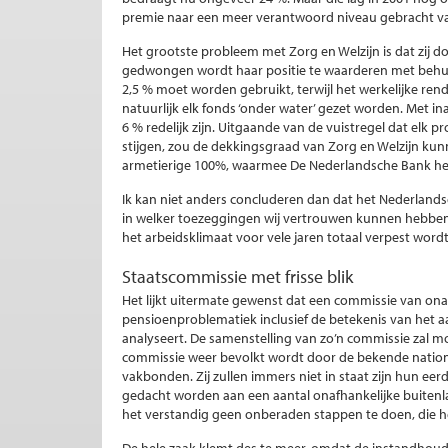
premie naar een meer verantwoord niveau gebracht v
Het grootste probleem met Zorg en Welzijn is dat zij 
gedwongen wordt haar positie te waarderen met behul
2,5 % moet worden gebruikt, terwijl het werkelijke re
natuurlijk elk fonds ‘onder water’ gezet worden. Met 
6 % redelijk zijn. Uitgaande van de vuistregel dat el
stijgen, zou de dekkingsgraad van Zorg en Welzijn kun
armetierige 100%, waarmee De Nederlandsche Bank het
Ik kan niet anders concluderen dan dat het Nederlan
in welker toezeggingen wij vertrouwen kunnen hebben
het arbeidsklimaat voor vele jaren totaal verpest wordt
Staatscommissie met frisse blik
Het lijkt uitermate gewenst dat een commissie van onaf
pensioenproblematiek inclusief de betekenis van het 
analyseert. De samenstelling van zo’n commissie zal moeil
commissie weer bevolkt wordt door de bekende nation
vakbonden. Zij zullen immers niet in staat zijn hun ee
gedacht worden aan een aantal onafhankelijke buitenla
het verstandig geen onberaden stappen te doen, die 