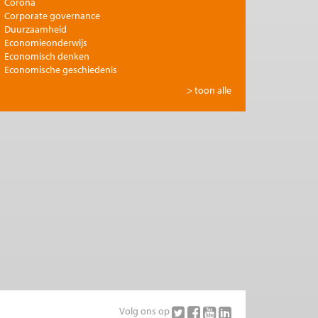
Corona
Corporate governance
Duurzaamheid
Economieonderwijs
Economisch denken
Economische geschiedenis
Energie
> toon alle
Europese integratie
Filosofie en economie
Financiële markten
Gezondheidszorg
Globalisering
Inkomensongelijkheid
Innovatie
Internationale handel
Jubileumreeks Me Judice
Kunst en cultuur
Landbouw
Macro-economische politiek
Management en organisatie
Marktwerking
Migratie en integratie
Milieu
Volg ons op
Monetair beleid