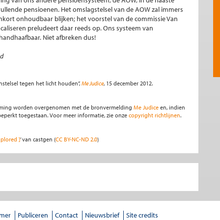
ding van ons andere pensioensysteem, de AOW, in de naaste
ullende pensioenen. Het omslagstelsel van de AOW zal immers
kort onhoudbaar blijken; het voorstel van de commissie Van
caliseren preludeert daar reeds op. Ons systeem van
handhaafbaar. Niet afbreken dus!
ad
stelsel tegen het licht houden”,
Me Judice
, 15 december 2012.
stemming worden overgenomen met de bronvermelding
Me Judice
en, indien
s beperkt toegestaan. Voor meer informatie, zie onze
copyright richtlijnen
.
xplored ]
’ van castgen (
CC BY-NC-ND 2.0
)
imer
Publiceren
Contact
Nieuwsbrief
Site credits