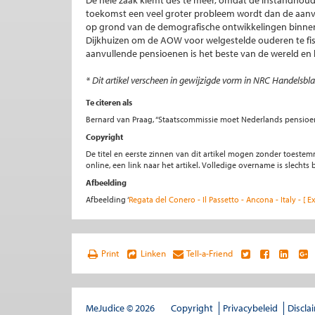
De hele zaak klemt des te meer, omdat de instandhou
toekomst een veel groter probleem wordt dan de aanv
op grond van de demografische ontwikkelingen binnen
Dijkhuizen om de AOW voor welgestelde ouderen te fis
aanvullende pensioenen is het beste van de wereld en 
* Dit artikel verscheen in gewijzigde vorm in NRC Handelsbl
Te citeren als
Bernard van Praag, “Staatscommissie moet Nederlands pensioen
Copyright
De titel en eerste zinnen van dit artikel mogen zonder toe
online, een link naar het artikel. Volledige overname is slecht
Afbeelding
Afbeelding ‘
Regata del Conero - Il Passetto - Ancona - Italy - [ E
Print
Linken
Tell-a-Friend
MeJudice © 2026
Copyright
Privacybeleid
Discla