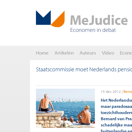
Home
Artikelen
Auteurs
Video
Econ
Staatscommissie moet Nederlands pensio
15 dec 2012
Berna
Het Nederlandse
maar paradoxaa
toezichthouders
Bernard van Pra
schadelijke maa
buitenlandse ex