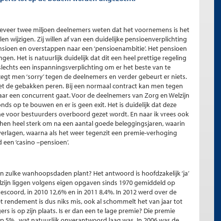
ngeveer twee miljoen deelnemers weten dat het voornemens is het
n wijzigen. Zij willen af van een duidelijke pensioenverplichting
nsioen en overstappen naar een ‘pensioenambitie’. Het pensioen
. Het is natuurlijk duidelijk dat dit een heel prettige regeling
lechts een inspanningsverplichting om er het beste van te
zegt men ‘sorry’ tegen de deelnemers en verder gebeurt er niets.
et de gebakken peren. Bij een normaal contract kan men tegen
naar een concurrent gaat. Voor de deelnemers van Zorg en Welzijn
fonds op te bouwen en er is geen exit. Het is duidelijk dat deze
line voor bestuurders overboord gezet wordt. En naar ik vrees ook
hen heel sterk om na een aantal goede beleggingsjaren, waarin
 verlagen, waarna als het weer tegenzit een premie-verhoging
d een ‘casino –pensioen’.
en zulke wanhoopsdaden plant? Het antwoord is hoofdzakelijk ‘ja’
elzijn liggen volgens eigen opgaven sinds 1970 gemiddeld op
scoord, in 2010 12,6% en in 2011 8,4%. In 2012 werd over de
t rendement is dus niks mis, ook al schommelt het van jaar tot
s is op zijn plaats. Is er dan een te lage premie? Die premie
p 5% , wat natuurlijk onverantwoord laag was. In 2006 was de