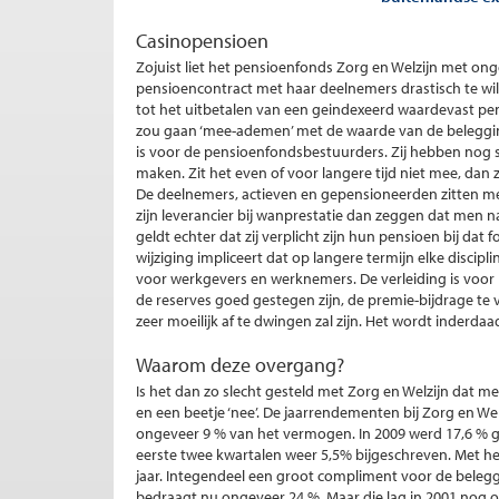
Casinopensioen
Zojuist liet het pensioenfonds Zorg en Welzijn met o
pensioencontract met haar deelnemers drastisch te wille
tot het uitbetalen van een geindexeerd waardevast pe
zou gaan ‘mee-ademen’ met de waarde van de beleggingen
is voor de pensioenfondsbestuurders. Zij hebben nog s
maken. Zit het even of voor langere tijd niet mee, dan 
De deelnemers, actieven en gepensioneerden zitten m
zijn leverancier bij wanprestatie dan zeggen dat men 
geldt echter dat zij verplicht zijn hun pensioen bij dat 
wijziging impliceert dat op langere termijn elke discip
voor werkgevers en werknemers. De verleiding is voor 
de reserves goed gestegen zijn, de premie-bijdrage te
zeer moeilijk af te dwingen zal zijn. Het wordt inderdaa
Waarom deze overgang?
Is het dan zo slecht gesteld met Zorg en Welzijn dat m
en een beetje ‘nee’. De jaarrendementen bij Zorg en W
ongeveer 9 % van het vermogen. In 2009 werd 17,6 % ge
eerste twee kwartalen weer 5,5% bijgeschreven. Met he
jaar. Integendeel een groot compliment voor de belegger
bedraagt nu ongeveer 24 %. Maar die lag in 2001 nog o