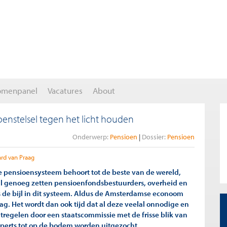
omenpanel
Vacatures
About
enstelsel tegen het licht houden
Onderwerp:
Pensioen
Dossier:
Pensioen
rd van Praag
 pensioensysteem behoort tot de beste van de wereld,
l genoeg zetten pensioenfondsbestuurders, overheid en
 de bijl in dit systeem. Aldus de Amsterdamse econoom
ag. Het wordt dan ook tijd dat al deze veelal onnodige en
tregelen door een staatscommissie met de frisse blik van
perts tot op de bodem worden uitgezocht.