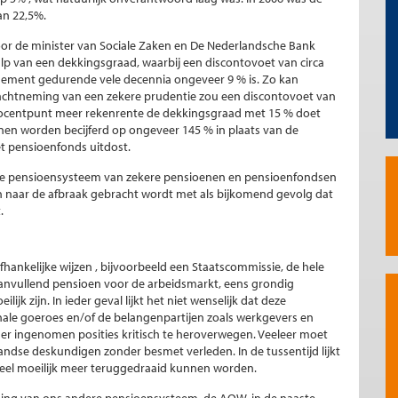
an 22,5%.
door de minister van Sociale Zaken en De Nederlandsche Bank
p van een dekkingsgraad, waarbij een discontovoet van circa
ndement gedurende vele decennia ongeveer 9 % is. Zo kan
inachtneming van een zekere prudentie zou een discontovoet van
k procentpunt meer rekenrente de dekkingsgraad met 15 % doet
nen worden becijferd op ongeveer 145 % in plaats van de
 pensioenfonds uitdost.
dse pensioensysteem van zekere pensioenen en pensioenfondsen
 naar de afbraak gebracht wordt met als bijkomend gevolg dat
.
hankelijke wijzen , bijvoorbeeld een Staatscommissie, de hele
aanvullend pensioen voor de arbeidsmarkt, eens grondig
ijk zijn. In ieder geval lijkt het niet wenselijk dat deze
ale goeroes en/of de belangenpartijen zoals werkgevers en
rder ingenomen posities kritisch te heroverwegen. Veeleer moet
ndse deskundigen zonder besmet verleden. In de tussentijd lijkt
heel moeilijk meer teruggedraaid kunnen worden.