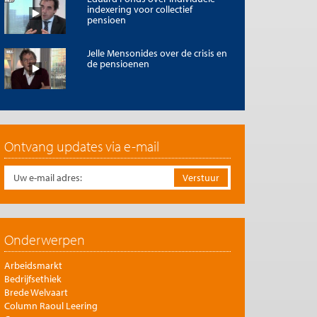
indexering voor collectief
pensioen
Jelle Mensonides over de crisis en
de pensioenen
Ontvang updates via e-mail
Onderwerpen
Arbeidsmarkt
Bedrijfsethiek
Brede Welvaart
Column Raoul Leering