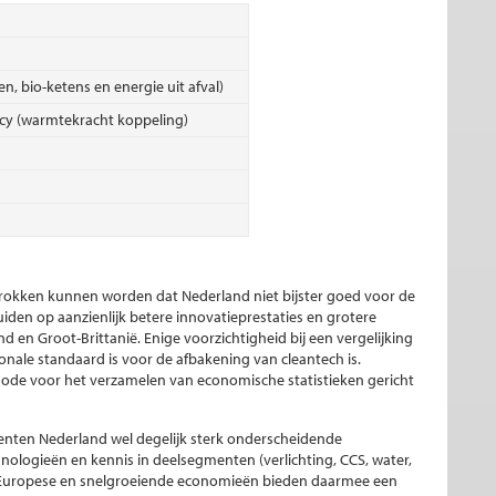
n, bio-ketens en energie uit afval)
ncy (warmtekracht koppeling)
getrokken kunnen worden dat Nederland niet bijster goed voor de
den op aanzienlijk betere innovatieprestaties en grotere
 en Groot-Brittanië. Enige voorzichtigheid bij een vergelijking
nale standaard is voor de afbakening van cleantech is.
de voor het verzamelen van economische statistieken gericht
enten Nederland wel degelijk sterk onderscheidende
hnologieën en kennis in deelsegmenten (verlichting, CCS, water,
n Europese en snelgroeiende economieën bieden daarmee een