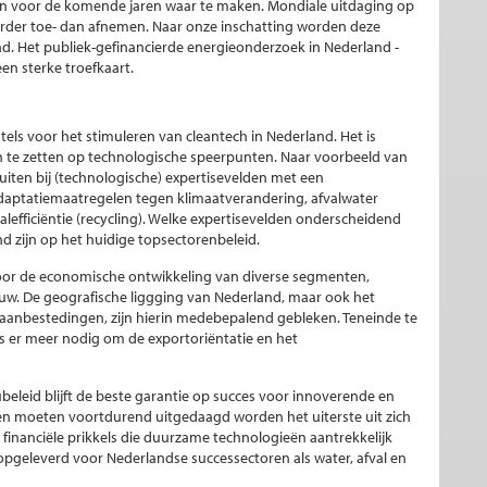
n voor de komende jaren waar te maken. Mondiale uitdaging op
rder toe- dan afnemen. Naar onze inschatting worden deze
d. Het publiek-gefinancierde energieonderzoek in Nederland -
een sterke troefkaart.
tels voor het stimuleren van cleantech in Nederland. Het is
 in te zetten op technologische speerpunten. Naar voorbeeld van
uiten bij (technologische) expertisevelden met een
adaptatiemaatregelen tegen klimaatverandering, afvalwater
lefficiëntie (recycling). Welke expertisevelden onderscheidend
 zijn op het huidige topsectorenbeleid.
voor de economische ontwikkeling van diverse segmenten,
ouw. De geografische liggging van Nederland, maar ook het
 aanbestedingen, zijn hierin medebepalend gebleken. Teneinde te
is er meer nodig om de exportoriëntatie en het
eleid blijft de beste garantie op succes voor innoverende en
n moeten voortdurend uitgedaagd worden het uiterste uit zich
 financiële prikkels die duurzame technologieën aantrekkelijk
opgeleverd voor Nederlandse successectoren als water, afval en