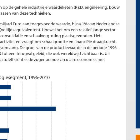
ich op de gehele industriële waardeketen (R&D, engineering, bouw
epassen van deze technieken.
 miljard Euro aan toegevoegde waarde, bijna 1% van Nederlandse
voltijdsequivalenten). Hoewel het om een relatief jonge sector
, consolidatie en schaalvergroting plaatsgevonden. Het
-activiteiten vraagt om schaalgrootte en financiële draagkracht,
rijfsomvang. De groei van de productiewaarde in de periode 1996-
 tot een terugval geleid, die ook wereldwijd zichtbaar is. Uit
ndstofefficiëntie, de zogenoemde circulaire economie, met
ologiesegment, 1996-2010