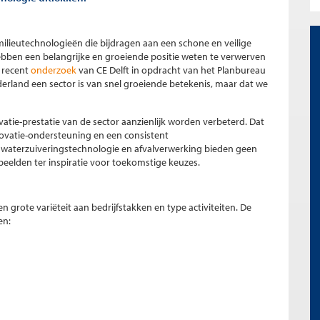
ilieutechnologieën die bijdragen aan een schone en veilige
ebben een belangrijke en groeiende positie weten te verwerven
 recent
onderzoek
van CE Delft in opdracht van het Planbureau
derland een sector is van snel groeiende betekenis, maar dat we
atie-prestatie van de sector aanzienlijk worden verbeterd. Dat
ovatie-ondersteuning en een consistent
 waterzuiveringstechnologie en afvalverwerking bieden geen
beelden ter inspiratie voor toekomstige keuzes.
 grote variëteit aan bedrijfstakken en type activiteiten. De
en: