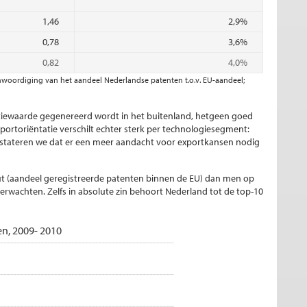
1,46
2,9%
0,78
3,6%
0,82
4,0%
enwoordiging van het aandeel Nederlandse patenten t.o.v. EU-aandeel;
iewaarde gegenereerd wordt in het buitenland, hetgeen goed
portoriëntatie verschilt echter sterk per technologiesegment:
stateren we dat er een meer aandacht voor exportkansen nodig
ut (aandeel geregistreerde patenten binnen de EU) dan men op
wachten. Zelfs in absolute zin behoort Nederland tot de top-10
en, 2009- 2010