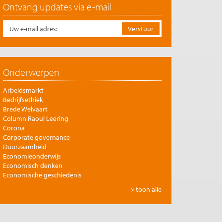
Ontvang updates via e-mail
Onderwerpen
Arbeidsmarkt
Bedrijfsethiek
Brede Welvaart
Column Raoul Leering
Corona
Corporate governance
Duurzaamheid
Economieonderwijs
Economisch denken
Economische geschiedenis
Energie
> toon alle
Europese integratie
Filosofie en economie
Financiële markten