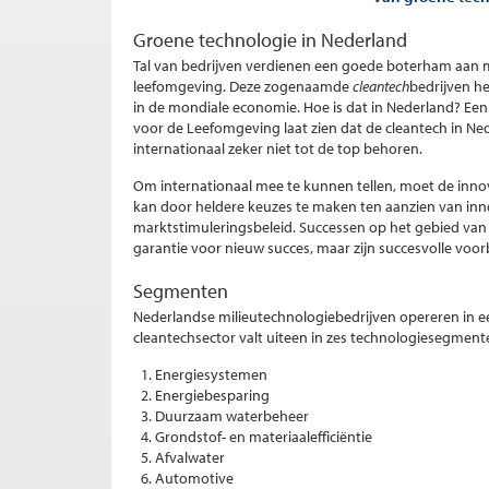
Groene technologie in Nederland
Tal van bedrijven verdienen een goede boterham aan m
leefomgeving. Deze zogenaamde
cleantech
bedrijven h
in de mondiale economie. Hoe is dat in Nederland? Een
voor de Leefomgeving laat zien dat de cleantech in Ne
internationaal zeker niet tot de top behoren.
Om internationaal mee te kunnen tellen, moet de innov
kan door heldere keuzes te maken ten aanzien van inn
marktstimuleringsbeleid. Successen op het gebied van
garantie voor nieuw succes, maar zijn succesvolle voor
Segmenten
Nederlandse milieutechnologiebedrijven opereren in een
cleantechsector valt uiteen in zes technologiesegment
Energiesystemen
Energiebesparing
Duurzaam waterbeheer
Grondstof- en materiaalefficiëntie
Afvalwater
Automotive