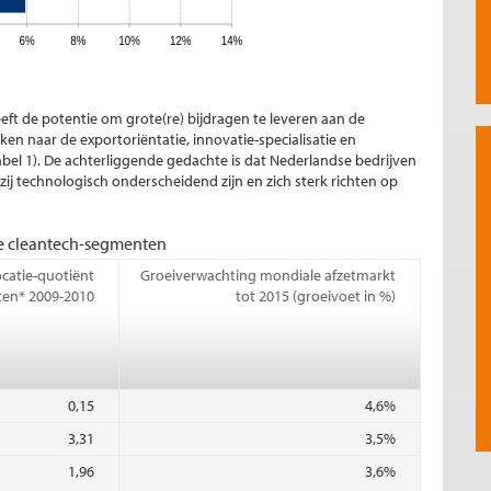
ft de potentie om grote(re) bijdragen te leveren aan de
n naar de exportoriëntatie, innovatie-specialisatie en
bel 1). De achterliggende gedachte is dat Nederlandse bedrijven
zij technologisch onderscheidend zijn en zich sterk richten op
se cleantech-segmenten
catie-quotiënt
Groeiverwachting mondiale afzetmarkt
ten* 2009-2010
tot 2015 (groeivoet in %)
0,15
4,6%
3,31
3,5%
1,96
3,6%