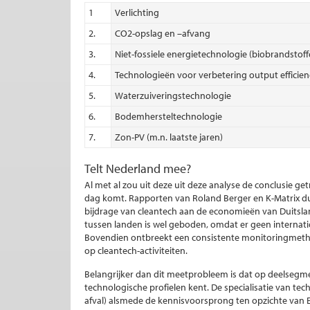
1
Verlichting
2.
CO2-opslag en –afvang
3.
Niet-fossiele energietechnologie (biobrandstoffe
4.
Technologieën voor verbetering output efficie
5.
Waterzuiveringstechnologie
6.
Bodemhersteltechnologie
7.
Zon-PV (m.n. laatste jaren)
Telt Nederland mee?
Al met al zou uit deze uit deze analyse de conclusie 
dag komt. Rapporten van Roland Berger en K-Matrix dui
bijdrage van cleantech aan de economieën van Duitsland
tussen landen is wel geboden, omdat er geen internatio
Bovendien ontbreekt een consistente monitoringmetho
op cleantech-activiteiten.
Belangrijker dan dit meetprobleem is dat op deelsegm
technologische profielen kent. De specialisatie van tec
afval) alsmede de kennisvoorsprong ten opzichte va