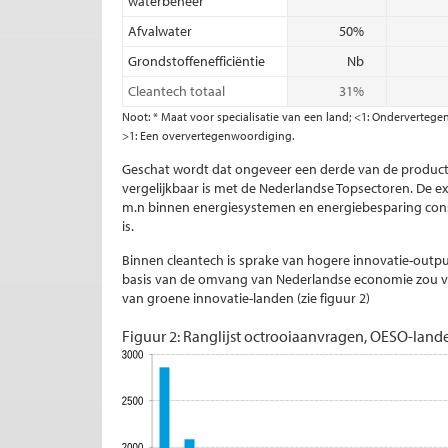
waterbeheer
Afvalwater
50%
Grondstoffenefficiëntie
Nb
Cleantech totaal
31%
Noot: * Maat voor specialisatie van een land; <1: Onderverteg
>1: Een oververtegenwoordiging.
Geschat wordt dat ongeveer een derde van de product
vergelijkbaar is met de Nederlandse Topsectoren. De ex
m.n binnen energiesystemen en energiebesparing con
is.
Binnen cleantech is sprake van hogere innovatie-outp
basis van de omvang van Nederlandse economie zou ver
van groene innovatie-landen (zie figuur 2)
Figuur 2: Ranglijst octrooiaanvragen, OESO-land