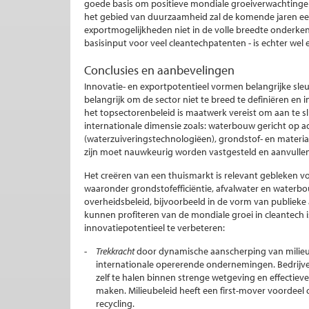
goede basis om positieve mondiale groeiverwachtinge
het gebied van duurzaamheid zal de komende jaren ee
exportmogelijkheden niet in de volle breedte onderken
basisinput voor veel cleantechpatenten - is echter wel 
Conclusies en aanbevelingen
Innovatie- en exportpotentieel vormen belangrijke sleu
belangrijk om de sector niet te breed te definiëren en
het topsectorenbeleid is maatwerk vereist om aan te sl
internationale dimensie zoals: waterbouw gericht op 
(waterzuiveringstechnologiëen), grondstof- en materiaa
zijn moet nauwkeurig worden vastgesteld en aanvullend
Het creëren van een thuismarkt is relevant gebleken 
waaronder grondstofefficiëntie, afvalwater en waterb
overheidsbeleid, bijvoorbeeld in de vorm van publieke
kunnen profiteren van de mondiale groei in cleantech 
innovatiepotentieel te verbeteren:
Trekkracht
door dynamische aanscherping van milieub
internationale opererende ondernemingen. Bedrijve
zelf te halen binnen strenge wetgeving en effectieve
maken. Milieubeleid heeft een first-mover voordeel 
recycling.