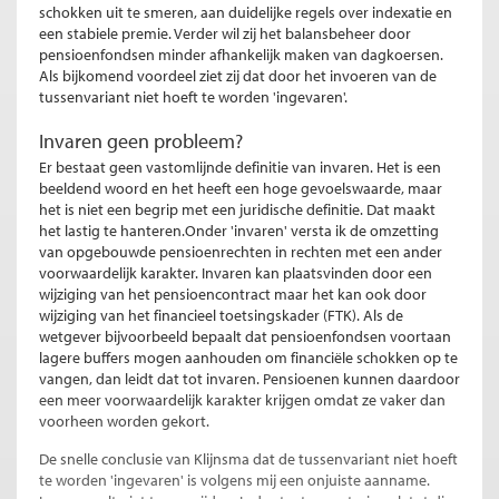
schokken uit te smeren, aan duidelijke regels over indexatie en
een stabiele premie. Verder wil zij het balansbeheer door
pensioenfondsen minder afhankelijk maken van dagkoersen.
Als bijkomend voordeel ziet zij dat door het invoeren van de
tussenvariant niet hoeft te worden 'ingevaren'.
Invaren geen probleem?
Er bestaat geen vastomlijnde definitie van invaren. Het is een
beeldend woord en het heeft een hoge gevoelswaarde, maar
het is niet een begrip met een juridische definitie. Dat maakt
het lastig te hanteren.Onder 'invaren' versta ik de omzetting
van opgebouwde pensioenrechten in rechten met een ander
voorwaardelijk karakter. Invaren kan plaatsvinden door een
wijziging van het pensioencontract maar het kan ook door
wijziging van het financieel toetsingskader (FTK). Als de
wetgever bijvoorbeeld bepaalt dat pensioenfondsen voortaan
lagere buffers mogen aanhouden om financiële schokken op te
vangen, dan leidt dat tot invaren. Pensioenen kunnen daardoor
een meer voorwaardelijk karakter krijgen omdat ze vaker dan
voorheen worden gekort.
De snelle conclusie van Klijnsma dat de tussenvariant niet hoeft
te worden 'ingevaren' is volgens mij een onjuiste aanname.