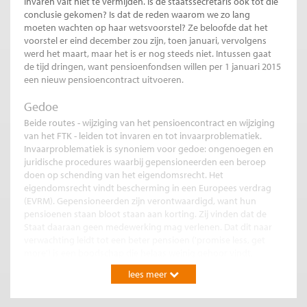
Invaren valt niet te vermijden. Is de staatssecretaris ook tot die
conclusie gekomen? Is dat de reden waarom we zo lang
moeten wachten op haar wetsvoorstel? Ze beloofde dat het
voorstel er eind december zou zijn, toen januari, vervolgens
werd het maart, maar het is er nog steeds niet. Intussen gaat
de tijd dringen, want pensioenfondsen willen per 1 januari 2015
een nieuw pensioencontract uitvoeren.
Gedoe
Beide routes - wijziging van het pensioencontract en wijziging
van het FTK - leiden tot invaren en tot invaarproblematiek.
Invaarproblematiek is synoniem voor gedoe: ongenoegen en
juridische procedures waarbij gepensioneerden een beroep
doen op schending van het eigendomsrecht. Het
eigendomsrecht vindt bescherming in een Europees verdrag
(EVRM). Gepensioneerden zijn verontwaardigd, want hun
pensioenen staan bloot staan aan korting. Zij vinden dat de
Staat daaraan geen medewerking mag verlenen. Dat dit naar
verwachting leidt tot een beter pensioen ('promise less, get
more') is een boodschap die helaas weinig gehoor vindt.
lees meer
De kans dat de rechter het beroep van gepensioneerden zal
honoreren, lijkt mij heel klein. De wetgever is bevoegd het FTK
te wijzigen. De Staat heeft goede argumenten om te