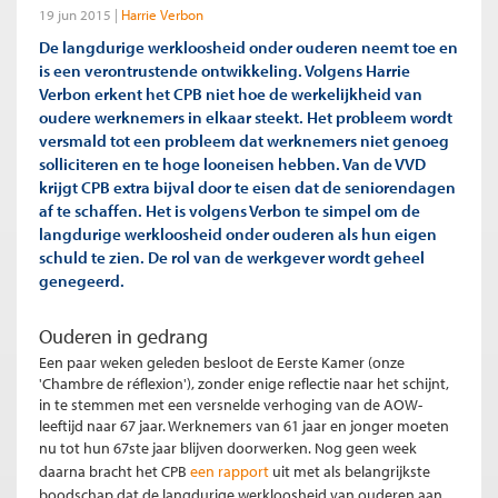
19 jun 2015
Harrie Verbon
De langdurige werkloosheid onder ouderen neemt toe en
is een verontrustende ontwikkeling. Volgens Harrie
Verbon erkent het CPB niet hoe de werkelijkheid van
oudere werknemers in elkaar steekt. Het probleem wordt
versmald tot een probleem dat werknemers niet genoeg
solliciteren en te hoge looneisen hebben. Van de VVD
krijgt CPB extra bijval door te eisen dat de seniorendagen
af te schaffen. Het is volgens Verbon te simpel om de
langdurige werkloosheid onder ouderen als hun eigen
schuld te zien. De rol van de werkgever wordt geheel
genegeerd.
Ouderen in gedrang
Een paar weken geleden besloot de Eerste Kamer (onze
'Chambre de réflexion'), zonder enige reflectie naar het schijnt,
in te stemmen met een versnelde verhoging van de AOW-
leeftijd naar 67 jaar. Werknemers van 61 jaar en jonger moeten
nu tot hun 67ste jaar blijven doorwerken.
Nog geen week
daarna bracht het CPB
een rapport
uit met als belangrijkste
boodschap dat de langdurige werkloosheid van ouderen aan