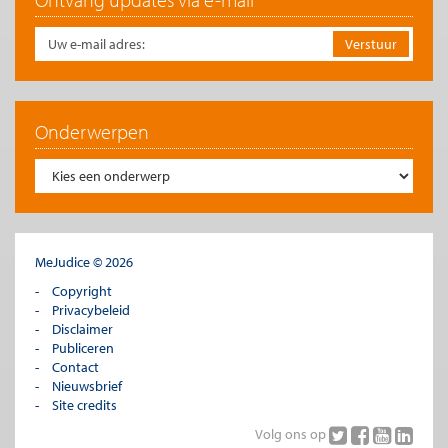
Afbeelding ‘
Balkenbrij
’ van Roel Wijnants (
CC BY-NC 2.0
)
Onderwerpen
MeJudice © 2026
Copyright
Privacybeleid
Disclaimer
Publiceren
Contact
Nieuwsbrief
Site credits
Volg ons op