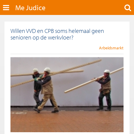
Me Judice
Willen VVD en CPB soms helemaal geen
senioren op de werkvloer?
Arbeidsmarkt