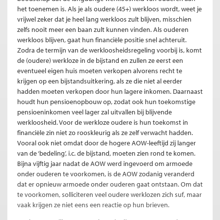
het toenemen is. Als je als oudere (45+) werkloos wordt, weet je
vrijwel zeker dat je heel lang werkloos zult blijven, misschien
zelfs nooit meer een baan zult kunnen vinden. Als ouderen
werkloos blijven, gaat hun financiële positie snel achteruit.
Zodra de termijn van de werkloosheidsregeling voorbij is, komt
de (oudere) werkloze in de bijstand en zullen ze eerst een
eventueel eigen huis moeten verkopen alvorens recht te
krijgen op een bijstandsuitkering, als ze die niet al eerder
hadden moeten verkopen door hun lagere inkomen. Daarnaast
houdt hun pensioenopbouw op, zodat ook hun toekomstige
pensioeninkomen veel lager zal uitvallen bij blijvende
werkloosheid. Voor de werkloze oudere is hun toekomst in
financiële zin niet zo rooskleurig als ze zelf verwacht hadden.
Vooral ook niet omdat door de hogere AOW-leeftijd zij langer
van de ‘bedeling’, i.c. de bijstand, moeten zien rond te komen.
Bijna vijftig jaar nadat de AOW werd ingevoerd om armoede
onder ouderen te voorkomen, is de AOW zodanig veranderd
dat er opnieuw armoede onder ouderen gaat ontstaan. Om dat
te voorkomen, solliciteren veel oudere werklozen zich suf, maar
vaak krijgen ze niet eens een reactie op hun brieven.