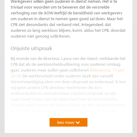
Werkgevers willen geen ouderen in dienst nemen. Het is te
triviaal voor woorden om te beweren dat de versnelde
verhoging van de AOW-leeftijd de bereidheid van werkgevers
om ouderen in dienst te nemen geen goed zal doen. Maar het
CPB ziet desondanks dat verband niet. Integendeel, dat
ouderen zo lang werkloos blijven, komt, aldus het CPB, doordat
ouderen niet genoeg solliciteren.
Onjuiste uitspraak
Bij monde van de directeur, Laura van der Geest, verklaarde het
CPB dat als de werkloosheidsuitkering voor ouderen omlaag
gaat, ouderen meer zullen gaan solliciteren (
Nieuwsuur, 11 juni
2015
). De werkloosheid onder ouderen daalt dan vanzelf.
Verontwaardiging alom om deze uitspraak en inderdaad, ik kan
mij geen andere CPB-directeur herinneren die zo'n
ondoordachte en onmiskenbaar onjuiste uitspraak op zijn
naam heeft staan. Van der Geest past hier de economische
theorie (geef mensen de juiste prikkels en alles zal goed komen,
in dit geval ouderen gaan intensiever een baan zoeken en
vinden ook een baan) op een wel onverantwoorde manier toe.
lees meer
De werkloosheid onder ouderen lijkt vooral voort te komen uit
een tekort aan vraag, maar niet uit een te lage zoekintensiteit.
Het CPB geeft in ieder geval geen empirisch bewijs dat