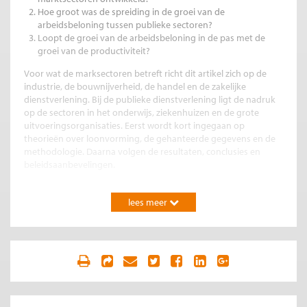
Hoe groot was de spreiding in de groei van de
arbeidsbeloning tussen publieke sectoren?
Loopt de groei van de arbeidsbeloning in de pas met de
groei van de productiviteit?
Voor wat de marksectoren betreft richt dit artikel zich op de
industrie, de bouwnijverheid, de handel en de zakelijke
dienstverlening. Bij de publieke dienstverlening ligt de nadruk
op de sectoren in het onderwijs, ziekenhuizen en de grote
uitvoeringsorganisaties. Eerst wordt kort ingegaan op
theorieën over loonvorming, de gehanteerde gegevens en de
methodologie. Daarna volgen de resultaten, conclusies en
beleidsaanbevelingen.
Loonvorming
lees meer
Binnen de economische wetenschappen is een grote
hoeveelheid aan literatuur over loonvorming beschikbaar. De
loonvorming wordt vooral gezien als het resultaat van de vraag
naar en aanbod van arbeid, de productiviteitsgroei, bestaande
instituties en arbeidsmarktimperfecties.
Evident is dat een groeiende vraag naar arbeid de lonen
opdrijft, evenals een groeiend aanbod de loonontwikkeling