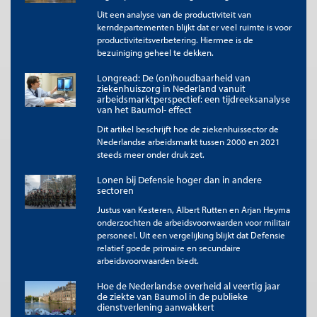
Het ontbreken van een directe koppeling
Uit een analyse van de productiviteit van
tussen productiviteit en arbeidsbeloning in
kerndepartementen blijkt dat er veel ruimte is voor
de publieke sector komt tot uitdrukking in
productiviteitsverbetering. Hiermee is de
de productiviteit-loonkloof [...] Is de kloof
bezuiniging geheel te dekken.
negatief dan geldt in de markt
Longread: De (on)houdbaarheid van
georiënteerde sector dat een deel van de
ziekenhuiszorg in Nederland vanuit
arbeidsmarktperspectief: een tijdreeksanalyse
bedrijven failliet zal gaan. Voor een publieke
van het Baumol- effect
sector betekent dit dat de omvang en de
Dit artikel beschrijft hoe de ziekenhuissector de
kwaliteit van de dienstverlening op den
Nederlandse arbeidsmarkt tussen 2000 en 2021
duur zal worden uitgehold.
steeds meer onder druk zet.
Bij imperfecte concurrentie, zoals in situaties van monopolies
Lonen bij Defensie hoger dan in andere
van werkgevers, kunnen lonen afwijken van
sectoren
productiviteitsniveaus (Manning, 2013). In de publieke sector,
Justus van Kesteren, Albert Rutten en Arjan Heyma
waar de werkgever vaak monopolist is, ontstaan lonen die
onderzochten de arbeidsvoorwaarden voor militair
minder door marktdruk worden bepaald. Denk hierbij aan de
personeel. Uit een vergelijking blijkt dat Defensie
overheid als grootste vrager van personeel in onderwijs en
relatief goede primaire en secundaire
zorg.
arbeidsvoorwaarden biedt.
In de marktsector zullen lonen sterker meebewegen met
Hoe de Nederlandse overheid al veertig jaar
productiviteit, economische conjunctuur en vraag-
de ziekte van Baumol in de publieke
dienstverlening aanwakkert
aanbodverhoudingen. Sectorale verschillen kunnen groot zijn