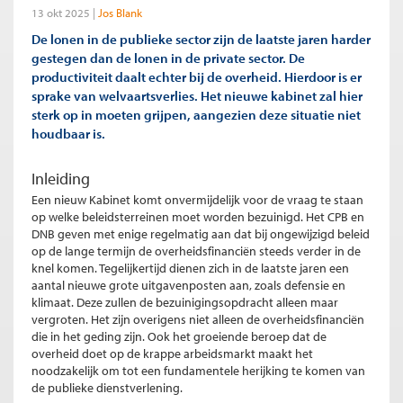
13 okt 2025
Jos Blank
De lonen in de publieke sector zijn de laatste jaren harder
gestegen dan de lonen in de private sector. De
productiviteit daalt echter bij de overheid. Hierdoor is er
sprake van welvaartsverlies. Het nieuwe kabinet zal hier
sterk op in moeten grijpen, aangezien deze situatie niet
houdbaar is.
Inleiding
Een nieuw Kabinet komt onvermijdelijk voor de vraag te staan
op welke beleidsterreinen moet worden bezuinigd. Het CPB en
DNB geven met enige regelmatig aan dat bij ongewijzigd beleid
op de lange termijn de overheidsfinanciën steeds verder in de
knel komen. Tegelijkertijd dienen zich in de laatste jaren een
aantal nieuwe grote uitgavenposten aan, zoals defensie en
klimaat. Deze zullen de bezuinigingsopdracht alleen maar
vergroten. Het zijn overigens niet alleen de overheidsfinanciën
die in het geding zijn. Ook het groeiende beroep dat de
overheid doet op de krappe arbeidsmarkt maakt het
noodzakelijk om tot een fundamentele herijking te komen van
de publieke dienstverlening.