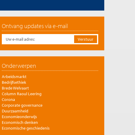
Ontvang updates via e-mail
Onderwerpen
Arbeidsmarkt
Bedrijfsethiek
Brede Welvaart
Column Raoul Leering
Corona
Corporate governance
Duurzaamheid
Economieonderwijs
Economisch denken
Economische geschiedenis
Energie