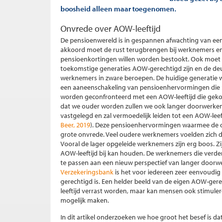
boosheid alleen maar toegenomen.
Onvrede over AOW-leeftijd
De pensioenwereld is in gespannen afwachting van ee
akkoord moet de rust terugbrengen bij werknemers e
pensioenkortingen willen worden bestookt. Ook moet
toekomstige generaties AOW-gerechtigd zijn en de de
werknemers in zware beroepen. De huidige generatie 
een aaneenschakeling van pensioenhervormingen die n
worden geconfronteerd met een AOW-leeftijd die gekop
dat we ouder worden zullen we ook langer doorwerken, 
vastgelegd en zal vermoedelijk leiden tot een AOW-leeft
Beer, 2019
). Deze pensioenhervormingen waarmee de o
grote onvrede. Veel oudere werknemers voelden zich 
Vooral de lager opgeleide werknemers zijn erg boos. Z
AOW-leeftijd bij kan houden. De werknemers die verder
te passen aan een nieuw perspectief van langer doorwe
Verzekeringsbank
is het voor iedereen zeer eenvoudi
gerechtigd is. Een helder beeld van de eigen AOW-gere
leeftijd verrast worden, maar kan mensen ook stimul
mogelijk maken.
In dit artikel onderzoeken we hoe groot het besef is d