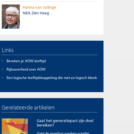
Hanna van Solinge
NIDI, Den Haag
Links
Bereken je AOW-leeftijd
Rijksoverheid over AOW
Een logische leeftijdskoppeling die niet zo logisch bleek
Gerelateerde artikelen
Gaat het generatiepact zijn doel
bereiken?
Gaat de regeling werken waarbij