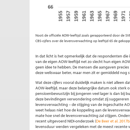
Noot: de officiële AOW-leeftijd zoals gerapporteerd door de SV
CBS-cijfers over de levensverwachting op leeftijd 65 de gekop
In dat licht is het opmerkelijk dat de respondenten di
van de eigen AOW-leeftijd net zo slecht hun eigen AOW
geen idee te hebben. De mensen die aangaven precie
deze weliswaar beter, maar men zit er gemiddeld nog 
Wat deze cijfers vooral duidelijk maken is niet alleen
AOW-leeftijd, maar deze belangrijke datum ook sterk 
pensioenbewustzijn bij jongeren veel lager is dan bij b
deze bevindingen verwondering omdat zij suggereren 
levensverwachting – de stijging van de ingeschatte AO
weet helaas niet hoe de koppeling aan de levensverwac
mate hoe snel de levensverwachting zal stijgen. Onder
recent uitgevoerd NIDI-onderzoek (
De Beer et al. 2017b
levensduur werden vergeleken met de meest recente vo