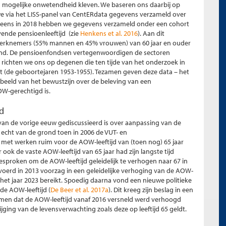
aan mogelijke onwetendheid kleven. We baseren ons daarbij op
 via het LISS-panel van CentERdata gegevens verzameld over
eneens in 2018 hebben we gegevens verzameld onder een cohort
vende pensioenleeftijd (zie
Henkens et al. 2016
). Aan dit
erknemers (55% mannen en 45% vrouwen) van 60 jaar en ouder
land. De pensioenfondsen vertegenwoordigen de sectoren
kel richten we ons op degenen die ten tijde van het onderzoek in
kt (de geboortejaren 1953-1955). Tezamen geven deze data – het
 beeld van het bewustzijn over de beleving van een
OW-gerechtigd is.
jd
 van de vorige eeuw gediscussieerd is over aanpassing van de
echt van de grond toen in 2006 de VUT- en
met werken ruim voor de AOW-leeftijd van (toen nog) 65 jaar
ok de vaste AOW-leeftijd van 65 jaar had zijn langste tijd
sproken om de AOW-leeftijd geleidelijk te verhogen naar 67 in
evoerd in 2013 voorzag in een geleidelijke verhoging van de AOW-
in het jaar 2023 bereikt. Spoedig daarna vond een nieuwe politieke
de AOW-leeftijd (
De Beer et al. 2017a
). Dit kreeg zijn beslag in een
men dat de AOW-leeftijd vanaf 2016 versneld werd verhoogd
jging van de levensverwachting zoals deze op leeftijd 65 geldt.