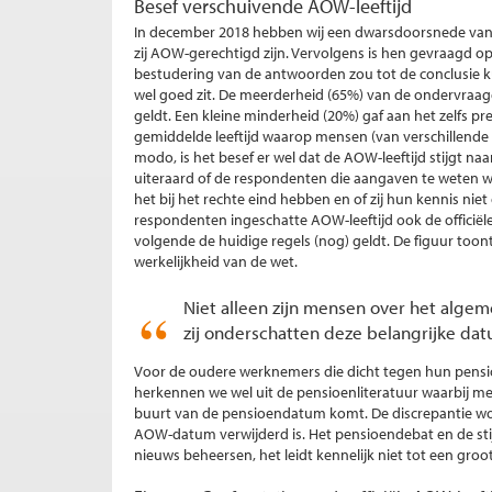
Besef verschuivende AOW-leeftijd
In december 2018 hebben wij een dwarsdoorsnede van d
zij AOW-gerechtigd zijn. Vervolgens is hen gevraagd op
bestudering van de antwoorden zou tot de conclusie k
wel goed zit. De meerderheid (65%) van de ondervraag
geldt. Een kleine minderheid (20%) gaf aan het zelfs pr
gemiddelde leeftijd waarop mensen (van verschillende
modo, is het besef er wel dat de AOW-leeftijd stijgt na
uiteraard of de respondenten die aangaven te weten w
het bij het rechte eind hebben en of zij hun kennis nie
respondenten ingeschatte AOW-leeftijd ook de officiële
volgende de huidige regels (nog) geldt. De figuur toon
werkelijkheid van de wet.
Niet alleen zijn mensen over het alge
zij onderschatten deze belangrijke dat
Voor de oudere werknemers die dicht tegen hun pensioen
herkennen we wel uit de pensioenliteratuur waarbij m
buurt van de pensioendatum komt. De discrepantie wor
AOW-datum verwijderd is. Het pensioendebat en de stij
nieuws beheersen, het leidt kennelijk niet tot een groo