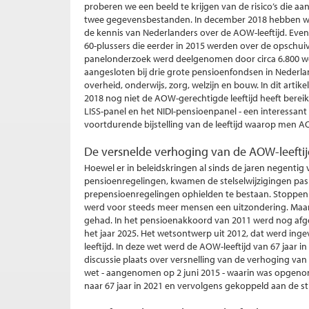
proberen we een beeld te krijgen van de risico’s die 
twee gegevensbestanden. In december 2018 hebben we
de kennis van Nederlanders over de AOW-leeftijd. Ev
60-plussers die eerder in 2015 werden over de opschui
panelonderzoek werd deelgenomen door circa 6.800 w
aangesloten bij drie grote pensioenfondsen in Neder
overheid, onderwijs, zorg, welzijn en bouw. In dit arti
2018 nog niet de AOW-gerechtigde leeftijd heeft berei
LISS-panel en het NIDI-pensioenpanel - een interessant
voortdurende bijstelling van de leeftijd waarop men A
De versnelde verhoging van de AOW-leefti
Hoewel er in beleidskringen al sinds de jaren negentig
pensioenregelingen, kwamen de stelselwijzigingen pas 
prepensioenregelingen ophielden te bestaan. Stoppen 
werd voor steeds meer mensen een uitzondering. Maar o
gehad. In het pensioenakkoord van 2011 werd nog afge
het jaar 2025. Het wetsontwerp uit 2012, dat werd ing
leeftijd. In deze wet werd de AOW-leeftijd van 67 jaar 
discussie plaats over versnelling van de verhoging van 
wet - aangenomen op 2 juni 2015 - waarin was opgeno
naar 67 jaar in 2021 en vervolgens gekoppeld aan de sti