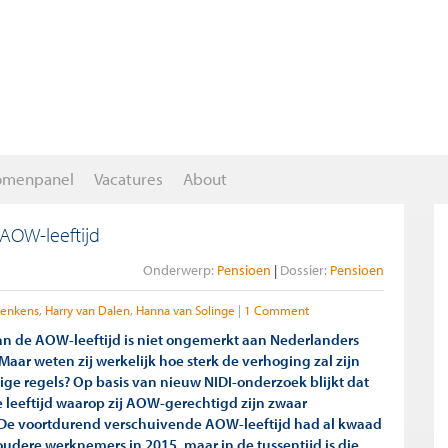
omenpanel
Vacatures
About
AOW-leeftijd
Onderwerp:
Pensioen
Dossier:
Pensioen
enkens
Harry van Dalen
Hanna van Solinge
1 Comment
n de AOW-leeftijd is niet ongemerkt aan Nederlanders
aar weten zij werkelijk hoe sterk de verhoging zal zijn
ige regels? Op basis van nieuw NIDI-onderzoek blijkt dat
 leeftijd waarop zij AOW-gerechtigd zijn zwaar
 De voortdurend verschuivende AOW-leeftijd had al kwaad
oudere werknemers in 2015, maar in de tussentijd is die