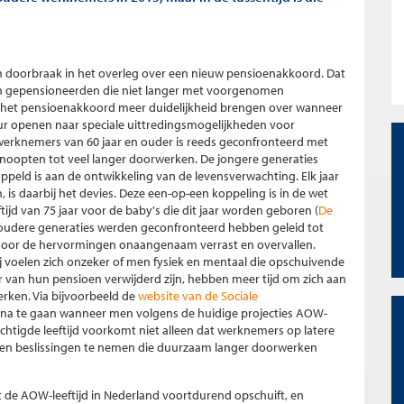
n doorbraak in het overleg over een nieuw pensioenakkoord. Dat
n gepensioneerden die niet langer met voorgenomen
 het pensioenakkoord meer duidelijkheid brengen over wanneer
ur openen naar speciale uittredingsmogelijkheden voor
werknemers van 60 jaar en ouder is reeds geconfronteerd met
oopten tot veel langer doorwerken. De jongere generaties
peld is aan de ontwikkeling van de levensverwachting. Elk jaar
is daarbij het devies. Deze een-op-een koppeling is in de wet
ijd van 75 jaar voor de baby's die dit jaar worden geboren (
De
udere generaties werden geconfronteerd hebben geleid tot
door de hervormingen onaangenaam verrast en overvallen.
ij voelen zich onzeker of men fysiek en mentaal die opschuivende
 van hun pensioen verwijderd zijn, hebben meer tijd om zich aan
rken. Via bijvoorbeeld de
website van de Sociale
g na te gaan wanneer men volgens de huidige projecties AOW-
chtigde leeftijd voorkomt niet alleen dat werknemers op latere
eren beslissingen te nemen die duurzaam langer doorwerken
at de AOW-leeftijd in Nederland voortdurend opschuift, en