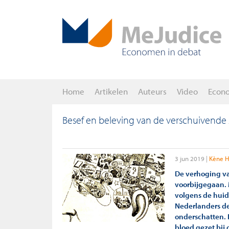
Home
Artikelen
Auteurs
Video
Econ
Besef en beleving van de verschuivende 
3 jun 2019
Kène H
De verhoging va
voorbijgegaan. M
volgens de huid
Nederlanders de
onderschatten.
bloed gezet bij 