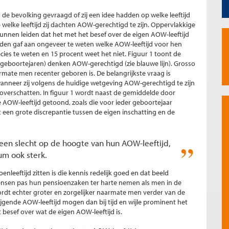
e bevolking gevraagd of zij een idee hadden op welke leeftijd
 welke leeftijd zij dachten AOW-gerechtigd te zijn. Oppervlakkige
unnen leiden dat het met het besef over de eigen AOW-leeftijd
den gaf aan ongeveer te weten welke AOW-leeftijd voor hen
ecies te weten en 15 procent weet het niet. Figuur 1 toont de
 geboortejaren) denken AOW-gerechtigd (zie blauwe lijn). Grosso
armate men recenter geboren is. De belangrijkste vraag is
anneer zij volgens de huidige wetgeving AOW-gerechtigd te zijn
t overschatten. In figuur 1 wordt naast de gemiddelde door
 AOW-leeftijd getoond, zoals die voor ieder geboortejaar
t een grote discrepantie tussen de eigen inschatting en de
meen slecht op de hoogte van hun AOW-leeftijd,
um ook sterk.
leeftijd zitten is die kennis redelijk goed en dat beeld
ensen pas hun pensioenzaken ter harte nemen als men in de
dt echter groter en zorgelijker naarmate men verder van de
gende AOW-leeftijd mogen dan bij tijd en wijle prominent het
t besef over wat de eigen AOW-leeftijd is.