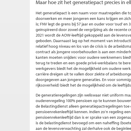
Maar hoe zit het generatiepact precies in el
Het generatiepact is een naam voor maatregelen die 
doorwerken en meer jongeren een kans krijgen en zicht 
is; FNV legt de grens bij 57 jaar en ouder voor ‘oud’ en 
geïnspireerd door zowel de vergrijzing als de recente c
2021 wordt de AOW-leeftijd gekoppeld aan de levensv
geboden. Daarnaast lag op het moment van introducti
relatief hoog niveau en los van de crisis is de arbeidsm
contract als jongere voorbehouden is aan een minderhe
kanten moeten snijden: voor oudere werknemers bied
terug te treden en een goede privé-werkbalans te bere
werkgevers biedt het de mogelijkheid om oudere werk
carrière dreigen uit te vallen door ziekte of arbeidso
doorgegeven aan jongere generaties. En voor sommige se
rijksoverheid) biedt het de mogelijkheid om de leeftijd
De generatieregelingen zijn weliswaar niet uniform ma
ouderenregeling 100% pensioen op te kunnen bouwen 
de Belastingdienst alleen generatiepactregelingen toe 
pensioenrekenleeftijd kennen. Indien zo'n regeling een 
pensioenrekenleeftijd dan is er sprake van een zoge
is de belastingdienst bevoegd om een naheffing (boet
aan de levensverwachting zal derhalve ook de beginlee