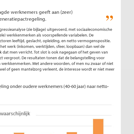
agde werknemers geeft aan (zeer)
generatiepactregeling.
essieanalyse (zie bijlage) uitgevoerd, met sociaaleconomische
le) werkkenmerken als voorspellende variabelen. De
oren leeftijd, geslacht, opleiding, en netto vermogenspositie.
et werk (inkomen, werktijden, sfeer, loopbaan) dan wel de
k dat men verricht. Tot slot is ook nagegaan of het geven van
t vergroot. De resultaten tonen dat de belangstelling voor
an werkkenmerken. Met andere woorden, of men nu zwaar of niet
n wel of geen mantelzorg verleent, de interesse wordt er niet meer
eling onder oudere werknemers (40-60 jaar) naar netto-