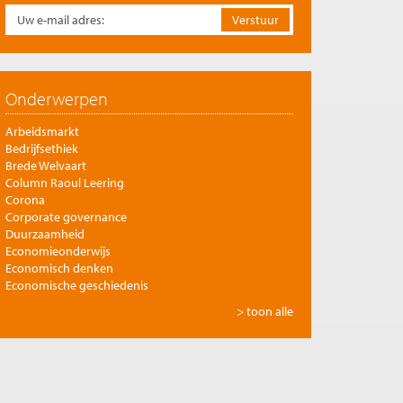
Onderwerpen
Arbeidsmarkt
Bedrijfsethiek
Brede Welvaart
Column Raoul Leering
Corona
Corporate governance
Duurzaamheid
Economieonderwijs
Economisch denken
Economische geschiedenis
Energie
> toon alle
Europese integratie
Filosofie en economie
Financiële markten
Gezondheidszorg
Globalisering