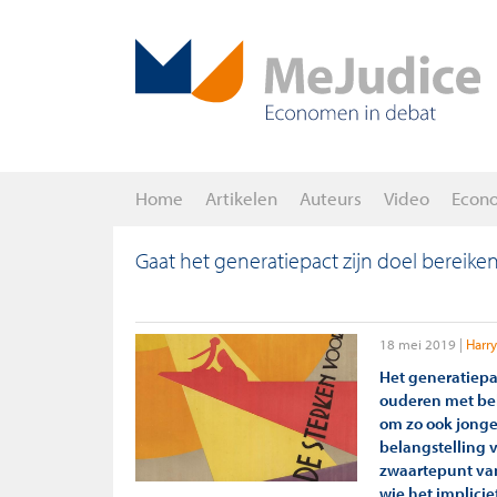
Home
Artikelen
Auteurs
Video
Econ
Gaat het generatiepact zijn doel bereike
18 mei 2019
Harr
Het generatiepac
ouderen met be
om zo ook jonge
belangstelling v
zwaartepunt van
wie het implici