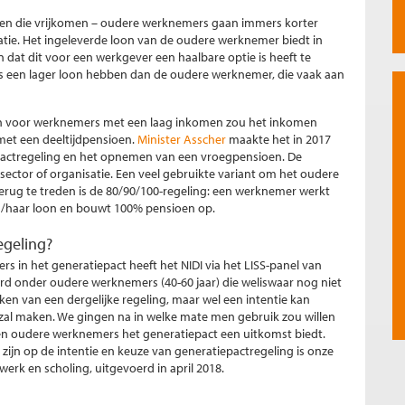
uren die vrijkomen – oudere werknemers gaan immers korter
atie. Het ingeleverde loon van de oudere werknemer biedt in
n dat dit voor een werkgever een haalbare optie is heeft te
 een lager loon hebben dan de oudere werknemer, die vaak aan
en voor werknemers met een laag inkomen zou het inkomen
et een deeltijdpensioen.
Minister Asscher
maakte het in 2017
epactregeling en het opnemen van een vroegpensioen. De
 sector of organisatie. Een veel gebruikte variant om het oudere
erug te treden is de 80/90/100-regeling: een werknemer werkt
ijn/haar loon en bouwt 100% pensioen op.
egeling?
rs in het generatiepact heeft het NIDI via het LISS-panel van
d onder oudere werknemers (40-60 jaar) die weliswaar nog niet
en van een dergelijke regeling, maar wel een intentie kan
 zal maken. We gingen na in welke mate men gebruik zou willen
ën oudere werknemers het generatiepact een uitkomst biedt.
zijn op de intentie en keuze van generatiepactregeling is onze
erk en scholing, uitgevoerd in april 2018.