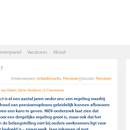
omenpanel
Vacatures
About
n?
Onderwerpen:
Arbeidsmarkt
Pensioen
Dossier:
Pensioen
y van Dalen
Kène Henkens
0 Comments
t is al een aantal jaren onder ons: een regeling waarbij
houd van pensioenopbouw geleidelijk kunnen afbouwen
ren een kans te geven. NIDI-onderzoek laat zien dat
oor een dergelijke regeling groot is, maar ook dat het
 de belangstelling niet bij oudere werknemers ligt voor
et bedoeld is – zwaar werk, laag inkomen of met