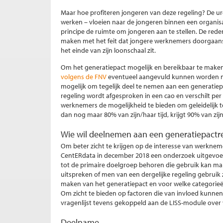
Maar hoe profiteren jongeren van deze regeling? De 
werken – vloeien naar de jongeren binnen een organis
principe de ruimte om jongeren aan te stellen. De rede
maken met het feit dat jongere werknemers doorgaans
het einde van zijn loonschaal zit.
Om het generatiepact mogelijk en bereikbaar te mak
volgens de FNV
eventueel aangevuld kunnen worden m
mogelijk om tegelijk deel te nemen aan een generati
regeling wordt afgesproken in een cao en verschilt per
werknemers de mogelijkheid te bieden om geleidelijk t
dan nog maar 80% van zijn/haar tijd, krijgt 90% van z
Wie wil deelnemen aan een generatiepactr
Om beter zicht te krijgen op de interesse van werkneme
CentERdata in december 2018 een onderzoek uitgevoer
tot de primaire doelgroep behoren die gebruik kan mak
uitspreken of men van een dergelijke regeling gebruik
maken van het generatiepact en voor welke categorie
Om zicht te bieden op factoren die van invloed kunnen 
vragenlijst tevens gekoppeld aan de LISS-module over w
Deelname