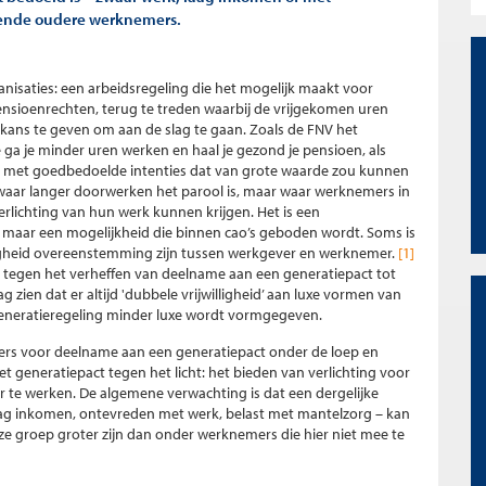
rende oudere werknemers.
nisaties: een arbeidsregeling die het mogelijk maakt voor
nsioenrechten, terug te treden waarbij de vrijgekomen uren
ns te geven om aan de slag te gaan. Zoals de FNV het
e ga je minder uren werken en haal je gezond je pensioen, als
plan met goedbedoelde intenties dat van grote waarde zou kunnen
n waar langer doorwerken het parool is, maar waar werknemers in
rlichting van hun werk kunnen krijgen. Het is een
 maar een mogelijkheid die binnen cao’s geboden wordt. Soms is
illigheid overeenstemming zijn tussen werkgever en werknemer.
[1]
n tegen het verheffen van deelname aan een generatiepact tot
g zien dat er altijd 'dubbele vrijwilligheid’ aan luxe vormen van
 generatieregeling minder luxe wordt vormgegeven.
mers voor deelname aan een generatiepact onder de loep en
 generatiepact tegen het licht: het bieden van verlichting voor
te werken. De algemene verwachting is dat een dergelijke
laag inkomen, ontevreden met werk, belast met mantelzorg – kan
ze groep groter zijn dan onder werknemers die hier niet mee te