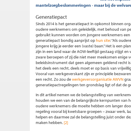
mantelzorgbeslommeringen - maar bij de welva
Generatiepact
Sinds 2014 is het generatiepact in opkomst binnen orga
oudere werknemers om geleidelijk, met behoud van pe
gebruikt kunnen worden om jongere werknemers een ka
generatiepact bondig aanprijst op
hun site
: “Als ouder
jongere krijg je eerder een (vaste) baan.” Het is een 
zijn in een land waar de AOW-leeftijd gestaag stijgt e
zware beroepen of zij die niet meer meekomen enige ve
beleidsinstrument dat geen algemeen geldend recht is
het deels een recht, deels moet er op basis van vrijw
Vooral van werkgeverskant zijn er principiële bezware
een recht. Zo zou de
werkgeversorganisatie AWVN
graa
generatiepactregelingen ten grondslag ligt of dat de
In dit artikel nemen we de belangstelling van werkne
houden we een van de belangrijkste kernpunten van het
oudere werknemers die moeite hebben om langer door 
regeling vooral bij kwetsbare groepen – zwaar werk, 
helpen en daarmee zal de belangstelling juist onder de
maken hebben.
[2]