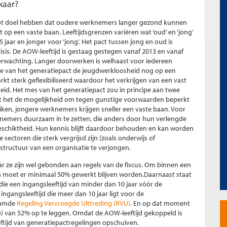
kaar?
tot doel hebben dat oudere werknemers langer gezond kunnen
op een vaste baan. Leeftijdsgrenzen variëren wat ‘oud’ en ‘jong’
35 jaar en jonger voor ‘jong’. Het pact tussen jong en oud is
risis. De AOW-leeftijd is gestaag gestegen vanaf 2013 en vanaf
erwachting. Langer doorwerken is welhaast voor iedereen
e van het generatiepact de jeugdwerkloosheid nog op een
arkt sterk geflexibiliseerd waardoor het verkrijgen van een vast
id. Het mes van het generatiepact zou in principe aan twee
t het de mogelijkheid om tegen gunstige voorwaarden beperkt
iken, jongere werknemers krijgen sneller een vaste baan. Voor
nemers duurzaam in te zetten, die anders door hun verlengde
ngeschiktheid. Hun kennis blijft daardoor behouden en kan worden
ctoren die sterk vergrijsd zijn (zoals onderwijs of
sstructuur van een organisatie te verjongen.
ar ze zijn wel gebonden aan regels van de fiscus. Om binnen een
moet er minimaal 50% gewerkt blijven worden.Daarnaast staat
die een ingangsleeftijd van minder dan 10 jaar vóór de
ingangsleeftijd die meer dan 10 jaar ligt voor de
naamde
Regeling Vervroegde Uittreding (RVU)
. En op dat moment
e) van 52% op te leggen. Omdat de AOW-leeftijd gekoppeld is
ftijd van generatiepactregelingen opschuiven.