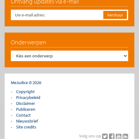
Ontvang updates via e-mail
Onderwerpen
MeJudice © 2026
Copyright
Privacybeleid
Wat kost dat?
Disclaimer
Publiceren
Aan de verschillende vertragings- of bevriezingsalternatieven
Contact
zijn uiteraard kosten verbonden omdat men de uitkeringslast
Nieuwsbrief
van de overheid vergroot. Om een indruk te krijgen van de
Site credits
extra bedragen waar het om gaat kan figuur 3 dienst doen.
Volg ons op
Daarin zijn voor alle jaren tot 2050 de extra aantal AOW-