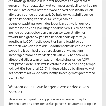
een motie gesteund om minister Koolmees de opdracht te
geven om te onderzoeken wat een meer geleidelijke verhoging
van de AOW-leeftijd betekent voor de overheidsfinanciën en
uiteraard voor de burgers zelf. De huidige wet schrijft een een-
op-een-koppeling van de AOW-leeftijd aan de
levensverwachting voor – dus ieder jaar dat we langer leven
moeten we ook een jaar langer doorwerken. Hiermee heeft
men de burgers gebonden aan een wel zeer straffe norm
waarbij men grote twijfels kan hebben of die op termijn
houdbaar is. CDA-fractievoorzitter Buma bracht onder
woorden wat velen inmiddels doorhebben: “die een-op-een-
koppeling is een heel groot probleem dat we met ons
meedragen.” Voor de verkiezingen van 2017 hebben wij al
uitgebreid stilgestaan bij waarom de stijging van de AOW-
leeftijd zoals deze in de wet is verankerd in een te hoog tempo
voltrekt (De Beer et al. 2017). In deze bijdrage bekijken we wat
het betekent als we de AOW-leeftijd in een gematigder tempo
laten stijgen.
Waarom de last van langer leven gedeeld kan
worden
Maar waarom speelt de stijgende levensverwachting het
denken over ons pensioenstelsel parten? Het antwoord op die