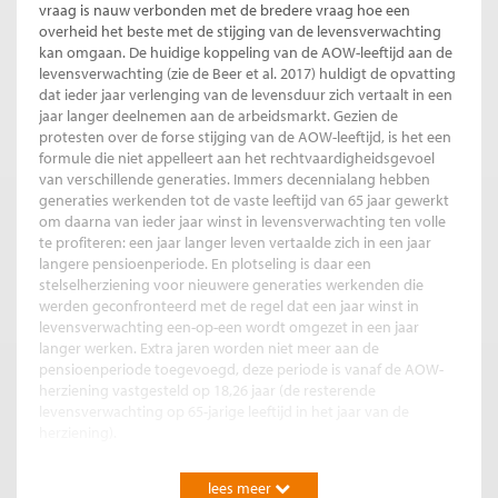
vraag is nauw verbonden met de bredere vraag hoe een
overheid het beste met de stijging van de levensverwachting
kan omgaan. De huidige koppeling van de AOW-leeftijd aan de
levensverwachting (zie de Beer et al. 2017) huldigt de opvatting
dat ieder jaar verlenging van de levensduur zich vertaalt in een
jaar langer deelnemen aan de arbeidsmarkt. Gezien de
protesten over de forse stijging van de AOW-leeftijd, is het een
formule die niet appelleert aan het rechtvaardigheidsgevoel
van verschillende generaties. Immers decennialang hebben
generaties werkenden tot de vaste leeftijd van 65 jaar gewerkt
om daarna van ieder jaar winst in levensverwachting ten volle
te profiteren: een jaar langer leven vertaalde zich in een jaar
langere pensioenperiode. En plotseling is daar een
stelselherziening voor nieuwere generaties werkenden die
werden geconfronteerd met de regel dat een jaar winst in
levensverwachting een-op-een wordt omgezet in een jaar
langer werken. Extra jaren worden niet meer aan de
pensioenperiode toegevoegd, deze periode is vanaf de AOW-
herziening vastgesteld op 18,26 jaar (de resterende
levensverwachting op 65-jarige leeftijd in het jaar van de
herziening).
Vanuit de praktijk kan men geluiden opvangen dat
lees meer
werknemers moeite hebben om de stijging van de