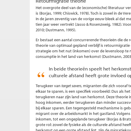
Retourmigratie theorie
Het overgrote deel van de (economische) literatuur ver
is (Borjas, 1999; Chiswick, 1978). Toch is zowel in de Ve
In de jaren zeventig van de vorige eeuw bleek al dat 
tien jaar weer vertrekt (Jasso & Rosenzweig, 1982). Voor
2010; Dustmann, 1995).
Er bestaat een aantal concurrerende theorieën die de 
theorie van optimaal gepland verblijf is retourmigratie
strategie om het nut (inkomen) over de levensloop te 
consumptie in het land van herkomst (Dustmann, 2003
In beide theorieën speelt het herkomst
culturele afstand heeft grote invloed 
Terugkeer van
target savers
, migranten die zich vooraf 
elkaar te sparen, is een specifiek voorbeeld: Dus als het
terugkeren naar zijn land van herkomst. Deze theorie 
hoog inkomen, eerder terugkeren dan minder succesvol
bij elkaar sparen. Een tegengesteld mechanisme is ge
migrant over de arbeidsmarkt in het gastland. Volgens d
inkomen, tot een ongeplande terugkeer (Borjas & Brats
grote rol: zowel de fysieke als de culturele afstand he
herkomst op een grote afstand ligt, zijn de migratieko