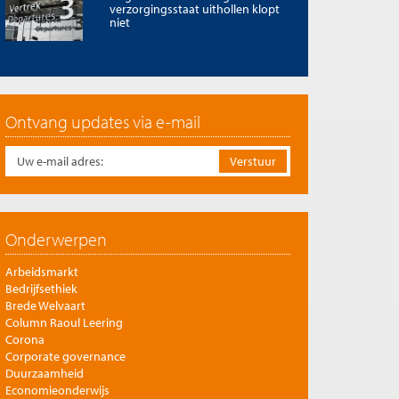
verzorgingsstaat uithollen klopt
niet
Ontvang updates via e-mail
Onderwerpen
Arbeidsmarkt
Bedrijfsethiek
Brede Welvaart
Column Raoul Leering
Corona
Corporate governance
Duurzaamheid
Economieonderwijs