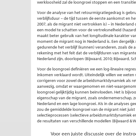
werkloosheid zal de loongroei stoppen en een transitie
Voor de analyse van het retourmigratiegedrag is gebr
verblijfsduur – de tijd tussen de eerste aankomst en 
2007, als de migrant niet vertrokken is) – in Nederland
een model te schatten voor de vertreksnelheid (hazard;
maakt beter gebruik van het longitudinale karakter v
moment de migrant nog in Nederland is. Een dergeli
gedurende het verblijf (kunnen) veranderen, zoals de 
rekening met het feit dat de verblijfduren van migran
Nederland zijn, doorlopen (Bijwaard, 2010; Bijwaard, Sc
Voor de loongroei definiëren we een log-lineaire regre
inkomen verklaard wordt. Uiteindelijk willen we weten
corrigeren voor zowel de arbeidsmarktdynamiek als retour
aanwezig, omdat er waargenomen en niet-waargenomen (
loongroei gelijktijdig kunnen beïnvloeden. Het is bij
eigenschap van de migrant, zoals ondernemerschap, zowel
Nederland en een lage loongroei. Als in de analyses 
zou de gemiddelde loongroei van de migrant niet juist
selectieprocessen (selectieve arbeidsmarktdynamiek en 
de resultaten van verschillende modellen (Bijwaard & W
Voor een juiste discussie over de instr