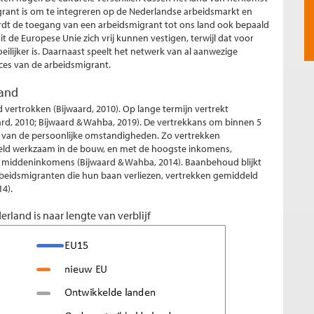
rant is om te integreren op de Nederlandse arbeidsmarkt en
ordt de toegang van een arbeidsmigrant tot ons land ook bepaald
de Europese Unie zich vrij kunnen vestigen, terwijl dat voor
ilijker is. Daarnaast speelt het netwerk van al aanwezige
cces van de arbeidsmigrant.
land
d vertrokken (Bijwaard, 2010). Op lange termijn vertrekt
ard, 2010; Bijwaard & Wahba, 2019). De vertrekkans om binnen 5
ijk van de persoonlijke omstandigheden. Zo vertrekken
eld werkzaam in de bouw, en met de hoogste inkomens,
et middeninkomens (Bijwaard & Wahba, 2014). Baanbehoud blijkt
: arbeidsmigranten die hun baan verliezen, vertrekken gemiddeld
14).
rland is naar lengte van verblijf