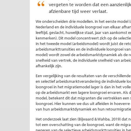
vergeten te worden dat een aanzienlij
afzienbare tijd weer verlaat.
We onderscheiden drie modellen. In het eerste model (m
Nederland en de individuele loongroei van elkaar afh
leeftijd, geslacht, huwelijkse staat, jaar van aankomst
kenmerken). Dit model concentreert zich op de select
In het tweede model (arbeidsmodel) wordt juist de reto
arbeidsmarkttransities en de individuele loongroei van 
model) wordt zowel de arbeidsmarktdynamiek als de r
snelheid van vertrek, de individuele snelheid van arbe
afhankelijk zijn.
Een vergelijking van de resultaten van de verschillend
en selectief arbeidsmarktverandering de individuele l
loongroei in het migratiemodel lager is dan in het vol
op de arbeidsmarkt een lagere loongroei ervaren. Als d
model, betekent dit dat migranten die vertrekken een
loongroei. Hier kunnen we dus uit afleiden in hoeverre
van hun arbeidsmarktdynamiek en hun retourmigrati
Het onderzoek laat zien (Bijwaard & Wahba, 2019) dat n
tot een overschatting van de loongroei, want de migra
negeren van de selectieve arbeidsmarkttransities in he