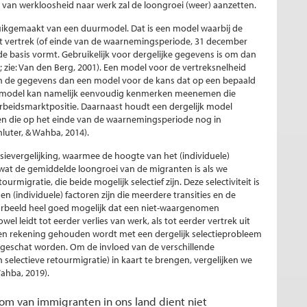
 van werkloosheid naar werk zal de loongroei (weer) aanzetten.
uikgemaakt van een duurmodel. Dat is een model waarbij de
het vertrek (of einde van de waarnemingsperiode, 31 december
 de basis vormt. Gebruikelijk voor dergelijke gegevens is om dan
 zie: Van den Berg, 2001). Een model voor de vertreksnelheid
an de gegevens dan een model voor de kans dat op een bepaald
jk model kan namelijk eenvoudig kenmerken meenemen die
arbeidsmarktpositie. Daarnaast houdt een dergelijk model
ten die op het einde van de waarnemingsperiode nog in
hluter, & Wahba, 2014).
ssievergelijking, waarmee de hoogte van het (individuele)
 wat de gemiddelde loongroei van de migranten is als we
migratie, die beide mogelijk selectief zijn. Deze selectiviteit is
individuele) factoren zijn die meerdere transities en de
voorbeeld heel goed mogelijk dat een niet-waargenomen
 leidt tot eerder verlies van werk, als tot eerder vertrek uit
geen rekening gehouden wordt met een dergelijk selectieprobleem
 geschat worden. Om de invloed van de verschillende
selectieve retourmigratie) in kaart te brengen, vergelijken we
ahba, 2019).
oom van immigranten in ons land dient niet