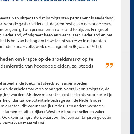
meestal van uitgegaan dat immigranten permanent in Nederland
al voor de gastarbeiders uit de jaren zestig van de vorige eeuw.
inder geneigd om permanent in ons land te blijven. Een groot
 in Nederland, of migreert heen en weer tussen Nederland en het
icht is het van belang om te weten of succesvolle migranten,
inder succesvolle, werkloze, migranten (Bijwaard, 2015).
jkheden om krapte op de arbeidsmarkt op te
eidsmigratie van hoogopgeleiden, zal steeds
l arbeid in de toekomst steeds schaarser worden.
e op de arbeidsmarkt op te vangen. Vooral kennismigratie, de
ijker worden. Als deze migranten echter slechts voor korte tijd
erheid, dan zal de potentiële bijdrage aan de Nederlandse
 migranten, die voornamelijk uit de EU en andere Westerse
nkomen en uit de rijkere Westerse landen sneller en vaker
5). Ook kennismigranten, waarvoor het een aantal jaren geleden
 vertrekken meestal snel.