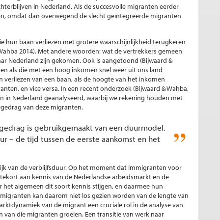
hterblijven in Nederland. Als de succesvolle migranten eerder
rekken, omdat dan overwegend de slecht geïntegreerde migranten
ie hun baan verliezen met grotere waarschijnlijkheid terugkeren
& Wahba 2014). Met andere woorden: wat de vertrekkers gemeen
aar Nederland zijn gekomen. Ook is aangetoond (Bijwaard &
n als die met een hoog inkomen snel weer uit ons land
 verliezen van een baan, als de hoogte van het inkomen
nten, en vice versa. In een recent onderzoek (Bijwaard & Wahba,
n in Nederland geanalyseerd, waarbij we rekening houden met
egedrag van deze migranten.
iegedrag is gebruikgemaakt van een duurmodel.
uur – de tijd tussen de eerste aankomst en het
elijk van de verblijfsduur. Op het moment dat immigranten voor
tekort aan kennis van de Nederlandse arbeidsmarkt en de
ver het algemeen dit soort kennis stijgen, en daarmee hun
mmigranten kan daarom niet los gezien worden van de lengte van
marktdynamiek van de migrant een cruciale rol in de analyse van
on van die migranten groeien. Een transitie van werk naar