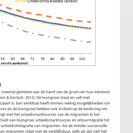
d
t meestal gemeten aan de hand van de groei van hun inkomen
mann & Görlach, 2015). De loongroei staat en valt met
rkzaam is. Een werkloze heeft immers weinig mogelijkheden om
ces als de loongroei hebben ook invloed op de beslissing om
angt met het arbeidsmarktsucces van de migranten in het
jkheid van loongroei, arbeidsmarktsucces en retourmigratie tot
 (arbeids)integratie van migranten. Als de minder succesvolle
an migranten stijgt met de verblijfsduur, zelfs als dat niet het