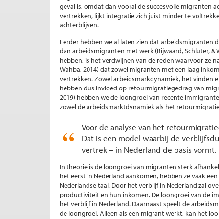
geval is, omdat dan vooral de succesvolle migranten ac
vertrekken, lijkt integratie zich juist minder te volt
achterblijven.
Eerder hebben we al laten zien dat arbeidsmigranten d
dan arbeidsmigranten met werk (Bijwaard, Schluter, 
hebben, is het verdwijnen van de reden waarvoor ze n
Wahba, 2014) dat zowel migranten met een laag inkome
vertrekken. Zowel arbeidsmarkdynamiek, het vinden en
hebben dus invloed op retourmigratiegedrag van migra
2019) hebben we de loongroei van recente immigrante
zowel de arbeidsmarktdynamiek als het retourmigrati
Voor de analyse van het retourmigrat
Dat is een model waarbij de verblijfsd
vertrek – in Nederland de basis vormt.
In theorie is de loongroei van migranten sterk afhank
het eerst in Nederland aankomen, hebben ze vaak een 
Nederlandse taal. Door het verblijf in Nederland zal o
productiviteit en hun inkomen. De loongroei van de i
het verblijf in Nederland. Daarnaast speelt de arbeids
de loongroei. Alleen als een migrant werkt, kan het lo