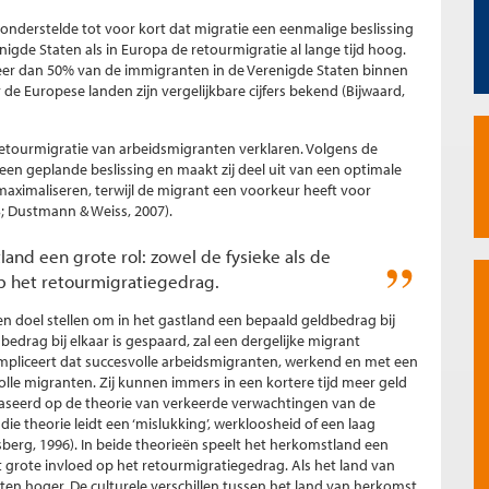
onderstelde tot voor kort dat migratie een eenmalige beslissing
renigde Staten als in Europa de retourmigratie al lange tijd hoog.
meer dan 50% van de immigranten in de Verenigde Staten binnen
 de Europese landen zijn vergelijkbare cijfers bekend (Bijwaard,
retourmigratie van arbeidsmigranten verklaren. Volgens de
 een geplande beslissing en maakt zij deel uit van een optimale
maximaliseren, terwijl de migrant een voorkeur heeft voor
; Dustmann & Weiss, 2007).
land een grote rol: zowel de fysieke als de
op het retourmigratiegedrag.
ten doel stellen om in het gastland een bepaald geldbedrag bij
 bedrag bij elkaar is gespaard, zal een dergelijke migrant
impliceert dat succesvolle arbeidsmigranten, werkend en met een
le migranten. Zij kunnen immers in een kortere tijd meer geld
baseerd op de theorie van verkeerde verwachtingen van de
ie theorie leidt een ‘mislukking’, werkloosheid of een laag
berg, 1996). In beide theorieën speelt het herkomstland een
eft grote invloed op het retourmigratiegedrag. Als het land van
sten hoger. De culturele verschillen tussen het land van herkomst