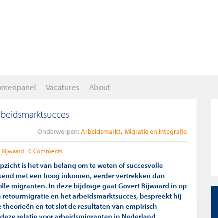
omenpanel
Vacatures
About
arbeidsmarktsucces
Onderwerpen:
Arbeidsmarkt
Migratie en integratie
 Bijwaard
0 Comments
pzicht is het van belang om te weten of succesvolle
kend met een hoog inkomen, eerder vertrekken dan
lle migranten. In deze bijdrage gaat Govert Bijwaard in op
n retourmigratie en het arbeidsmarktsucces, bespreekt hij
 theorieën en tot slot de resultaten van empirisch
deze relatie voor arbeidsmigranten in Nederland.