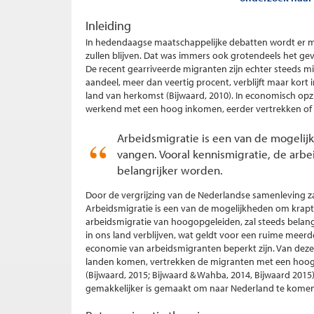
Inleiding
In hedendaagse maatschappelijke debatten wordt er 
zullen blijven. Dat was immers ook grotendeels het gev
De recent gearriveerde migranten zijn echter steeds m
aandeel, meer dan veertig procent, verblijft maar kort
land van herkomst (Bijwaard, 2010). In economisch opz
werkend met een hoog inkomen, eerder vertrekken of m
Arbeidsmigratie is een van de mogeli
vangen. Vooral kennismigratie, de arb
belangrijker worden.
Door de vergrijzing van de Nederlandse samenleving za
Arbeidsmigratie is een van de mogelijkheden om krapt
arbeidsmigratie van hoogopgeleiden, zal steeds belangr
in ons land verblijven, wat geldt voor een ruime meerd
economie van arbeidsmigranten beperkt zijn. Van deze
landen komen, vertrekken de migranten met een hoog i
(Bijwaard, 2015; Bijwaard & Wahba, 2014, Bijwaard 201
gemakkelijker is gemaakt om naar Nederland te komen,