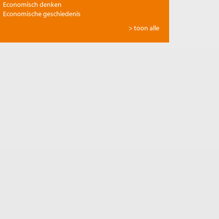
Economisch denken
Economische geschiedenis
Energie
> toon alle
Europese integratie
Filosofie en economie
Financiële markten
Gezondheidszorg
Globalisering
Inkomensongelijkheid
Innovatie
Internationale handel
Jubileumreeks Me Judice
Kunst en cultuur
Landbouw
Macro-economische politiek
Management en organisatie
Marktwerking
Migratie en integratie
Milieu
Monetair beleid
Onderwijs en wetenschap
Ontwikkelingseconomie
Openbare financiën
Pensioen