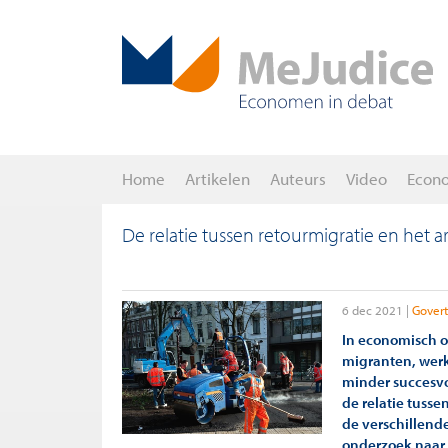
Home
Artikelen
Auteurs
Video
Econ
De relatie tussen retourmigratie en het 
6 dec 2021
Govert
In economisch o
migranten, wer
minder succesvo
de relatie tusse
de verschillende
onderzoek naar 