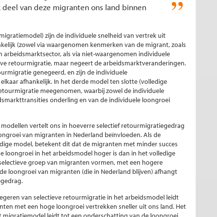
k deel van deze migranten ons land binnen
igratiemodel) zijn de individuele snelheid van vertrek uit
ankelijk (zowel via waargenomen kenmerken van de migrant, zoals
 en arbeidsmarktsector, als via niet-waargenomen individuele
ieve retourmigratie, maar negeert de arbeidsmarktveranderingen.
urmigratie genegeerd, en zijn de individuele
elkaar afhankelijk. In het derde model ten slotte (volledige
etourmigratie meegenomen, waarbij zowel de individuele
idsmarkttransities onderling en van de individuele loongroei
e modellen vertelt ons in hoeverre selectief retourmigratiegedrag
oongroei van migranten in Nederland beïnvloeden. Als de
ledige model, betekent dit dat de migranten met minder succes
e loongroei in het arbeidsmodel hoger is dan in het volledige
 selectieve groep van migranten vormen, met een hogere
 de loongroei van migranten (die in Nederland blijven) afhangt
egedrag.
egeren van selectieve retourmigratie in het arbeidsmodel leidt
nten met een hoge loongroei vertrekken sneller uit ons land. Het
t migratiemodel leidt tot een onderschatting van de loongroei,