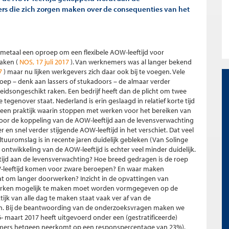
rs die zich zorgen maken over de consequenties van het
metaal een oproep om een flexibele AOW-leeftijd voor
aken (
NOS, 17 juli 2017
). Van werknemers was al langer bekend
17
) maar nu lijken werkgevers zich daar ook bij te voegen. Vele
ep – denk aan lassers of stukadoors – de almaar verder
eidsongeschikt raken. Een bedrijf heeft dan de plicht om twee
tegenover staat. Nederland is erin geslaagd in relatief korte tijd
 een praktijk waarin stoppen met werken voor het bereiken van
Door de koppeling van de AOW-leeftijd aan de levensverwachting
r en snel verder stijgende AOW-leeftijd in het verschiet. Dat veel
uromslag is in recente jaren duidelijk gebleken (Van Solinge
ntwikkeling van de AOW-leeftijd is echter veel minder duidelijk.
tijd aan de levensverwachting? Hoe breed gedragen is de roep
OW-leeftijd komen voor zware beroepen? En waar maken
t om langer doorwerken? Inzicht in de opvattingen van
 werken mogelijk te maken moet worden vormgegeven op de
ijk van alle dag te maken staat vaak ver af van de
en. Bij de beantwoording van de onderzoeksvragen maken we
- maart 2017 heeft uitgevoerd onder een (gestratificeerde)
emers hetgeen neerkomt op een responspercentage van 23%).