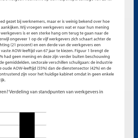
ed gezet bij werknemers, maar er is weinig bekend over hoe
 aankijken. Wij vroegen werkgevers wat er naar hun mening
 werkgevers is er een sterke hang om terug te gaan naar de
erwijl ongeveer 1 op de vijf werkgevers zich schaart achter de
chting (21 procent) en een derde van de werkgevers een
vaste AOW-leeftijd van 67 jaar te kiezen. Figuur 1 brengt de
(1% had geen mening en deze zijn verder buiten beschouwing
nde gemiddelden, sectorale verschillen schuilgaan: de industrie
de oude AOW-leeftijd (55%) dan de dienstensector (42%) en de
erontrustend zijn voor het huidige kabinet omdat in geen enkele
ijk.
uren? Verdeling van standpunten van werkgevers in