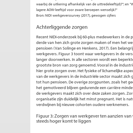
waarbij de uitkering afhankelijk van de uittredeleeftijd)?"; e
lagere AOW-leeftijd voor zware beroepen wenselijk?"
Bron: NIDI werkgeverssurvey (2017), gewogen cijfers
Achterliggende zorgen
Recent NIDI-onderzoek bij 60-plus medewerkers in de p
derde van hen zich grote zorgen maken of men het werk
pensioen (Van Solinge en Henkens, 2017). Een belangri
werkgevers. Figuur 3 toont waar werkgevers in de vers
langer doorwerken. In alle sectoren wordt een beperk
grootste bron van zorg genoemd. Vooral in de industr
hier grote zorgen over. Het fysieke of lichamelijke aspe
van de werkgevers in de industriële sector maakt zich
tot hun pensioen. De overige zorgpunten, zoals het ge
het gemotiveerd blijven gedurende een carrière minder
de werkgevers maakt zich over deze zaken zorgen. Zo
organisatie zijn duidelijk het minst pregnant. Het is n
verdwijnen bij nieuwe cohorten oudere werknemers.
Figuur 3: Zorgen van werkgever ten aanzien van
steeds hoger komt te liggen