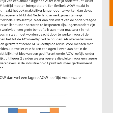
tijk van een almaar stijgende AOW-leeftijd ondersteunt kleurt
-leeftijd moeten interpreteren. Een flexibele AOW maakt in
t maakt het ook makkelijker langer door te werken dan de op
ksgegevens blijkt dat Nederlandse werkgevers tamelijk
flexibele AOW-leeftijd. Meer dan driekwart van de ondervraagde
verschillen tussen sectoren te bespeuren zijn. Tegenstanders zijn
de werkvloer een grote behoefte is aan meer maatwerk in het
os in staat moet worden geacht door te werken voorbij de
n het tot de AOW-leeftijd vol te houden. Als alternatief voor
n een gedifferentieerde AOW-leeftijd de revue. Voor mensen met
lden. Hoewel er vele haken een ogen kleven aan het in de
niet blijkt het idee van een gedifferentieerde AOW-leeftijd onder
jkt uit figuur 2 vinden we werkgevers die pleiten voor een lagere
werkgevers in de industrie op dit punt iets meer gecharmeerd
ren
 AOW dan wel een lagere AOW-leeftijd voor zware