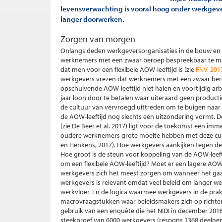
levensverwachting is vooral hoog onder werkgeve
langer doorwerken.
Zorgen van morgen
Onlangs deden werkgeversorganisaties in de bouw en 
werknemers met een zwaar beroep bespreekbaar te m
dat men voor een flexibele AOW-leeftijd is (zie
FNV, 20
werkgevers vrezen dat werknemers met een zwaar bero
opschuivende AOW-leeftijd niet halen en voortijdig arb
jaar loon door te betalen waar uiteraard geen productie 
de cultuur van vervroegd uittreden om te buigen naar
de AOW-leeftijd nog slechts een uitzondering vormt. 
(zie De Beer et al. 2017) ligt voor de toekomst een imme
oudere werknemers grote moeite hebben met deze cultu
en Henkens, 2017). Hoe werkgevers aankijken tegen de o
Hoe groot is de steun voor koppeling van de AOW-leef
om een flexibele AOW-leeftijd? Moet er een lagere A
werkgevers zich het meest zorgen om wanneer het gaa
werkgevers is relevant omdat veel beleid om langer
werkvloer. En de logica waarmee werkgevers in de prakt
macrovraagstukken waar beleidsmakers zich op richt
gebruik van een enquête die het NIDI in december 2016
steekproef van 6000 werkgevers (respons 1368 deeln