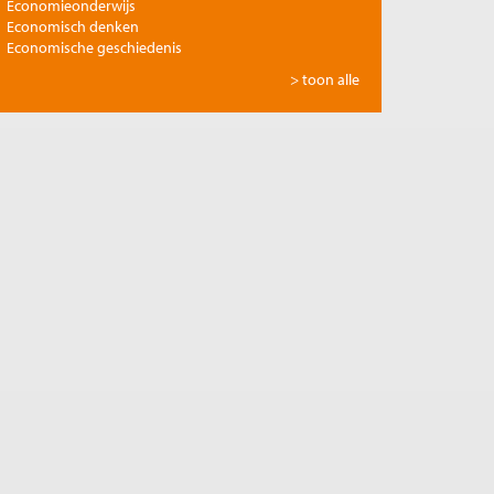
Economieonderwijs
Economisch denken
Economische geschiedenis
Energie
> toon alle
Europese integratie
Filosofie en economie
Financiële markten
Gezondheidszorg
Globalisering
Inkomensongelijkheid
Innovatie
Internationale handel
Jubileumreeks Me Judice
Kunst en cultuur
Landbouw
Macro-economische politiek
Management en organisatie
Marktwerking
Migratie en integratie
Milieu
Monetair beleid
Onderwijs en wetenschap
Ontwikkelingseconomie
Openbare financiën