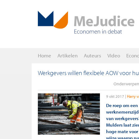
Home
Artikelen
Auteurs
Video
Econ
Werkgevers willen flexibele AOW voor 
Onderwerpen
9 okt 2017
Harry 
De roep om een f
werknemerszijde
van werkgevers
Mulders laat zi
hoge mate voor 
wijze waarop nu