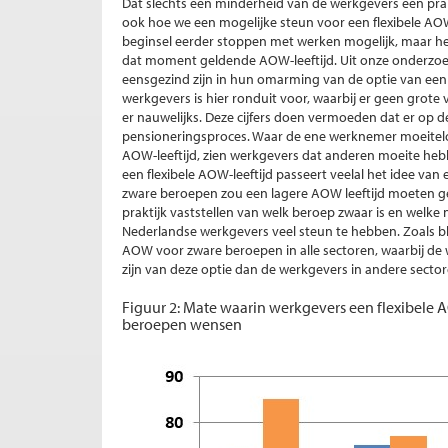
Dat slechts een minderheid van de werkgevers een prak
ook hoe we een mogelijke steun voor een flexibele AOW
beginsel eerder stoppen met werken mogelijk, maar he
dat moment geldende AOW-leeftijd. Uit onze onderzoe
eensgezind zijn in hun omarming van de optie van een 
werkgevers is hier ronduit voor, waarbij er geen grote 
er nauwelijks. Deze cijfers doen vermoeden dat er op 
pensioneringsproces. Waar de ene werknemer moeitelo
AOW-leeftijd, zien werkgevers dat anderen moeite hebbe
een flexibele AOW-leeftijd passeert veelal het idee va
zware beroepen zou een lagere AOW leeftijd moeten ge
praktijk vaststellen van welk beroep zwaar is en welke 
Nederlandse werkgevers veel steun te hebben. Zoals bli
AOW voor zware beroepen in alle sectoren, waarbij de 
zijn van deze optie dan de werkgevers in andere secto
Figuur 2: Mate waarin werkgevers een flexibele
beroepen wensen