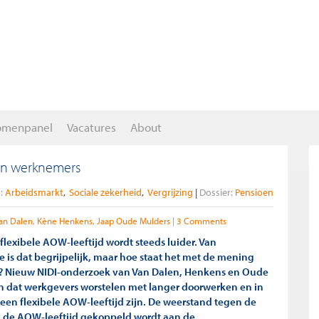
omenpanel
Vacatures
About
hun werknemers
:
Arbeidsmarkt
Sociale zekerheid
Vergrijzing
Dossier:
Pensioen
van Dalen
Kène Henkens
Jaap Oude Mulders
3 Comments
lexibele AOW-leeftijd wordt steeds luider. Van
 is dat begrijpelijk, maar hoe staat het met de mening
? Nieuw NIDI-onderzoek van Van Dalen, Henkens en Oude
en dat werkgevers worstelen met langer doorwerken en in
een flexibele AOW-leeftijd zijn. De weerstand tegen de
 de AOW-leeftijd gekoppeld wordt aan de