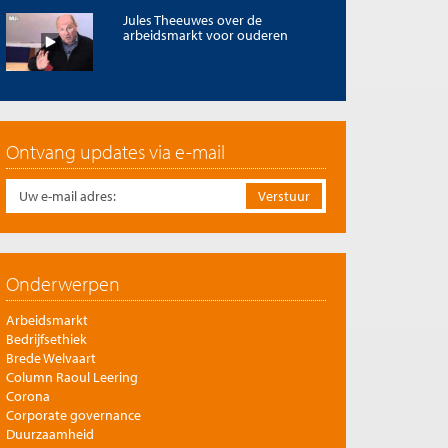
Jules Theeuwes over de
arbeidsmarkt voor ouderen
Ontvang updates via e-mail
Onderwerpen
Arbeidsmarkt
Bedrijfsethiek
Brede Welvaart
Column Raoul Leering
Corona
Corporate governance
Duurzaamheid