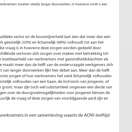
n "Werknemers moeten steeds langer doorwerken. In hoeverre vindt u een
ublieke sector en de bouwnijverheid laat zien dat meer dan een
 geestelijk (33%) en lichamelijk (40%) volhoudt tot aan het
jke vraag is in hoeverre deze zorgen worden gedeeld door
chillende sectoren zich zorgen over maken met betrekking tot
te inzetbaarheid van werknemers met gezondheidsklachten als
ie maakt meer dan de helft van de ondervraagde werkgevers zich
ct van langer doorwerken lijkt hier debet aan. Meer dan de helft
 grote zorgen of hun werknemers het werk lichamelijk volhouden
estelijk volhouden van een baan, de instroom van jongeren, of
 groot, maar zijn toch wel substantieel: ongeveer een derde van
rgen over de doorgroeimogelijkheden voor jongeren binnen de
atuurlijk de vraag of deze zorgen van voorbijgaande aard zijn en
 werknemers in een samenleving waarin de AOW-leeftijd