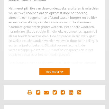
Het meest pijnlijke van deze onderzoeksresultaten is misschien
wel de twee redenen dat de opkomst door herindeling
afneemt: een toegenomen afstand tussen burgers en politiek
en een verzwakking van de sociale norm om te stemmen
naarmate gemeenten groter worden. Met andere woorden,
herindeling lijkt de sociale lijm die lokale gemeenschappen bij
elkaar houdt te verzwakken. Hoe dit precies in zijn werk gaat,
en welke sociale banden worden verzwakt door herindeling, is
echter vrijwel onbekend. Dit wijst op een lacune in de
wetenschappelijke literatuur, in het beleidsproces en in het
publieke debat over het herindelingsbeleid.
Deze lacune is niet noodgedwongen. Onder andere Edmund
Burke’s (1790) werk representeert een andere manier van kijken
lees meer
naar hoe lokale overheden zich verhouden tot hun burgers en
de centrale overheid. De optimale jurisdictionele indeling hing
voor hem af van lokale factoren waar een centraal bestuur
waarschijnlijk geen weet van heeft, laat staan de juiste prikkels
om er rekening mee te houden. In Burke’s visie is het lokale
bestuur een inherent onderdeel van bestaande lokale
gemeenschappen, en niet slechts een dienstverlener die zo
efficiënt mogelijk moet produceren. Lokale voorkeuren kunnen
ook alleen goed tot uiting komen door een levendige