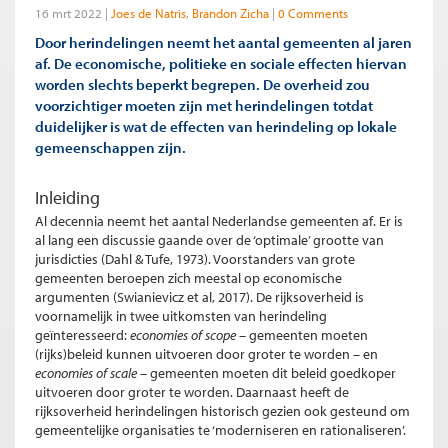
16 mrt 2022
Joes de Natris
Brandon Zicha
0 Comments
Door herindelingen neemt het aantal gemeenten al jaren
af. De economische, politieke en sociale effecten hiervan
worden slechts beperkt begrepen. De overheid zou
voorzichtiger moeten zijn met herindelingen totdat
duidelijker is wat de effecten van herindeling op lokale
gemeenschappen zijn.
Inleiding
Al decennia neemt het aantal Nederlandse gemeenten af. Er is
al lang een discussie gaande over de ‘optimale’ grootte van
jurisdicties (Dahl & Tufe, 1973). Voorstanders van grote
gemeenten beroepen zich meestal op economische
argumenten (Swianievicz et al, 2017). De rijksoverheid is
voornamelijk in twee uitkomsten van herindeling
geïnteresseerd:
economies of scope –
gemeenten moeten
(rijks)beleid kunnen uitvoeren door groter te worden –
en
economies of scale –
gemeenten moeten dit beleid goedkoper
uitvoeren door groter te worden. Daarnaast heeft de
rijksoverheid herindelingen historisch gezien ook gesteund om
gemeentelijke organisaties te ‘moderniseren en rationaliseren’.