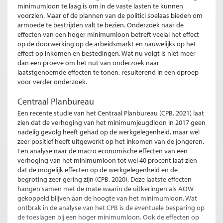
minimumloon te laag is om in de vaste lasten te kunnen
voorzien. Maar of de plannen van de politici soelaas bieden om
armoede te bestrijden valt te bezien. Onderzoek naar de
effecten van een hoger minimumloon betreft veelal het effect
op de doorwerking op de arbeidsmarkt en nauwelijks op het
effect op inkomen en bestedingen. Wat nu volgt is niet meer
dan een proeve om het nut van onderzoek naar
laatstgenoemde effecten te tonen, resulterend in een oproep
voor verder onderzoek.
Centraal Planbureau
Een recente studie van het Centraal Planbureau (CPB, 2021) laat
zien dat de verhoging van het minimumjeugdloon in 2017 geen
nadelig gevolg heeft gehad op de werkgelegenheid, maar wel
zeer positief heeft uitgewerkt op het inkomen van de jongeren.
Een analyse naar de macro economische effecten van een
verhoging van het minimumloon tot wel 40 procent laat zien
dat de mogelijk effecten op de werkgelegenheid en de
begroting zeer gering zijn (CPB, 2020). Deze laatste effecten
hangen samen met de mate waarin de uitkeringen als AOW
gekoppeld blijven aan de hoogte van het minimumloon. Wat
ontbrak in de analyse van het CPB is de eventuele besparing op
de toeslagen bij een hoger minimumloon. Ook de effecten op