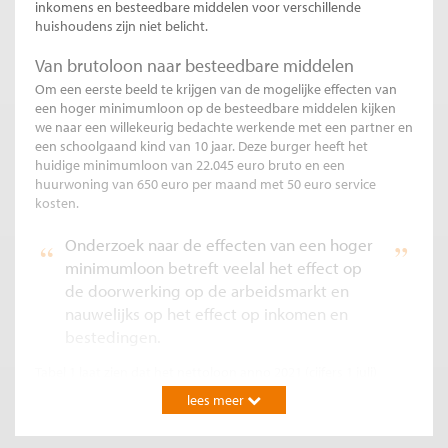
inkomens en besteedbare middelen voor verschillende
huishoudens zijn niet belicht.
Van brutoloon naar besteedbare middelen
Om een eerste beeld te krijgen van de mogelijke effecten van
een hoger minimumloon op de besteedbare middelen kijken
we naar een willekeurig bedachte werkende met een partner en
een schoolgaand kind van 10 jaar. Deze burger heeft het
huidige minimumloon van 22.045 euro bruto en een
huurwoning van 650 euro per maand met 50 euro service
kosten.
Onderzoek naar de effecten van een hoger
minimumloon betreft veelal het effect op
de doorwerking op de arbeidsmarkt en
nauwelijks op het effect op inkomen en
bestedingen.
Tabel 1 laat zien dat het nettoloon anno 2021 (cijfers 1 juli)
uitkomt op 20.493 euro, 1.552 euro gaat naar de schatkist. De
lees meer
burger ontvangt in totaal aan toeslagen voor zorg, huur en
kind gebonden budget 7.944 euro plus 1.092 aan kinderbijslag,