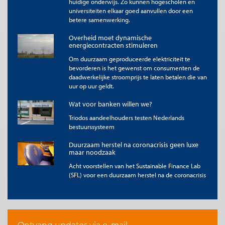
huidige onderwijs. Zo kunnen hogescholen en
Milieu organisaties die rechtszaken voeren zullen misschien
universiteiten elkaar goed aanvullen door een
zeggen dat de overheid het speelveld moet bepalen
betere samenwerking.
waarbinnen burgers en bedrijven zich bewegen. Dat klopt in
belangrijke mate. Het is overigens ook de basis onder de
Overheid moet dynamische
neoliberale kapitalistische maatschappij en geponeerd door
energiecontracten stimuleren
neoliberale – en momenteel verfoeide – marktdenkers als
Om duurzaam geproduceerde elektriciteit te
Milton Friedman. Voor écht duurzame ontwikkeling is echter
bevorderen is het gewenst om consumenten de
een goede verbinding nodig tussen geld en duurzame doelen.
daadwerkelijke stroomprijs te laten betalen die van
Daarin heeft regelgeving slechts een ondersteunende rol.
uur op uur geldt.
Te citeren als
Wat voor banken willen we?
Frank Jan de Graaf, “Juridisering gevaar voor duurzame ondernemingen”,
Me Judice
, 4 maart 2023.
Triodos aandeelhouders testen Nederlands
bestuurssysteem
Copyright
De titel en eerste zinnen van dit artikel mogen zonder toestemming
Duurzaam herstel na coronacrisis geen luxe
worden overgenomen met de bronvermelding
Me Judice
en, indien
maar noodzaak
online, een link naar het artikel. Volledige overname is slechts beperkt
toegestaan. Voor meer informatie, zie onze
Acht voorstellen van het Sustainable Finance Lab
copyright richtlijnen
.
(SFL) voor een duurzaam herstel na de coronacrisis
Afbeelding
door '
Matthias Ripp
'
Ontvang updates via e-mail