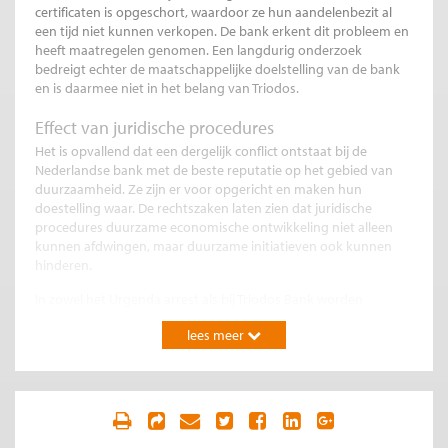
certificaten is opgeschort, waardoor ze hun aandelenbezit al
een tijd niet kunnen verkopen. De bank erkent dit probleem en
heeft maatregelen genomen. Een langdurig onderzoek
bedreigt echter de maatschappelijke doelstelling van de bank
en is daarmee niet in het belang van Triodos.
Effect van juridische procedures
Het is opvallend dat een dergelijk conflict ontstaat bij de
Nederlandse bank met de beste reputatie op het gebied van
duurzaamheid. Ze zijn er voor opgericht en maken hun
doestelling waar. De rechtszaken laten zien dat juridische
procedures duurzame economische ontwikkeling niet alleen
kunnen afdwingen, maar duurzame initiatieven ook kunnen
hinderen.
In zowel het Urgenda arrest als bij Triodos Bank worden
economische belangen losgekoppeld van duurzame en
lees meer
maatschappelijke belangen. Vervolgens wint het
maatschappelijke belang en dat wordt gevierd als overwinning.
Bij Triodos Bank is dit ook (nog) zo – de groep aandeelhouders
die verwijt dat Triodos hun financiële belang verwaarloosd
staan tot nu toe op afstand – en gaan procederen.
Bij Triodos blijkt echter het probleem van een juridische