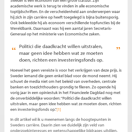
Sweder is een econoom van een grote statuur. Zijn
academische werk is terug te vinden in alle economische
toptijdschriften. En de verscheidenheid aan onderwerpen waar
hij zich in zijn carrière op heeft toegelegd is bijna buitensporig.
Ook bekleedde hij als econoom verschillende topfuncties bij de
Wereldbank. Daarnaast was hij een aantal jaren Secretaris-
Generaal op het ministerie van Economische zaken.
Politici die daadkracht willen uitstralen,
maar geen idee hebben wat ze moeten
doen, richten een investeringsfonds op.
Hoewel het geen vereiste is voor het verkrijgen van deze prijs, is
Sweder iemand die geen enkel blad voor de mond neemt. Hij
schuwt de media niet om het beleid van overheden, centrale
banken en toezichthouders grondig te fileren. Zo opende hij
vorig jaar in een opiniestuk in het Financieele Dagblad nog met
de onverbiddelijke woorden: “Politici die daadkracht willen
uitstralen, maar geen idee hebben wat ze moeten doen, richten
een investeringsfonds op.”
[1]
In dit artikel wil ik u meenemen langs de hoogtepunten in
Sweders carrière. Daarin zien we duidelijk zijn veld van
onderzoekinteresses en wetenschappelijke bijdrages uitdijen.