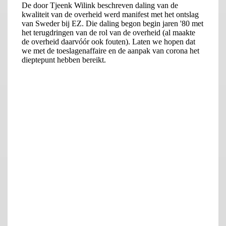
Na zijn promotie gaat Sweder in 1980 aan de slag bij de
Wereldbank, waar hij op grote schaal blijft publiceren. Hij start
daar bij de onderzoekafdeling voor Development Economics.
Zijn collega’s beschrijven hem als econoom met de voorkeur
voor de meest geplaagde landen, landen waar anderen
eigenlijk hun neus voor ophalen. Hij bekleedt uiteindelijk de
functies van hoofdeconoom Latijns-Amerika en hoofdeconoom
Oost-Europa.
Collega’s geven hem veel lof voor zijn oplossingen die
uiteindelijk de Mexicaanse schuldencrisis in de jaren ’80 weten
te bezweren. In een interview zegt oud-Minister van Financiën
van Mexico Angel Gurria over Sweder dat – “hij de gave heeft
om ergens binnen te komen en binnen twee dagen het
vertrouwen te winnen.” Na de val van de muur mag Sweder een
dergelijk huzarenstukje nogmaals opvoeren door het failliete
Polen te begeleiden bij zijn eerste stapjes naar een
markteconomie.
Sweders Wereldbank-tijd komt steevast terug in actuele
economische discussies. Als je met Sweder praat over
herstructureringen van bedrijven en banken dan put hij altijd
rijkelijk uit zijn ervaring met het herstructureren van schulden
in Mexico en Polen. En als hij de Nederlandse overheid meent te