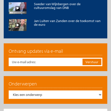
Directe inkomenssteun zou alleen maar de verkeerde prikkels
Sweder van Wijnbergen over de
geven.
cultuuromslag van DNB
Terug in Nederland - Excellente lastpak
Sweder keert in 1993 terug naar Nederland om daar als
Jan Luiten van Zanden over de toekomst van
de euro
professor aan de Universiteit van Amsterdam aan de slag te
gaan. In 1997 wordt hij door Minister Wijers naar het ministerie
van Economische Zaken gehaald als Secretaris-Generaal. Die
vraagt aan hem of hij het aankan om dienaar te worden van de
Minister waarbij hij ook rekening moet gaan houden met de
politiek. Sweder komt met een helder antwoord. “ik vroeg
Ontvang updates via e-mail
Wijers hoe hij dacht dat ik de regeringen van Polen en Mexico
had kunnen adviseren als ik géén rekening kan houden met
politiek?''.
Ik vroeg Wijers hoe hij dacht dat ik de
regeringen van Polen en Mexico had
Onderwerpen
kunnen adviseren als ik géén rekening kan
houden met politiek?
Niettemin weet Wijers dat hij, zoals hij het later formuleert, een
‘lastpak’ binnenhaalt, maar hij noemt dit een gecalculeerd
risico. Hoe diep die calculaties gaan zullen we nooit weten. Wel