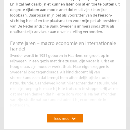
En ik zal het daarbij niet kunnen laten om af en toe te putten uit
de grote rijkdom aan mooie anekdotes uit zijn kleurrijke
loopbaan. Daarbij zal mijn pet als voorzitter van de Pierson-
stichting hier af en toe plaatsmaken voor mijn pet als president
van De Nederlandsche Bank. Sweder is immers sinds 2016 als
onafhankelijk adviseur aan onze instelling verbonden.
Eerste jaren – macro economie en internationale
handel
Sweder wordt in 1951 geboren in Haarlem, en groeit op in
Nijmegen, in een gezin met drie zussen. Zijn vader is jurist en
hoogleraar, zijn moeder werkt thuis. Naar eigen zeggen is
Sweder al jong tegendraads. Als kind droomt hij van
sterrenkunde, en dat brengt hem uiteindelijk bij de studie
natuurkunde. Gaandeweg komt hij er achter dat natuurkunde
niet zijn roeping is, maar hij is te trots om te stoppen. Hij wil niet
dat mensen denken dat hij er te dom voor is. Na het afronden
van zijn studie natuurkunde studeert hij econometrie in
Rotterdam.
Sweder is tijdens zijn studietijd zeker niet alleen in de boeken te
lees meer
vinden. Ook het studentenleven trekt hem aan. Naar verluidt is
hij barkeeper geweest in een grote discotheek in Utrecht. Na