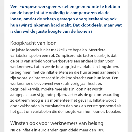
Veel Europese werkgevers stellen geen ruimte te hebben
om de hoge inflatie volledig te compenseren via de
lonen, omdat de scherp gestegen energierekening ook
hun (winst)inkomen hard raakt. Dat klopt deels, maar wat
is dan wel de juiste hoogte van de looneis?
Koopkracht van loon
De juiste looneis is niet makkelijk te bepalen. Meerdere
variabelen spelen een rol. Complicerende factor daarbij is dat
de prijs van arbeid voor werkgevers een andere is dan voor
werknemers. Laten we de belangrijkste variabelen langslopen,
te beginnen met de inflatie. Mensen die hun arbeid aanbieden
zijn vooral geïnteresseerd in de koopkracht van hun loon. Een
werknemer die evenveel werkt als vorig jaar heeft er,
begrijpelijkerwijs, moeite mee als zijn loon niet wordt
aangepast aan stijgende prijzen, zeker als de geldontwaarding
zo extreem hoog is als momenteel het geval is. Inflatie wordt
door vakbonden in eurolanden dan ook als eerste genoemd als
het gaat om variabelen die de hoogte van hun looneis bepalen.
Winsten ook voor werknemers van belang
Nu de inflatie in eurolanden gemiddeld meer dan 10%