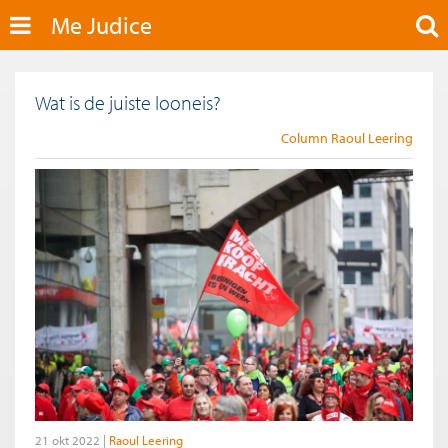
Me Judice
Wat is de juiste looneis?
Column Raoul Leering
21 okt 2022
Raoul Leering