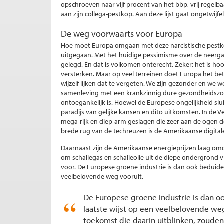
opschroeven naar vijf procent van het bbp, vrij regel
aan zijn collega-pestkop. Aan deze lijst gaat ongetwij
De weg voorwaarts voor Europa
Hoe moet Europa omgaan met deze narcistische pestk
uitgegaan. Met het huidige pessimisme over de neerga
gelegd. En dat is volkomen onterecht. Zeker: het is hoo
versterken. Maar op veel terreinen doet Europa het bet
wijzelf lijken dat te vergeten. We zijn gezonder en we
samenleving met een krankzinnig dure gezondheidszo
ontoegankelijk is. Hoewel de Europese ongelijkheid sl
paradijs van gelijke kansen en dito uitkomsten. In de 
mega-rijk en diep-arm geslagen die zeer aan de ogen doe
brede rug van de techreuzen is de Amerikaanse digital
Daarnaast zijn de Amerikaanse energieprijzen laag omd
om schaliegas en schalieolie uit de diepe ondergrond v
voor. De Europese groene industrie is dan ook beduide
veelbelovende weg vooruit.
De Europese groene industrie is dan o
laatste wijst op een veelbelovende weg 
toekomst die daarin uitblinken, zouden