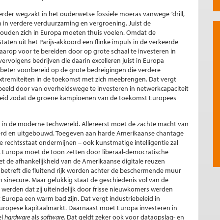
erder wegzakt in het ouderwetse fossiele moeras vanwege “drill,
en in verdere verduurzaming en vergroening. Juist de
 zouden zich in Europa moeten thuis voelen. Omdat de
aten uit het Parijs-akkoord een flinke impuls in de verkeerde
daarop voor te bereiden door op grote schaal te investeren in
vervolgens bedrijven die daarin excelleren juist in Europa
k beter voorbereid op de grote bedreigingen die verdere
xtremiteiten in de toekomst met zich meebrengen. Dat vergt
beeld door van overheidswege te investeren in netwerkcapaciteit
ebeleid zodat de groene kampioenen van de toekomst Europees
en in de moderne techwereld. Allereerst moet de zachte macht van
erd en uitgebouwd. Toegeven aan harde Amerikaanse chantage
e rechtsstaat ondermijnen – ook kunstmatige intelligentie zal
 Europa moet de toon zetten door liberaal-democratische
 de afhankelijkheid van de Amerikaanse digitale reuzen
etreft die fluitend rijk worden achter de beschermende muur
sinecure. Maar gelukkig staat de geschiedenis vol van de
werden dat zij uiteindelijk door frisse nieuwkomers werden
uropa een warm bad zijn. Dat vergt industriebeleid in
Europese kapitaalmarkt. Daarnaast moet Europa investeren in
el
hardware
als
software
. Dat geldt zeker ook voor dataopslag- en