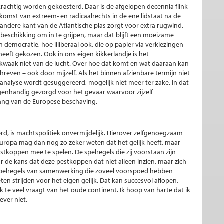
rachtig worden gekoesterd. Daar is de afgelopen decennia flink
mst van extreem- en radicaalrechts in de ene lidstaat na de
ndere kant van de Atlantische plas zorgt voor extra rugwind.
eschikking om in te grijpen, maar dat blijft een moeizame
n democratie, hoe illiberaal ook, die op papier via verkiezingen
 heeft gekozen. Ook in ons eigen kikkerlandje is het
 gekwaak niet van de lucht. Over hoe dat komt en wat daaraan kan
even – ook door mijzelf. Als het binnen afzienbare termijn niet
 analyse wordt gesuggereerd, mogelijk niet meer ter zake. In dat
eigenhandig gezorgd voor het gevaar waarvoor zijzelf
ang van de Europese beschaving.
d, is machtspolitiek onvermijdelijk. Hierover zelfgenoegzaam
 Europa mag dan nog zo zeker weten dat het gelijk heeft, maar
stkoppen mee te spelen. De spelregels die zij voorstaan zijn
aar de kans dat deze pestkoppen dat niet alleen inzien, maar zich
spelregels van samenwerking die zoveel voorspoed hebben
en strijden voor het eigen gelijk. Dat kan succesvol aflopen,
te veel vraagt van het oude continent. Ik hoop van harte dat ik
iever niet.