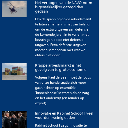
Het verhogen van de NAVO-norm
is gemakkelijker gezegd dan
gedaan
Om de spanning op de arbeidsmarkt
te laten afnemen, is het van belang
om de extra uitgaven aan defensie
de komende jaren in te vullen met
bezuinigen op de niet defensie-
uitgaven. Extra defensie uitgaven
moeten samengaan met wat we
elders niet doen.
Krappe arbeidsmarkt is het
gevolg van te grote economie
Volgens Paul de Beer moet de focus
van onze handelsnatie zich meer
gaan richten op essentiële
‘binnenlandse’ sectoren als de zorg
en het onderwijs (en minder op
export).
Innovatie en Kabinet Schoof I: veel
woorden, weinig daden
Kabinet Schoof I zegt innovatie te