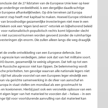
clusie dat de 27 lidstaten van de Europese Unie keer op keer
e onderlinge verdeeldheid, is een dergelijke daadkrachtige
uropese afhankelijkheden. Op drie terreinen zal Europa
eerst stap heeft met kapitaal te maken. Hoewel Europe stinkend
eve van broodnodige gezamenlijke investeringen niet mee in een
tiekem ook een “eigen land eerst”-retoriek en bijbehorend beleid
voor nationalistisch-populistisch rechts komt bijzonder slecht
len niet succesvol kunnen worden gevoerd zonder de ruimhartige
esteringen zijn enorm. Die zullen alleen langs die weg draaglijk
t de snelle ontwikkeling van een Europese defensie. Een
 agressie kan verdedigen, zeker ook dat van het militaire soort.
VO-buren, gezamenlijk te weinig uitgeven. Dat telt op tot een
 Russische agressor niet kan tippen. De belemmering wordt
he prioriteiten, ten gevolge waarvan alle nationale legers niet
 tijd het aloude voorstel van een Europees leger eindelijk een
n kan via gerichte samenwerking in de sfeer van aanschaf en
 Europa in staat stellen om mondiaal als een grootmacht te
en en koeioneren. Hierbij past ook een versnelde opbouw van een
et eigen leger van het materieel te voorzien dat – helaas – in een
lange tijd voor voortdurende aanvulling van dat materieel kan