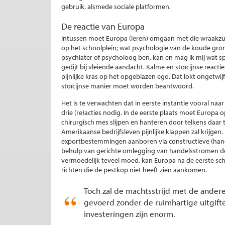
gebruik, alsmede sociale platformen.
De reactie van Europa
Intussen moet Europa (leren) omgaan met die wraakzuc
op het schoolplein; wat psychologie van de koude gro
psychiater of psycholoog ben, kan en mag ik mij wat sp
gedijt bij vleiende aandacht. Kalme en stoïcijnse reactie
pijnlijke kras op het opgeblazen ego. Dat lokt ongetwij
stoïcijnse manier moet worden beantwoord.
Het is te verwachten dat in eerste instantie vooral naa
drie (re)acties nodig. In de eerste plaats moet Europa
chirurgisch mes slijpen en hanteren door telkens daar
Amerikaanse bedrijfsleven pijnlijke klappen zal krijgen
exportbestemmingen aanboren via constructieve (hand
behulp van gerichte omlegging van handelsstromen de 
vermoedelijk teveel moed, kan Europa na de eerste sc
richten die de pestkop niet heeft zien aankomen.
Toch zal de machtsstrijd met de ande
gevoerd zonder de ruimhartige uitgif
investeringen zijn enorm.