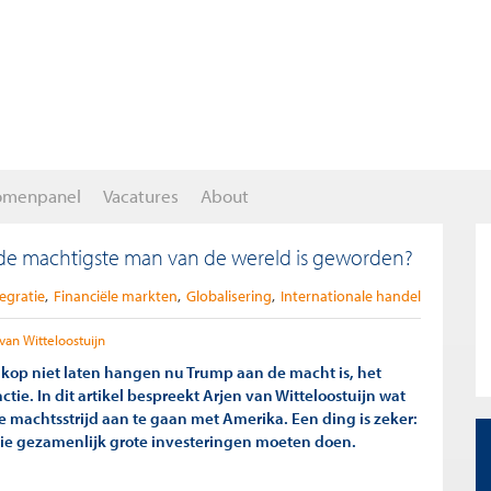
omenpanel
Vacatures
About
de machtigste man van de wereld is geworden?
egratie
Financiële markten
Globalisering
Internationale handel
van Witteloostuijn
kop niet laten hangen nu Trump aan de macht is, het
actie. In dit artikel bespreekt Arjen van Witteloostuijn wat
e machtsstrijd aan te gaan met Amerika. Een ding is zeker:
nie gezamenlijk grote investeringen moeten doen.