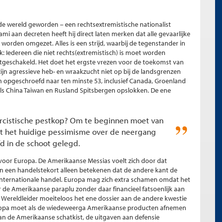
e wereld geworden – een rechtsextremistische nationalist
mi aan decreten heeft hij direct laten merken dat alle gevaarlijke
- worden omgezet. Alles is een strijd, waarbij de tegenstander in
: Iedereen die niet rechts(extremistisch) is moet worden
itgeschakeld. Het doet het ergste vrezen voor de toekomst van
ijn agressieve heb- en wraakzucht niet op bij de landsgrenzen
rden opgeschroefd naar ten minste 53, inclusief Canada, Groenland
 als China Taiwan en Rusland Spitsbergen opslokken. De ene
cistische pestkop? Om te beginnen moet van
t het huidige pessimisme over de neergang
d in de schoot gelegd.
voor Europa. De Amerikaanse Messias voelt zich door dat
an een handelstekort alleen betekenen dat de andere kant de
k internationale handel. Europa mag zich extra schamen omdat het
de Amerikaanse paraplu zonder daar financieel fatsoenlijk aan
e Wereldleider moeiteloos het ene dossier aan de andere kwestie
uropa moet als de wiedeweerga Amerikaanse producten afnemen
 aan de Amerikaanse schatkist, de uitgaven aan defensie