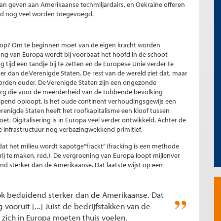
baan geven aan Amerikaanse techmiljardairs, en Oekraïne offeren
feld nog veel worden toegevoegd.
op? Om te beginnen moet van de eigen kracht worden
ng van Europa wordt bij voorbaat het hoofd in de schoot
g tijd een tandje bij te zetten en de Europese Unie verder te
er dan de Verenigde Staten. De rest van de wereld ziet dat, maar
 worden ouder. De Verenigde Staten zijn een ongezonde
rg die voor de meerderheid van de tobbende bevolking
uipend oploopt, is het oude continent verhoudingsgewijs een
Verenigde Staten heeft het roofkapitalisme een kloof tussen
t. Digitalisering is in Europa veel verder ontwikkeld. Achter de
e infrastructuur nog verbazingwekkend primitief.
at het milieu wordt kapotge“frackt” (fracking is een methode
rij te maken, red.). De vergroening van Europa loopt mijlenver
nd sterker dan de Amerikaanse. Dat laatste wijst op een
ok beduidend sterker dan de Amerikaanse. Dat
vooruit [...] Juist de bedrijfstakken van de
 zich in Europa moeten thuis voelen.