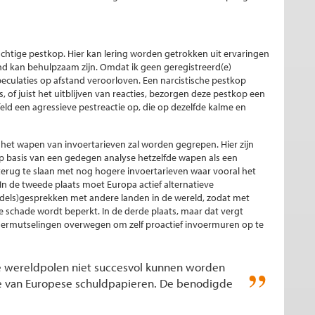
htige pestkop. Hier kan lering worden getrokken uit ervaringen
nd kan behulpzaam zijn. Omdat ik geen geregistreerd(e)
eculaties op afstand veroorloven. Een narcistische pestkop
s, of juist het uitblijven van reacties, bezorgen deze pestkop een
feld een agressieve pestreactie op, die op dezelfde kalme en
r het wapen van invoertarieven zal worden gegrepen. Hier zijn
 op basis van een gedegen analyse hetzelfde wapen als een
 terug te slaan met nog hogere invoertarieven waar vooral het
. In de tweede plaats moet Europa actief alternatieve
els)gesprekken met andere landen in de wereld, zodat met
schade wordt beperkt. In de derde plaats, maar dat vergt
hermutselingen overwegen om zelf proactief invoermuren op te
re wereldpolen niet succesvol kunnen worden
te van Europese schuldpapieren. De benodigde