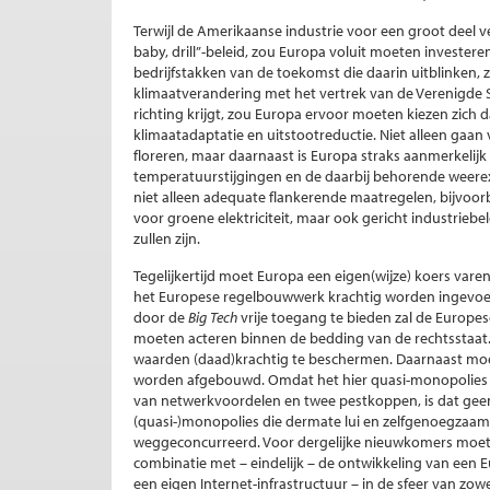
Terwijl de Amerikaanse industrie voor een groot deel v
baby, drill”-beleid, zou Europa voluit moeten invester
bedrijfstakken van de toekomst die daarin uitblinken,
klimaatverandering met het vertrek van de Verenigde St
richting krijgt, zou Europa ervoor moeten kiezen zich 
klimaatadaptatie en uitstootreductie. Niet alleen gaan 
floreren, maar daarnaast is Europa straks aanmerkelij
temperatuurstijgingen en de daarbij behorende weere
niet alleen adequate flankerende maatregelen, bijvoor
voor groene elektriciteit, maar ook gericht industri
zullen zijn.
Tegelijkertijd moet Europa een eigen(wijze) koers var
het Europese regelbouwwerk krachtig worden ingevo
door de
Big Tech
vrije toegang te bieden zal de Europes
moeten acteren binnen de bedding van de rechtsstaat.
waarden (daad)krachtig te beschermen. Daarnaast moet
worden afgebouwd. Omdat het hier quasi-monopolies b
van netwerkvoordelen en twee pestkoppen, is dat geen 
(quasi-)monopolies die dermate lui en zelfgenoegzaam 
weggeconcurreerd. Voor dergelijke nieuwkomers moet E
combinatie met – eindelijk – de ontwikkeling van een 
een eigen Internet-infrastructuur – in de sfeer van zow