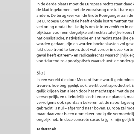
In de derde plaats moet de Europese rechtsstaat daadk
de klad ingekomen, met de vooralsnog onstuitbare opko
andere. De terugkeer van de Grote Roerganger aan de a
De Europese Commissie heeft enkele instrumenten ter b
vertoning omdat het lastig is om te interveniëren in ee
blijkbaar voor een dergelijke antirechtsstatelijke koers
nationalistische, nativistische en antirechtsstatelijke
worden gedaan, zijn en worden boekenkasten vol geschr
lukt deze trend te keren, doet wat verder in deze korte
geval heeft extreem- en radicaalrechts waarschijnlijk 
voortdurend zo apocalyptisch waarschuwt: de onderg
Slot
In een wereld die door Mercantilisme wordt gedomineer
treuren, hoe begrijpelijk ook, werkt contraproductief.
gelijk krijgen kan alleen door het machtsspel met de pe
verwerpelijk, en uiteindelijk slecht voor de planeet, m
vervolgens ook spontaan bekeren tot de naoorlogse 
gebracht, is nul – afgerond naar boven. Europa zal moet
maar daarvoor is een ommekeer nodig die vermoedelijk 
ongelijk heb. In deze concrete casus krijg ik mijn gelijk l
Te citeren als