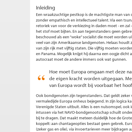
Inleiding
Een wraakzuchtige pestkop is de machtigste man van d
zonder empathisch en intellectueel talent. Via een tsuna
retoriek van voor de verkiezing in daden moet - en zal 
het stof moet bijten. En aan tegenstanders geen gebrek
beschouwd als een “woke” socialist die moet worden u
veel van zijn Amerikaanse landgenoten. Helaas houdt z
van zijn rijk met vijftig staten. Die vijftig moeten wo
en Panama. Mogelijk knijpt hij daarna een oogje dicht
autocraat moet de andere immers ook wat gunnen.
Hoe moet Europa omgaan met deze nar
de eigen kracht worden uitgegaan. Me
van Europa wordt bij voorbaat het hoof
Ook bondgenoten zijn tegenstanders. Dat geldt zeker 
vermaledijde Europa onheus bejegend. In zijn logica k
Verenigde Staten uitbuit. Alles is een nulsomspel, oo
intussen via het NAVO-bondgenootschap schuilt onder 
bij te dragen. Dat maakt meteen duidelijk hoe de Grot
koppelt: aan chantageopties bestaat geen gebrek. E
(zeker gas en olie), via invoertarieven meer bijdragen