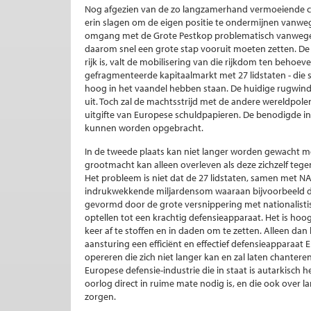
Nog afgezien van de zo langzamerhand vermoeiende con
erin slagen om de eigen positie te ondermijnen vanweg
omgang met de Grote Pestkop problematisch vanwege E
daarom snel een grote stap vooruit moeten zetten. De 
rijk is, valt de mobilisering van die rijkdom ten beho
gefragmenteerde kapitaalmarkt met 27 lidstaten - die s
hoog in het vaandel hebben staan. De huidige rugwind 
uit. Toch zal de machtsstrijd met de andere wereldpo
uitgifte van Europese schuldpapieren. De benodigde inv
kunnen worden opgebracht.
In de tweede plaats kan niet langer worden gewacht me
grootmacht kan alleen overleven als deze zichzelf tegen
Het probleem is niet dat de 27 lidstaten, samen met NA
indrukwekkende miljardensom waaraan bijvoorbeeld de
gevormd door de grote versnippering met nationalistisc
optellen tot een krachtig defensieapparaat. Het is hoog
keer af te stoffen en in daden om te zetten. Alleen da
aansturing een efficiënt en effectief defensieapparaat
opereren die zich niet langer kan en zal laten chanter
Europese defensie-industrie die in staat is autarkisch h
oorlog direct in ruime mate nodig is, en die ook over 
zorgen.