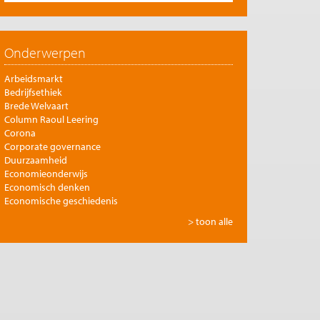
Onderwerpen
Arbeidsmarkt
Bedrijfsethiek
Brede Welvaart
Column Raoul Leering
Corona
Corporate governance
Duurzaamheid
Economieonderwijs
Economisch denken
Economische geschiedenis
Energie
> toon alle
Europese integratie
Filosofie en economie
Financiële markten
Gezondheidszorg
Globalisering
Inkomensongelijkheid
Innovatie