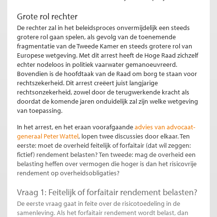
Grote rol rechter
De rechter zal in het beleidsproces onvermijdelijk een steeds
grotere rol gaan spelen, als gevolg van de toenemende
fragmentatie van de Tweede Kamer en steeds grotere rol van
Europese wetgeving. Met dit arrest heeft de Hoge Raad zichzelf
echter nodeloos in politiek vaarwater gemanoeuvreerd.
Bovendien is de hoofdtaak van de Raad om borg te staan voor
rechtszekerheid. Dit arrest creëert juist langjarige
rechtsonzekerheid, zowel door de terugwerkende kracht als
doordat de komende jaren onduidelijk zal zijn welke wetgeving
van toepassing.
In het arrest, en het eraan voorafgaande
advies van advocaat-
generaal Peter Wattel
, lopen twee discussies door elkaar. Ten
eerste: moet de overheid feitelijk of forfaitair (dat wil zeggen:
fictief) rendement belasten? Ten tweede: mag de overheid een
belasting heffen over vermogen die hoger is dan het risicovrije
rendement op overheidsobligaties?
Vraag 1: Feitelijk of forfaitair rendement belasten?
De eerste vraag gaat in feite over de risicotoedeling in de
samenleving. Als het forfaitair rendement wordt belast, dan