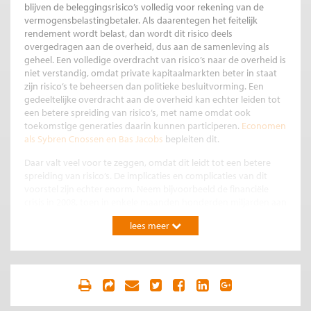
blijven de beleggingsrisico’s volledig voor rekening van de
vermogensbelastingbetaler. Als daarentegen het feitelijk
rendement wordt belast, dan wordt dit risico deels
overgedragen aan de overheid, dus aan de samenleving als
geheel. Een volledige overdracht van risico’s naar de overheid is
niet verstandig, omdat private kapitaalmarkten beter in staat
zijn risico’s te beheersen dan politieke besluitvorming. Een
gedeeltelijke overdracht aan de overheid kan echter leiden tot
een betere spreiding van risico’s, met name omdat ook
toekomstige generaties daarin kunnen participeren.
Economen
als Sybren Cnossen en Bas Jacobs
bepleiten dit.
Daar valt veel voor te zeggen, omdat dit leidt tot een betere
spreiding van risico’s. De implicaties en complicaties van dit
voorstel zijn echter enorm. Neem bijvoorbeeld de financiële
crisis in 2008, toen in enkele maanden honderden miljarden aan
beurswaarde verdampten. Had de samenleving die last op zich
lees meer
willen nemen? Of was het beter om die last bij beleggers te
laten, zoals toen is gebeurd? Dat zijn fundamentele vragen die
diepgaande maatschappelijk discussie vergen.
Het arrest van de Hoge Raad verandert met
terugwerkende kracht de wettelijke