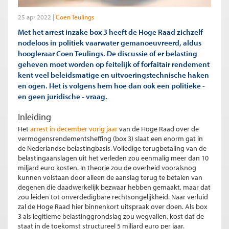
25 apr 2022
Coen Teulings
Met het arrest inzake box 3 heeft de Hoge Raad zichzelf
nodeloos in politiek vaarwater gemanoeuvreerd, aldus
hoogleraar Coen Teulings. De discussie of er belasting
geheven moet worden op feitelijk of forfaitair rendement
kent veel beleidsmatige en uitvoeringstechnische haken
en ogen. Het is volgens hem hoe dan ook een politieke -
en geen juridische - vraag.
Inleiding
Het
arrest in december vorig jaar
van de Hoge Raad over de
vermogensrendementsheffing (box 3) slaat een enorm gat in
de Nederlandse belastingbasis. Volledige terugbetaling van de
belastingaanslagen uit het verleden zou eenmalig meer dan 10
miljard euro kosten. In theorie zou de overheid vooralsnog
kunnen volstaan door alleen de aanslag terug te betalen van
degenen die daadwerkelijk bezwaar hebben gemaakt, maar dat
zou leiden tot onverdedigbare rechtsongelijkheid. Naar verluid
zal de Hoge Raad hier binnenkort uitspraak over doen. Als box
3 als legitieme belastinggrondslag zou wegvallen, kost dat de
staat in de toekomst structureel 5 miljard euro per jaar.