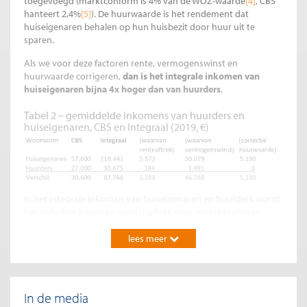
toegevoegd (marktconform is 4% van de WOZ-waarde
[4]
, CBS
hanteert 2,4%
[5]
). De huurwaarde is het rendement dat
huiseigenaren behalen op hun huisbezit door huur uit te
sparen.
Als we voor deze factoren rente, vermogenswinst en
huurwaarde corrigeren,
dan is
het integrale inkomen van
huiseigenaren bijna 4x hoger dan van huurders
.
Tabel 2 – gemiddelde inkomens van huurders en
huiseigenaren, CBS en Integraal (2019, €)
In het integrale inkomen van huiseigenaren en huurders wordt
het volledige inkomen zonder aftrek voor rentebetalingen
[6]
aangevuld met inkomen uit koerswinst op bezit
(vermogenswinst, zie hieronder) en uit het verschil tussen de
lees meer
reële en de door CBS gehanteerde huurwaarde
[7]
.
Het gevonden inkomen uit vermogenswinst van huiseigenaren
in tabel 2 lijkt buitensporig hoog, maar is toch reëel. Het is
In de media
gebaseerd op de toepassing van de formule van
Jordà et al
.