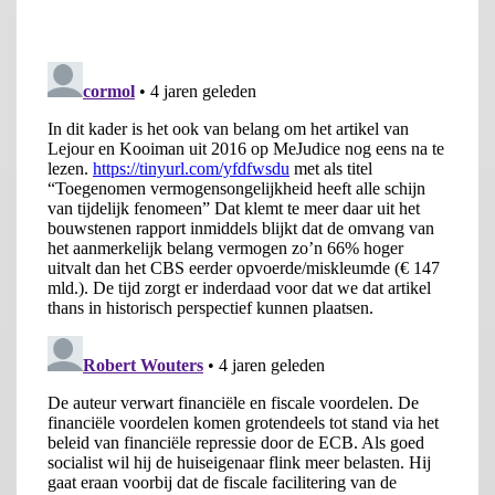
huurders (
WoON 2015
). Doordat hun woonlasten in euro’s niet
57% maar 45% hoger zijn, betalen huiseigenaren lagere lasten
dan huurders voor vergelijkbare huizen.
Omdat de hypotheekrente de belangrijkste woonlast van
huiseigenaren is, en deze rente al vanaf 2003 gestaag gedaald is
(
tot 2021 met 54
%), zijn ook hun woonlasten gedaald.
Tegelijkertijd is de waarde van hun woningbezit door de
stijgende woningprijzen sinds 2003
met 103% gestegen
(
gemiddeld
met achtduizend euro
per jaar
).
Wat de al veel rijkere huiseigenaren dus
rijker maakt, namelijk de waardestijging van
woningen, verarmt dus de huurders, terwijl
die al veel armer zijn.
Omdat de stijging van de huisprijzen echter met enige
vertraging doorwerkt in de huren, zijn de huren van 2003 tot
2020
met ruim 57% gestegen
. Wat de al veel rijkere
huiseigenaren dus rijker maakt, namelijk de waardestijging van
woningen, verarmt dus de huurders, terwijl die al veel armer
zijn. Het zwaarst worden hierdoor de middeninkomens
getroffen die op de vrije huursector zijn aangewezen. Doordat
recentelijk de mogelijkheid van huurcontracten van beperkte