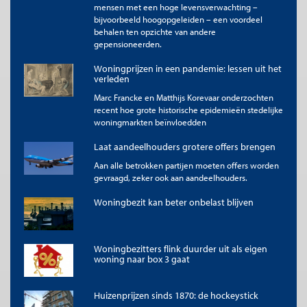
voren. In de inflatiecijfers wordt namelijk niet de werkelijke, zo
mensen met een hoge levensverwachting –
verschillende, ontwikkeling van de woonlasten voor
bijvoorbeeld hoogopgeleiden – een voordeel
huiseigenaren en huurders weergegeven, maar voor beiden de
behalen ten opzichte van andere
ontwikkeling van de huren. Terwijl de werkelijke woonlasten
gepensioneerden.
voor huiseigenaren sterk gedaald zijn door de daling van de
Woningprijzen in een pandemie: lessen uit het
hypotheekrente, wordt bij de inflatiebepaling niet uitgegaan
verleden
van die gedaalde hypotheekrente maar van de sterk gestegen
huurwaarde van hun woningen, dus wat zij aan huur over hun
Marc Francke en Matthijs Korevaar onderzochten
eigen woning betaald zouden hebben. Terwijl de inflatie die
recent hoe grote historische epidemieën stedelijke
huurders en huiseigenaren hebben ondergaan fundamenteel
woningmarkten beïnvloedden
verschillend was, waardoor de koopkracht van huurders is
Laat aandeelhouders grotere offers brengen
uitgehold en die van huiseigenaren is versterkt, worden ze in
de statistieken gelijkgeschakeld en verdwijnt dit verschil. Zo
Aan alle betrokken partijen moeten offers worden
kunnen statistische keuzes zeer relevante verschillen
gevraagd, zeker ook aan aandeelhouders.
onzichtbaar maken.
Woningbezit kan beter onbelast blijven
6. Woningbezit wordt extreem bevoordeeld, huur
steeds meer aan de markt overgelaten
Het bevorderen van eigenwoningbezit, een
Woningbezitters flink duurder uit als eigen
overheidsdoelstelling sinds de jaren-50, heeft steeds
woning naar box 3 gaat
destructievere gevolgen voor huurders en aspirant-kopers.
Een huis kopen is financieel zoveel gunstiger dan huren, dat
Huizenprijzen sinds 1870: de hockeystick
vrijwel elk huishouden dat het zich kan veroorloven een huis wil