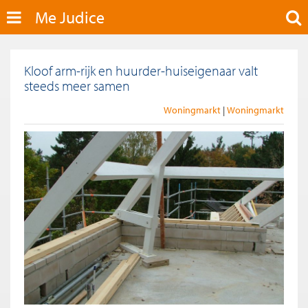
Me Judice
Kloof arm-rijk en huurder-huiseigenaar valt
steeds meer samen
Woningmarkt
Woningmarkt