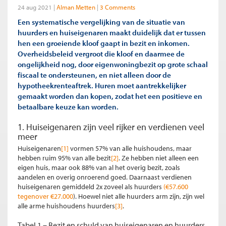
24 aug 2021
Alman Metten
3 Comments
Een systematische vergelijking van de situatie
van
huurders en huiseigenaren maakt duidelijk dat er tussen
hen een groeiende kloof gaapt in bezit en inkomen.
Overheidsbeleid vergroot die kloof en daarmee de
ongelijkheid nog, door eigenwoningbezit op grote schaal
fiscaal te ondersteunen, en niet alleen door de
hypotheekrenteaftrek. Huren moet aantrekkelijker
gemaakt worden dan kopen, zodat het een positieve en
betaalbare keuze kan worden.
1. Huiseigenaren zijn veel rijker en verdienen veel
meer
Huiseigenaren
[1]
vormen 57% van alle huishoudens, maar
hebben ruim 95% van alle bezit
[2]
. Ze hebben niet alleen een
eigen huis, maar ook 88% van al het overig bezit, zoals
aandelen en overig onroerend goed. Daarnaast verdienen
huiseigenaren gemiddeld 2x zoveel als huurders
(€57.600
tegenover €27.000
). Hoewel niet alle huurders arm zijn, zijn wel
alle arme huishoudens huurders
[3]
.
Tabel 1 – Bezit en schuld van huiseigenaren en huurders