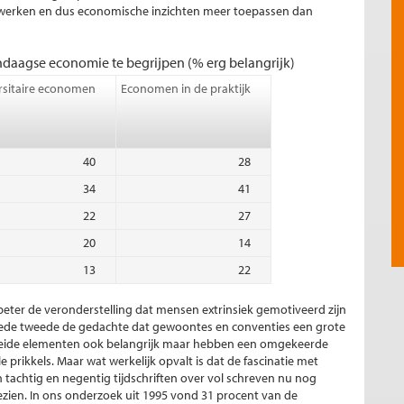
it werken en dus economische inzichten meer toepassen dan
ndaagse economie te begrijpen (% erg belangrijk)
rsitaire economen
Economen in de praktijk
40
28
34
41
22
27
20
14
13
22
 beter de veronderstelling dat mensen extrinsiek gemotiveerd zijn
 goede tweede de gedachte dat gewoontes en conventies een grote
n beide elementen ook belangrijk maar hebben een omgekeerde
le prikkels. Maar wat werkelijk opvalt is dat de fascinatie met
tachtig en negentig tijdschriften over vol schreven nu nog
gezien. In ons onderzoek uit 1995 vond 31 procent van de