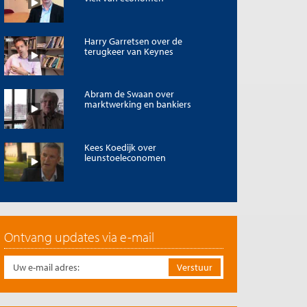
Harry Garretsen over de
terugkeer van Keynes
Abram de Swaan over
marktwerking en bankiers
Kees Koedijk over
leunstoeleconomen
Ontvang updates via e-mail