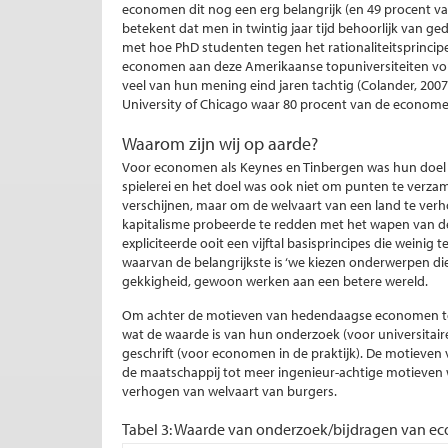
economen dit nog een erg belangrijk (en 49 procent van
betekent dat men in twintig jaar tijd behoorlijk van ge
met hoe PhD studenten tegen het rationaliteitsprincipe 
economen aan deze Amerikaanse topuniversiteiten vonden
veel van hun mening eind jaren tachtig (Colander, 2007).
University of Chicago waar 80 procent van de economen 
Waarom zijn wij op aarde?
Voor economen als Keynes en Tinbergen was hun doel 
spielerei en het doel was ook niet om punten te verza
verschijnen, maar om de welvaart van een land te verho
kapitalisme probeerde te redden met het wapen van de
expliciteerde ooit een vijftal basisprincipes die weinig t
waarvan de belangrijkste is ‘we kiezen onderwerpen die
gekkigheid, gewoon werken aan een betere wereld.
Om achter de motieven van hedendaagse economen t
wat de waarde is van hun onderzoek (voor universitai
geschrift (voor economen in de praktijk). De motieven
de maatschappij tot meer ingenieur-achtige motieven 
verhogen van welvaart van burgers.
Tabel 3: Waarde van onderzoek/bijdragen van e