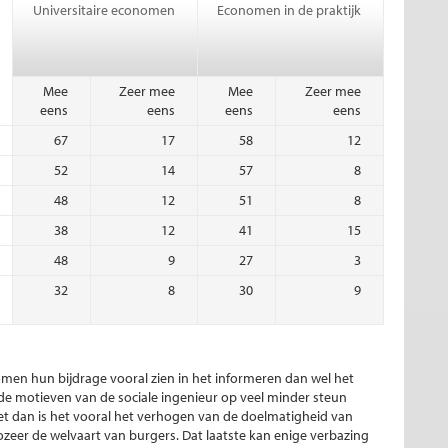
Universitaire economen
Economen in de praktijk
Mee
Zeer mee
Mee
Zeer mee
eens
eens
eens
eens
67
17
58
12
52
14
57
8
48
12
51
8
38
12
41
15
48
9
27
3
32
8
30
9
omen hun bijdrage vooral zien in het informeren dan wel het
e motieven van de sociale ingenieur op veel minder steun
et dan is het vooral het verhogen van de doelmatigheid van
zozeer de welvaart van burgers. Dat laatste kan enige verbazing