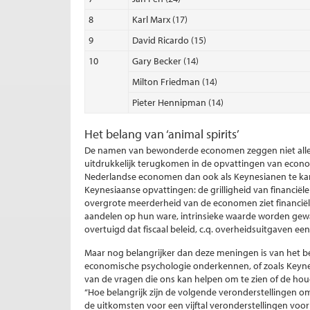
8
Karl Marx (17)
9
David Ricardo (15)
10
Gary Becker (14)
Milton Friedman (14)
Pieter Hennipman (14)
Het belang van ‘animal spirits’
De namen van bewonderde economen zeggen niet alles
uitdrukkelijk terugkomen in de opvattingen van econ
Nederlandse economen dan ook als Keynesianen te karakt
Keynesiaanse opvattingen: de grilligheid van financië
overgrote meerderheid van de economen ziet financiële
aandelen op hun ware, intrinsieke waarde worden gew
overtuigd dat fiscaal beleid, c.q. overheidsuitgaven een 
Maar nog belangrijker dan deze meningen is van het 
economische psychologie onderkennen, of zoals Keynes
van de vragen die ons kan helpen om te zien of de ho
“Hoe belangrijk zijn de volgende veronderstellingen o
de uitkomsten voor een vijftal veronderstellingen v