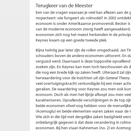
Terugkeer van de Meester
Een van de vragen waaraan je veel kan aflezen aan d
respecteert: wie fungeert als rolmodel? In 2002 ontd
econoom is onder Amerikaanse promovendi. Becker is e
van de moderne econoom stevig heeft aangewakkerd. I
economen zich nog het meest herkenden in de principe
Keynes kwam op een goede tweede plek.
Bijna twintig jaar later zijn de rollen omgedraaid. Jan 
schouders boven de andere economen uittorent. En da
verguisd werd. Daarnaast is deze toppositie opvalllend
zoeken zijn. En Keynes kan men toch beschouwen als de
die nog een brede kijk op zaken heeft. Uiteraard zal z
herwaardering voor de inzichten uit zijn
General Theory
veel overtuigingskracht verkondigde hij een meer acti
geraken. De waardering voor Keynes zou men ook kunn
econoom. Doch als men het lijstje afloopt zou men ve
karakteriseren. Opvallende verschijningen in de top
beide economen ofwel oog hebben voor de menselijke
(Acemoglu) en beide elementen waren zaken waar de m
Wie zich in die tijd met dergelijke zaken bezighield wer
onbelangrijk gegeven is dat deze verandering in rolmod
economen. Bij hen staan Kahneman (no. 2) en Acemoglu 