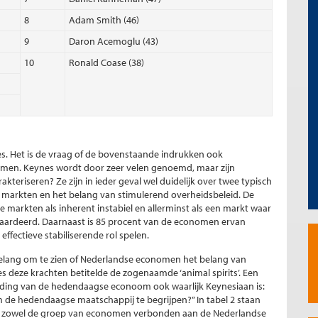
8
Adam Smith (46)
9
Daron Acemoglu (43)
10
Ronald Coase (38)
. Het is de vraag of de bovenstaande indrukken ook
omen. Keynes wordt door zeer velen genoemd, maar zijn
eriseren? Ze zijn in ieder geval wel duidelijk over twee typisch
le markten en het belang van stimulerend overheidsbeleid. De
 markten als inherent instabiel en allerminst als een markt waar
aardeerd. Daarnaast is 85 procent van de economen ervan
effectieve stabiliserende rol spelen.
belang om te zien of Nederlandse economen het belang van
 deze krachten betitelde de zogenaamde ‘animal spirits’. Een
uding van de hedendaagse econoom ook waarlijk Keynesiaan is:
m de hedendaagse maatschappij te begrijpen?” In tabel 2 staan
oor zowel de groep van economen verbonden aan de Nederlandse