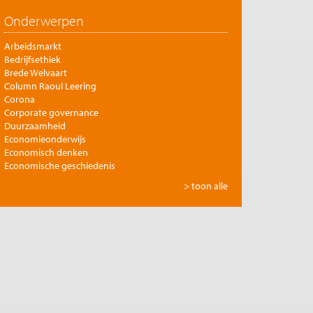
Onderwerpen
Arbeidsmarkt
Bedrijfsethiek
Brede Welvaart
Column Raoul Leering
Corona
Corporate governance
Duurzaamheid
Economieonderwijs
Economisch denken
Economische geschiedenis
Energie
> toon alle
Europese integratie
Filosofie en economie
Financiële markten
Gezondheidszorg
Globalisering
Inkomensongelijkheid
Innovatie
Internationale handel
Jubileumreeks Me Judice
Kunst en cultuur