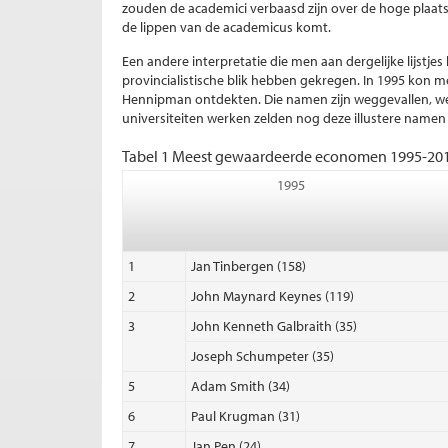
zouden de academici verbaasd zijn over de hoge plaa
de lippen van de academicus komt.
Een andere interpretatie die men aan dergelijke lijstj
provincialistische blik hebben gekregen. In 1995 kon 
Hennipman ontdekten. Die namen zijn weggevallen, w
universiteiten werken zelden nog deze illustere name
Tabel 1 Meest gewaardeerde economen 1995-2015
1995
1
Jan Tinbergen (158)
2
John Maynard Keynes (119)
3
John Kenneth Galbraith (35)
Joseph Schumpeter (35)
5
Adam Smith (34)
6
Paul Krugman (31)
7
Jan Pen (24)