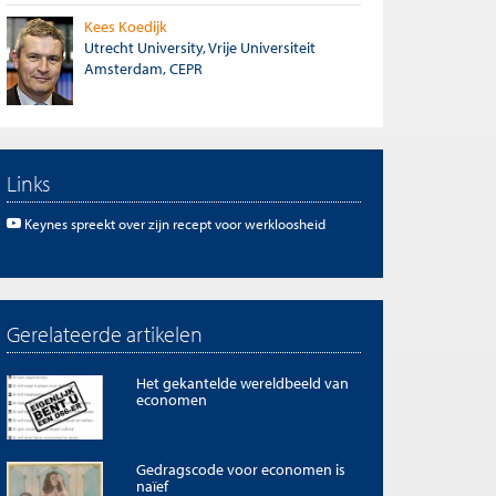
Kees Koedijk
Utrecht University, Vrije Universiteit
Amsterdam, CEPR
Links
Keynes spreekt over zijn recept voor werkloosheid
Gerelateerde artikelen
Het gekantelde wereldbeeld van
economen
Gedragscode voor economen is
naïef