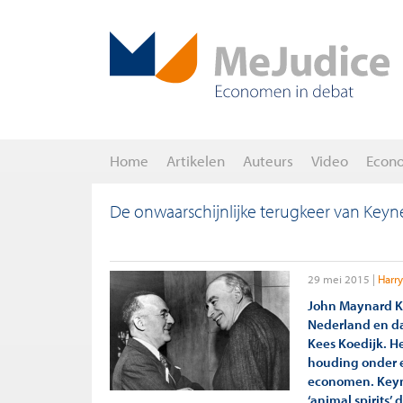
Home
Artikelen
Auteurs
Video
Econ
De onwaarschijnlijke terugkeer van Keyn
29 mei 2015
Harr
John Maynard K
Nederland en da
Kees Koedijk. H
houding onder e
economen. Keyne
‘animal spirits’