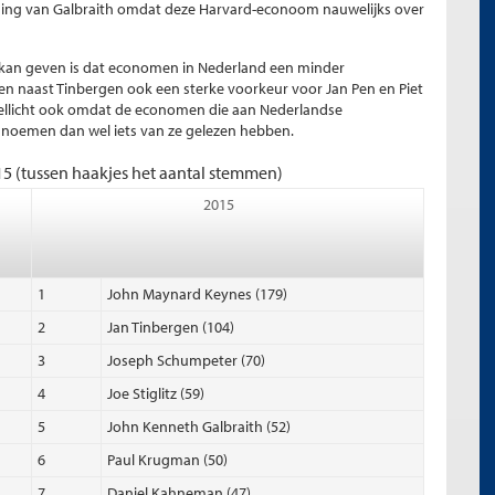
tsing van Galbraith omdat deze Harvard-econoom nauwelijks over
es kan geven is dat economen in Nederland een minder
men naast Tinbergen ook een sterke voorkeur voor Jan Pen en Piet
ellicht ook omdat de economen die aan Nederlandse
n noemen dan wel iets van ze gelezen hebben.
 (tussen haakjes het aantal stemmen)
2015
1
John Maynard Keynes (179)
2
Jan Tinbergen (104)
3
Joseph Schumpeter (70)
4
Joe Stiglitz (59)
5
John Kenneth Galbraith (52)
6
Paul Krugman (50)
7
Daniel Kahneman (47)