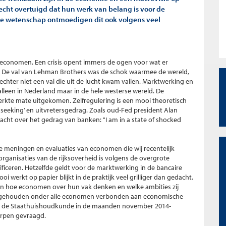
cht overtuigd dat hun werk van belang is voor de
de wetenschap ontmoedigen dit ook volgens veel
or economen. Een crisis opent immers de ogen voor wat er
. De val van Lehman Brothers was de schok waarmee de wereld,
chter niet een val die uit de lucht kwam vallen. Marktwerking en
alleen in Nederland maar in de hele westerse wereld. De
rkte mate uitgekomen. Zelfregulering is een mooi theoretisch
nt seeking’ en uitvretersgedrag. Zoals oud-Fed president Alan
acht over het gedrag van banken: "I am in a state of shocked
t de meningen en evaluaties van economen die wij recentelijk
rganisaties van de rijksoverheid is volgens de overgrote
iceren. Hetzelfde geldt voor de marktwerking in de bancaire
i werkt op papier blijkt in de praktijk veel grilliger dan gedacht.
ken hoe economen over hun vak denken en welke ambities zij
e gehouden onder alle economen verbonden aan economische
voor de Staathuishoudkunde in de maanden november 2014-
erpen gevraagd.