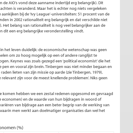
 de AIO’s vond deze aanname indertijd erg belangrijk). Dit
dachten is veranderd. Maar het is echter nog niets vergeleken
aankijken bij de ‘Ivy League’-universiteiten: 51 procent van de
 in 2002 rationaliteit erg belangrijk en dat verschilde niet
 Het belang van rationaliteit is nog veel belangrijker aan de
dit een erg belangrijke veronderstelling vindt.
in het leven duidelijk: de economische wetenschap was geen
melen om zo hoog mogelijk op een of andere ranglijst te
gen. Keynes was zoals gezegd een ‘political economist’ die het
 pen en vooral zijn brein. Tinbergen was niet minder begaan en
e raden lieten van zijn missie op aarde (zie Tinbergen, 1979),
 relevant zijn voor de meest knellende problemen’. Niks geen
e komen hebben we een zestal redenen opgesomd en gevraagd
re economen) en de waarde van hun bijdragen in woord of
 variëren van bijdrage aan een beter begrip van de werking van
waarin men werkt aan doelmatiger organisaties dan wel het
conomen (%)