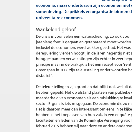
economie, maar ondertussen zijn economen niet e
samenleving. De prikkels en organisatie binnen 
universitaire economen.
Wankelend geloof
De crisis is voor velen een waterscheiding, zo ook vo
jarenlang fout is gegaan en gerepareerd moet worden
inclusief de economen, werd wakker geschud. Het was e
deregulering vierden hoogtij in de jaren negentig niet 
hooggespannen verwachtingen zijn echter in zeer bepe
principe maar in de praktijk is het een recept voor ‘re
Greenspan in 2008 zijn teleurstelling onder woorden br
disbelief".
De teleurstellingen zijn groot en dat blijkt ook wel ui
hebben gepeild. Het op afstand plaatsen van publieke o
meerderheid van economen als een mislukking te kwalif
sector. Ergens is iets misgegaan. De economie die zo moo
Het is daarom meer dan interessant om eens in te kij
hebben in het toepassen van hun vak. In een enquêt
faculteiten en leden van de Koninklijke Vereniging 
februari 2015 hebben wij naar deze en andere onderw