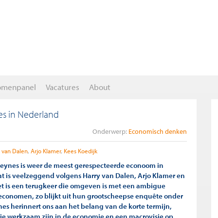
omenpanel
Vacatures
About
es in Nederland
Onderwerp:
Economisch denken
y van Dalen
Arjo Klamer
Kees Koedijk
eynes is weer de meest gerespecteerde econoom in
t is veelzeggend volgens Harry van Dalen, Arjo Klamer en
et is een terugkeer die omgeven is met een ambigue
conomen, zo blijkt uit hun grootscheepse enquête onder
s herinnert ons aan het belang van de korte termijn,
 die werkzaam zijn in de economie en een macrovisie op