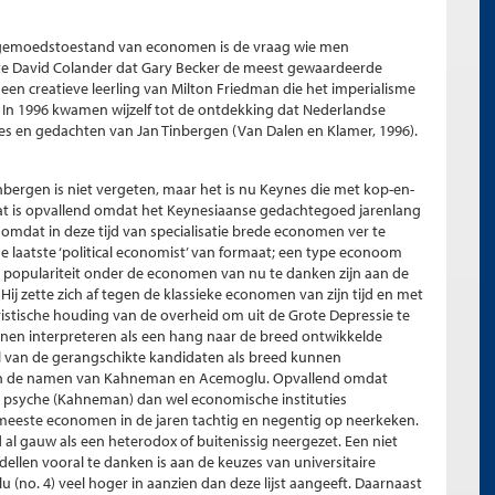
e gemoedstoestand van economen is de vraag wie men
ekte David Colander dat Gary Becker de meest gewaardeerde
en creatieve leerling van Milton Friedman die het imperialisme
n 1996 kwamen wijzelf tot de ontdekking dat Nederlandse
s en gedachten van Jan Tinbergen (Van Dalen en Klamer, 1996).
Tinbergen is niet vergeten, maar het is nu Keynes die met kop-en-
t is opvallend omdat het Keynesiaanse gedachtegoed jarenlang
 omdat in deze tijd van specialisatie brede economen ver te
 laatste ‘political economist’ van formaat; een type econoom
ijn populariteit onder de economen van nu te danken zijn aan de
. Hij zette zich af tegen de klassieke economen van zijn tijd en met
vistische houding van de overheid om uit de Grote Depressie te
en interpreteren als een hang naar de breed ontwikkelde
el van de gerangschikte kandidaten als breed kunnen
 zijn de namen van Kahneman en Acemoglu. Opvallend omdat
 psyche (Kahneman) dan wel economische instituties
eeste economen in de jaren tachtig en negentig op neerkeken.
d al gauw als een heterodox of buitenissig neergezet. Een niet
ellen vooral te danken is aan de keuzes van universitaire
(no. 4) veel hoger in aanzien dan deze lijst aangeeft. Daarnaast