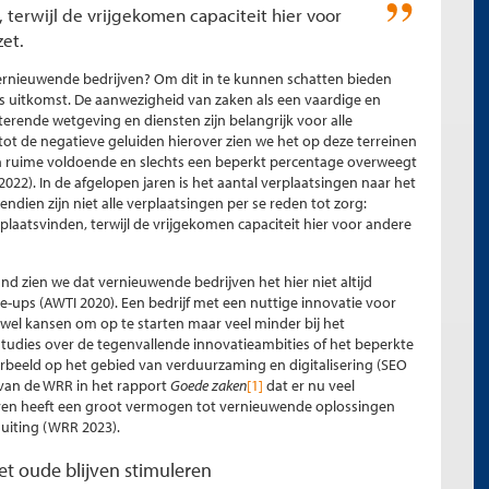
, terwijl de vrijgekomen capaciteit hier voor
et.
vernieuwende bedrijven? Om dit in te kunnen schatten bieden
s uitkomst. De aanwezigheid van zaken als een vaardige en
terende wetgeving en diensten zijn belangrijk voor alle
g tot de negatieve geluiden hierover zien we het op deze terreinen
ruime voldoende en slechts een beperkt percentage overweegt
2022). In de afgelopen jaren is het aantal verplaatsingen naar het
dien zijn niet alle verplaatsingen per se reden tot zorg:
 plaatsvinden, terwijl de vrijgekomen capaciteit hier voor andere
d zien we dat vernieuwende bedrijven het hier niet altijd
e-ups (AWTI 2020). Een bedrijf met een nuttige innovatie voor
k wel kansen om op te starten maar veel minder bij het
studies over de tegenvallende innovatieambities of het beperkte
rbeeld op het gebied van verduurzaming en digitalisering (SEO
 van de WRR in het rapport
Goede zaken
[1]
dat er nu veel
leven heeft een groot vermogen tot vernieuwende oplossingen
uiting (WRR 2023).
t oude blijven stimuleren