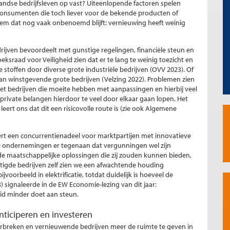
andse bedrijfsleven op vast? Uiteenlopende factoren spelen
f consumenten die toch liever voor de bekende producten of
eem dat nog vaak onbenoemd blijft: vernieuwing heeft weinig
drijven bevoordeelt met gunstige regelingen, financiële steun en
ksraad voor Veiligheid zien dat er te lang te weinig toezicht en
 stoffen door diverse grote industriële bedrijven (OVV 2023). Of
an winstgevende grote bedrijven (Velzing 2022). Problemen zien
et bedrijven die moeite hebben met aanpassingen en hierbij veel
n private belangen hierdoor te veel door elkaar gaan lopen. Het
leert ons dat dit een risicovolle route is (zie ook Algemene
ert een concurrentienadeel voor marktpartijen met innovatieve
e ondernemingen er tegenaan dat vergunningen wel zijn
de maatschappelijke oplossingen die zij zouden kunnen bieden,
tigde bedrijven zelf zien we een afwachtende houding
voorbeeld in elektrificatie, totdat duidelijk is hoeveel de
) signaleerde in de EW Economie-lezing van dit jaar:
id minder doet aan steun.
nticiperen en investeren
breken en vernieuwende bedrijven meer de ruimte te geven in