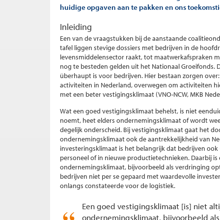
huidige opgaven aan te pakken en ons toekomsti
Inleiding
Een van de vraagstukken bij de aanstaande coalitieon
tafel liggen stevige dossiers met bedrijven in de hoofd
levensmiddelensector raakt, tot maatwerkafspraken met
nog te besteden gelden uit het Nationaal Groeifonds. D
überhaupt is voor bedrijven. Hier bestaan zorgen ove
activiteiten in Nederland, overwegen om activiteiten hi
met een beter vestigingsklimaat (VNO-NCW, MKB Neder
Wat een goed vestigingsklimaat behelst, is niet eendui
noemt, heet elders ondernemingsklimaat of wordt weer
degelijk onderscheid. Bij vestigingsklimaat gaat het d
ondernemingsklimaat ook de aantrekkelijkheid van Ned
investeringsklimaat is het belangrijk dat bedrijven ook 
personeel of in nieuwe productietechnieken. Daarbij is 
ondernemingsklimaat, bijvoorbeeld als verdringing opt
bedrijven niet per se gepaard met waardevolle investeri
onlangs constateerde voor de logistiek.
Een goed vestigingsklimaat [is] niet alt
ondernemingsklimaat, bijvoorbeeld als