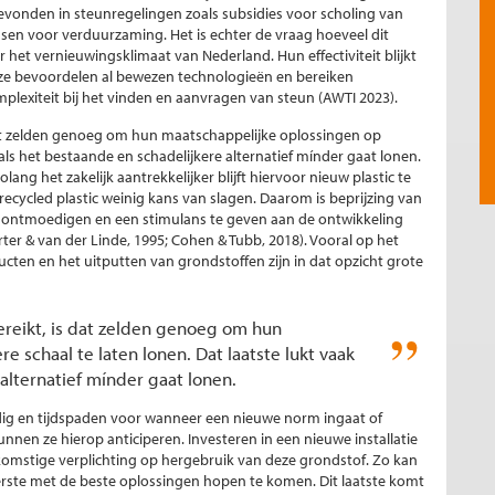
vonden in steunregelingen zoals subsidies voor scholing van
sen voor verduurzaming. Het is echter de vraag hoeveel dit
het vernieuwingsklimaat van Nederland. Hun effectiviteit blijkt
of ze bevoordelen al bewezen technologieën en bereiken
lexiteit bij het vinden en aanvragen van steun (AWTI 2023).
s dat zelden genoeg om hun maatschappelijke oplossingen op
 als het bestaande en schadelijkere alternatief mínder gaat lonen.
g het zakelijk aantrekkelijker blijft hiervoor nieuw plastic te
cycled plastic weinig kans van slagen. Daarom is beprijzing van
te ontmoedigen en een stimulans te geven aan de ontwikkeling
er & van der Linde, 1995; Cohen & Tubb, 2018). Vooral op het
en en het uitputten van grondstoffen zijn in dat opzicht grote
bereikt, is dat zelden genoeg om hun
 schaal te laten lonen. Dat laatste lukt vaak
alternatief mínder gaat lonen.
odig en tijdspaden voor wanneer een nieuwe norm ingaat of
nnen ze hierop anticiperen. Investeren in een nieuwe installatie
ekomstige verplichting op hergebruik van deze grondstof. Zo kan
erste met de beste oplossingen hopen te komen. Dit laatste komt