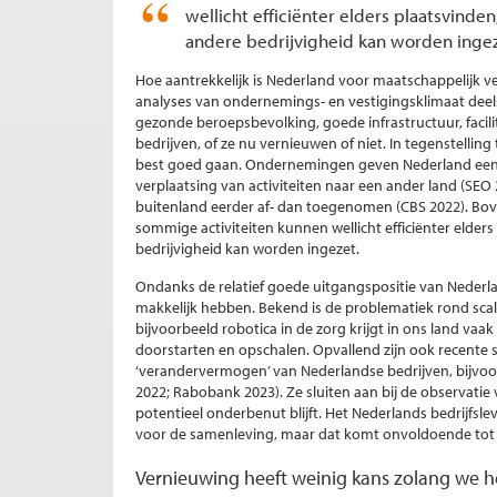
wellicht efficiënter elders plaatsvinden
andere bedrijvigheid kan worden ingez
Hoe aantrekkelijk is Nederland voor maatschappelijk 
analyses van ondernemings- en vestigingsklimaat deel
gezonde beroepsbevolking, goede infrastructuur, facili
bedrijven, of ze nu vernieuwen of niet. In tegenstellin
best goed gaan. Ondernemingen geven Nederland een 
verplaatsing van activiteiten naar een ander land (SEO 
buitenland eerder af- dan toegenomen (CBS 2022). Boven
sommige activiteiten kunnen wellicht efficiënter elders
bedrijvigheid kan worden ingezet.
Ondanks de relatief goede uitgangspositie van Nederlan
makkelijk hebben. Bekend is de problematiek rond scal
bijvoorbeeld robotica in de zorg krijgt in ons land vaa
doorstarten en opschalen. Opvallend zijn ook recente 
‘verandervermogen’ van Nederlandse bedrijven, bijvoo
2022; Rabobank 2023). Ze sluiten aan bij de observatie
potentieel onderbenut blijft. Het Nederlands bedrijfs
voor de samenleving, maar dat komt onvoldoende tot 
Vernieuwing heeft weinig kans zolang we he