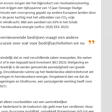
n ervoor zorgen dat het bijproduct van rioolwaterzuivering,
ijven krijgen een tijdsspanne van 15 jaar (Sewage Sludge
emissies een voorsprong gepakt op andere Europese landen door
 in de jaren tachtig met het uitbreiden van CO
-vrije
2
ent windkracht. Met een aandeel van 63% in het totale
 hernieuwbare energie (unfccc 2020; EEA 2023).
vernieuwende bedrijven vraagt een andere
scussie over wat voor bedrijfsactiviteiten we nu
teindelijk dat er veel verschillende zaken meespelen. We weten
st of in een bepaald land investeert (BCI 2023). Wetgeving en
invloedrijk is de eerder genoemde aanwezigheid van goede
. Onvoldoende ruimte op het Nederlandse elektriciteitsnet zet
eringen in hernieuwbare energie. Omgekeerd zien we dat de
 Wageningen en Eindhoven, een aanzuigende werking heeft voor
021).
t alleen voorbeelden van een aantrekkelijker
ar Nederland in de toekomst zijn geld mee kan verdienen. Waar
s voor duurzame mobiliteit, ontwikkelt Wageningen zich tot een