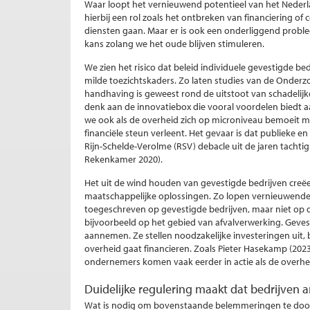
Waar loopt het vernieuwend potentieel van het Nederl
hierbij een rol zoals het ontbreken van financiering o
diensten gaan. Maar er is ook een onderliggend probl
kans zolang we het oude blijven stimuleren.
We zien het risico dat beleid individuele gevestigde be
milde toezichtskaders. Zo laten studies van de Onderzoe
handhaving is geweest rond de uitstoot van schadelijke
denk aan de innovatiebox die vooral voordelen biedt a
we ook als de overheid zich op microniveau bemoeit m
financiële steun verleent. Het gevaar is dat publieke e
Rijn-Schelde-Verolme (RSV) debacle uit de jaren tachtig 
Rekenkamer 2020).
Het uit de wind houden van gevestigde bedrijven creë
maatschappelijke oplossingen. Zo lopen vernieuwend
toegeschreven op gevestigde bedrijven, maar niet op 
bijvoorbeeld op het gebied van afvalverwerking. Geves
aannemen. Ze stellen noodzakelijke investeringen uit, bij
overheid gaat financieren. Zoals Pieter Hasekamp (2023
ondernemers komen vaak eerder in actie als de overhe
Duidelijke regulering maakt dat bedrijven a
Wat is nodig om bovenstaande belemmeringen te door