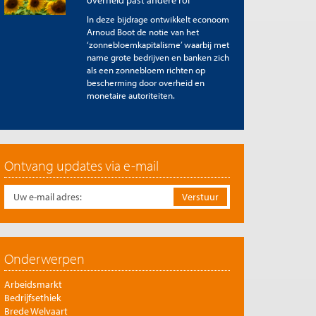
overheid past andere rol
In deze bijdrage ontwikkelt econoom
Arnoud Boot de notie van het
‘zonnebloemkapitalisme’ waarbij met
name grote bedrijven en banken zich
als een zonnebloem richten op
bescherming door overheid en
monetaire autoriteiten.
Ontvang updates via e-mail
Onderwerpen
Arbeidsmarkt
Bedrijfsethiek
Brede Welvaart