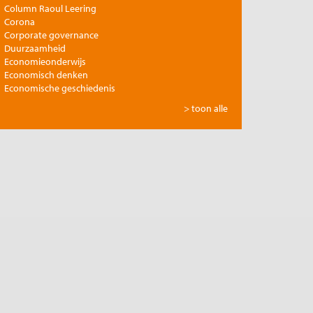
Column Raoul Leering
Corona
Corporate governance
Duurzaamheid
Economieonderwijs
Economisch denken
Economische geschiedenis
Energie
> toon alle
Europese integratie
Filosofie en economie
Financiële markten
Gezondheidszorg
Globalisering
Inkomensongelijkheid
Innovatie
Internationale handel
Jubileumreeks Me Judice
Kunst en cultuur
Landbouw
Macro-economische politiek
Management en organisatie
Marktwerking
Migratie en integratie