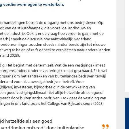
g verdienvermogen te versterken.
derhandelingen betreft de omgang met ons bedrijfsleven. Op
rol: van de stikstofaanpak, die vooral de landbouw- en
 de industrie. Ook is er de vraag hoe verder te gaan met de
aarbij speelt de discussie hoe aantrekkelijk Nederland
r: ondernemingen zouden steeds minder bereid zijn tot nieuwe
er weg te halen of zelfs geheel te verplaatsen naar andere landen
land 2023).
dig. Het begint met de term zelf. Wat de een vestigingsklimaat
 ergens anders onder investeringsklimaat geschaard. Er is wel
oorgaans om het aantrekken van buitenlandse bedrijven terwijl
erland voor al aanwezige bedrijven betreft. Voor
(blijven) investeren, bijvoorbeeld in de ontwikkeling van
een goed vestigingsklimaat niet altijd hetzelfde als een goed
reedt door buitenlandse bedrijven. Ook gaat de vestiging van
ngen in ons land, zoals het College van Rijksadviseurs (2023)
ijd hetzelfde als een goed
 verdringing optreedt door buitenlandse