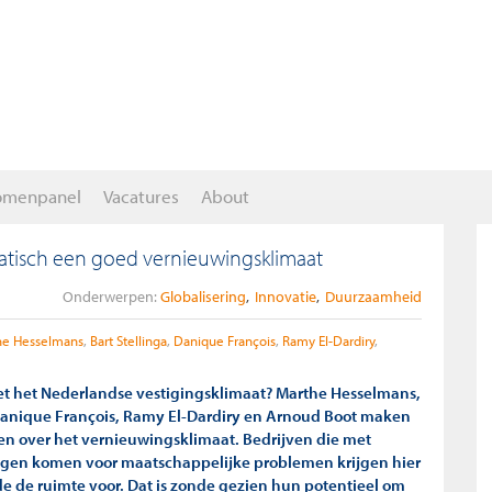
omenpanel
Vacatures
About
matisch een goed vernieuwingsklimaat
Onderwerpen:
Globalisering
Innovatie
Duurzaamheid
he Hesselmans
Bart Stellinga
Danique François
Ramy El-Dardiry
et het Nederlandse vestigingsklimaat? Marthe Hesselmans,
 Danique François, Ramy El-Dardiry en Arnoud Boot maken
gen over het vernieuwingsklimaat. Bedrijven die met
ngen komen voor maatschappelijke problemen krijgen hier
 de ruimte voor. Dat is zonde gezien hun potentieel om