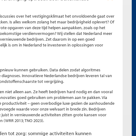
discussies over het vestigingsklimaat het onvoldoende gaat over
kken. Is alles welkom zolang het maar bedrijvigheid oplevert? Of
grote opgaven van deze tijd helpen aanpakken, zoals op het
 toekomstige verdienvermogen? Wij stellen dat Nederland meer
ort vernieuwende bedrijven. Zet daarom in op een goed
elijk is om in Nederland te investeren in oplossingen voor
 opnieuw kunnen gebruiken. Data delen zodat algoritmes
iagnoses. Innovatieve Nederlandse bedrijven leveren tal van
ndstoffenschaarste tot vergrijzing.
 niet alleen aan. Ze heeft bedrijven hard nodig en dan vooral
innovaties goed gebruiken om problemen aan te pakken. Via
 productiviteit – geen overbodige luxe gezien de aanhoudende
evoegde waarde voor onze welvaart in brede zin. Bedrijven
: juist in vernieuwende activiteiten zitten grote kansen voor
en (WRR 2013; TNO 2023).
reden tot zorg: sommige activiteiten kunnen