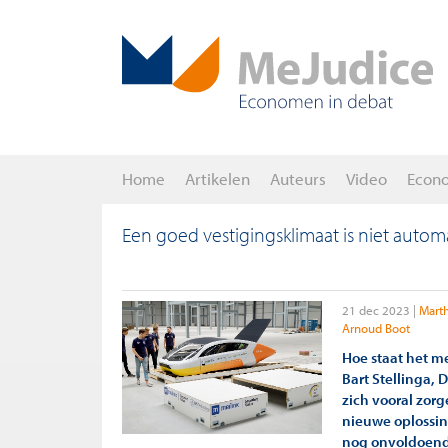
Home
Artikelen
Auteurs
Video
Econ
Een goed vestigingsklimaat is niet auto
21 dec 2023
Mart
Arnoud Boot
Hoe staat het m
Bart Stellinga,
zich vooral zor
nieuwe oplossi
nog onvoldoende