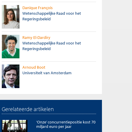
Danique François
Wetenschappelijke Raad voor het
Regeringsbeleid
Ramy El-Dardiry
Wetenschappelijke Raad voor het
Regeringsbeleid
Arnoud Boot
Universiteit van Amsterdam
Gerelateerde artikelen
‘Onze’ concurrentiepositie kost 70
miljard euro per jaar