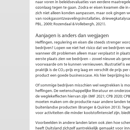
naar voren in beleidsevaluaties van eerdere maatregel
ozonlaag tegen te gaan. Zodra er eisen kwamen die in 
zich niet alleen konden aanpassen, maar ook gingen w
van rookgasontzwavelingsinstallaties, driewegkatalysa
PBL, 2009; Rozendaal & Vollebergh, 2021).
Aanjagen is anders dan wegjagen
Heffingen, regulering en eisen die steeds strenger wo
bedrijven? Lopen we niet het risico dat we bedrijven w
wanneer dit problemen alleen maar verplaatst in plaats 
eerste plaats zien we bedrijven – zowel nieuwe als geve
voorwaarde om te kunnen vernieuwen. Illustratief is ee
praktijk is de CO₂-prijs erg laag en verschilt de prijs pe
product een goede businesscase. Als hier beprijzing kom
Of sommige bedrijven misschien wel wegtrekken is moe
heffingen. De wetenschappelijke literatuur en onderz
de weglekeffecten hiervan zijn (IMF 2021; CPB 2020; C
moeten maken om de productie naar andere landen te
buitenlandse producten (Branger & Quirion 2013). Tegeli
voor activiteiten die minder koolstofintensief zijn, bied
Voorbeelden in andere landen laten ook zien hoe sche
heeft Duitsland zichzelf aantrekkelijk gemaakt voor inn