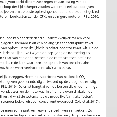
en, bijvoorbeeld die om zure regen en aantasting van de
de loop der tijd scherper zouden worden, bleek dat bedrijven
edijveren om de beste oplossingen, onder andere op het gebied
toren, koelkasten zonder CFKs en zuinigere motoren (PBL, 2010;
rden: hoe kan dat Nederland nu aantrekkelijker maken voor
egjagen? Uiteraard is dit een belangrijk aandachtspunt, zeker
van oplost. De werkelijkheid is echter nooit zo zwart-wit. Op de
stigde partijen – zelf wijzen op beprijzing en normering als
n citaat van een ondernemer in de chemische sector: “In de
r markt. In de luchtvaart kent het gebruik van ons circulaire
t, halen we er veel voordeel uit.” (WRR 2023).
ilijk te zeggen. Neem het voorbeeld van nationale CO
-
2
oeken geven geen eenduidig antwoord op de vraag hoe ernstig
PB PBL, 2019). De ernst hangt af van de kosten die ondernemingen
 verplaatsen en de mate waarin afnemers overschakelen op
jkertijd wijst de wetenschap op mogelijke ‘aantrekeffecten’:
t strenger beleid juist een concurrentievoordeel (Cole et al. 2017).
rpe eisen soms juist vernieuwende bedrijven aantrekken. Zo
ovatieve bedrijven die inzetten op fosfaatrecycling door hiervoor