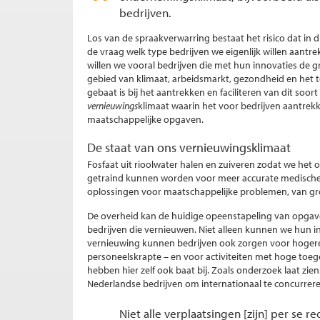
bedrijven.
Los van de spraakverwarring bestaat het risico dat in 
de vraag welk type bedrijven we eigenlijk willen aantre
willen we vooral bedrijven die met hun innovaties de 
gebied van klimaat, arbeidsmarkt, gezondheid en het
gebaat is bij het aantrekken en faciliteren van dit so
vernieuwings
klimaat waarin het voor bedrijven aantrekk
maatschappelijke opgaven.
De staat van ons vernieuwingsklimaat
Fosfaat uit rioolwater halen en zuiveren zodat we het
getraind kunnen worden voor meer accurate medische d
oplossingen voor maatschappelijke problemen, van gro
De overheid kan de huidige opeenstapeling van opgaven
bedrijven die vernieuwen. Niet alleen kunnen we hun 
vernieuwing kunnen bedrijven ook zorgen voor hogere
personeelskrapte – en voor activiteiten met hoge toeg
hebben hier zelf ook baat bij. Zoals onderzoek laat zien
Nederlandse bedrijven om internationaal te concurrer
Niet alle verplaatsingen [zijn] per se 