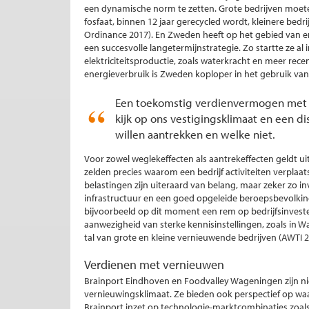
een dynamische norm te zetten. Grote bedrijven moete
fosfaat, binnen 12 jaar gerecycled wordt, kleinere bedr
Ordinance 2017). En Zweden heeft op het gebied van 
een succesvolle langetermijnstrategie. Zo startte ze al
elektriciteitsproductie, zoals waterkracht en meer rec
energieverbruik is Zweden koploper in het gebruik van
Een toekomstig verdienvermogen met 
kijk op ons vestigingsklimaat en een di
willen aantrekken en welke niet.
Voor zowel weglekeffecten als aantrekeffecten geldt ui
zelden precies waarom een bedrijf activiteiten verplaat
belastingen zijn uiteraard van belang, maar zeker zo 
infrastructuur en een goed opgeleide beroepsbevolking
bijvoorbeeld op dit moment een rem op bedrijfsinvest
aanwezigheid van sterke kennisinstellingen, zoals in
tal van grote en kleine vernieuwende bedrijven (AWTI 2
Verdienen met vernieuwen
Brainport Eindhoven en Foodvalley Wageningen zijn nie
vernieuwingsklimaat. Ze bieden ook perspectief op wa
Brainport inzet op technologie-marktcombinaties zoal