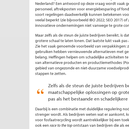
Nederland? Een antwoord op deze vraag wordt vaak ge
personeel, aftrekposten voor energiebesparing of fond
soort regelingen daadwerkelijk kunnen betekenen voor 
veelal beperkt (zie bijvoorbeeld IBO 2022; SEO 2017) 
innovatieve ondernemingen niet vanwege te grote comp
Maar zelfs als de steun de juiste bedrijven bereikt, i
grotere schaal te laten lonen. Dat laatste lukt vaak pas
Zie het vaak genoemde voorbeeld van verpakkingen: zolan
gebruiken hebben vernieuwende alternatieven met gere
belang. Heffingen helpen om schadelijke activiteiten 
van alternatieve producten en productiemethodes (Port
gebied van ongezonde en niet-duurzame voedselproduct
stappen te zetten.
Zelfs als de steun de juiste bedrijven 
maatschappelijke oplossingen op grotere
pas als het bestaande en schadelijkere 
Daarbij is een combinatie met duidelijke regulering n
strenger wordt. Als bedrijven weten wat er aankomt, ku
voor fosfaatrecycling wordt aantrekkelijker bij een to
ook een
race to the top
ontstaan van bedrijven die als e