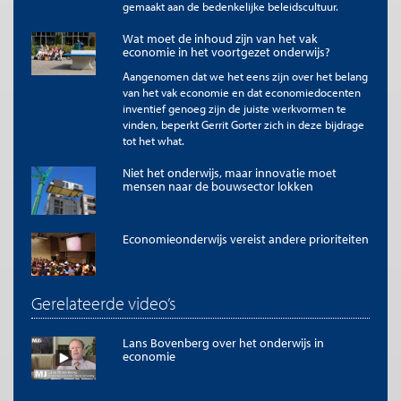
gemaakt aan de bedenkelijke beleidscultuur.
kunnen wisselen van de perspectieven en
modellen waar vanuit ze problemen en
Wat moet de inhoud zijn van het vak
systemen analyseren. Om helder met elkaar
economie in het voortgezet onderwijs?
te communiceren helpt het om een
Aangenomen dat we het eens zijn over het belang
gedeelde taal te hebben, ideeën te kunnen
van het vak economie en dat economiedocenten
inventief genoeg zijn de juiste werkvormen te
duiden en elkaars termen te begrijpen.
vinden, beperkt Gerrit Gorter zich in deze bijdrage
tot het what.
Ook is het belangrijk om de descriptieve en normatieve
Niet het onderwijs, maar innovatie moet
discussies van elkaar te onderscheiden. Met het descriptieve
mensen naar de bouwsector lokken
aspect hierboven besproken is er antwoord gevonden op de
vraag ‘’zijn neoklassieke theorieën en ideeën dominant binnen
economie onderwijs?’’. De normatieve kant, ‘’zou neoklassieke
Economieonderwijs vereist andere prioriteiten
economie dominant moeten zijn in economie onderwijs?‘’, is
besproken in ons
boek Economy Studies
. De stellingname van
Phlippen dat neoklassieke economie niet de kern vormt van het
huidige economie onderwijs - én het tegelijkertijd goed is dat
Gerelateerde video’s
deze ideeën dominant zijn, is inconsistent.
Lans Bovenberg over het onderwijs in
Klimaattransitie vraagt bredere blik
economie
Dan over de klimaattransitie. Economen zien
klimaatverandering over het algemeen als belangrijk