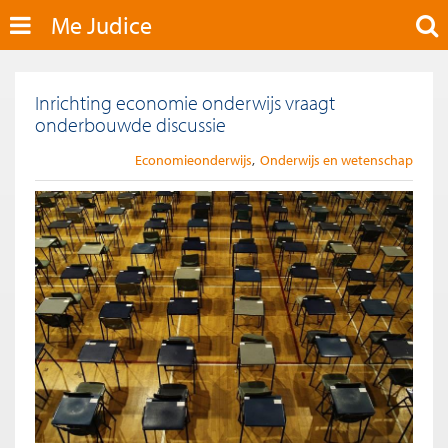
Me Judice
Inrichting economie onderwijs vraagt
onderbouwde discussie
Economieonderwijs
Onderwijs en wetenschap