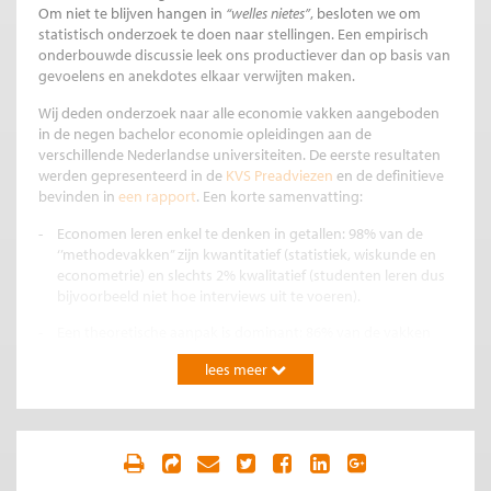
Om niet te blijven hangen in
“welles nietes”
, besloten we om
statistisch onderzoek te doen naar stellingen. Een empirisch
onderbouwde discussie leek ons productiever dan op basis van
gevoelens en anekdotes elkaar verwijten maken.
Wij deden onderzoek naar alle economie vakken aangeboden
in de negen bachelor economie opleidingen aan de
verschillende Nederlandse universiteiten. De eerste resultaten
werden gepresenteerd in de
KVS Preadviezen
en de definitieve
bevinden in
een rapport
. Een korte samenvatting:
Economen leren enkel te denken in getallen: 98% van de
‘’methodevakken’’ zijn kwantitatief (statistiek, wiskunde en
econometrie) en slechts 2% kwalitatief (studenten leren dus
bijvoorbeeld niet hoe interviews uit te voeren).
Een theoretische aanpak is dominant: 86% van de vakken
richt zich op modellen gebaseerd op aannames over
lees meer
rationaliteit, individuele nutsmaximalisatie, perfecte markten
met optimale evenwichten, markt- en overheidsfalen, en
efficiënte allocatie (ook wel neoklassieke economie
genoemd). Gedragseconomie, de hierna meest behandelde
aanpak, komt slechts in 4% aan bod.