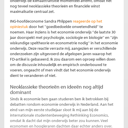
onderwijs de klimaattransitie momenteel afremt, omdat het
nog teveel neoklassieke theorieën en financiële winst
maximalisatie centraal zet.
ING-hoofdeconome Sandra Phlippen
reageerde op het
opiniestuk
door het ''goedbedoelde onwetendheid'' te
noemen. Haar inziens is het economie onderwijs ‘'de laatste 30
jaar doorspekt met psychologie, sociologie en biologie'' en ''zijn
wiskundige speltheorie en econometrie nodig'' in het economie
onderwijs. Deze reactie verraste mij, aangezien er verschillende
onderzoeken zijn uitgevoerd de afgelopen jaren waarop het
FD-artikel is gebaseerd. Ik zou daarom een oproep willen doen
om de discussie inhoudelijk en empirisch onderbouwd te
voeren, ongeacht of men vindt dat het economie onderwijs
dient te veranderen of niet.
Neoklassieke theorieën en ideeën nog altijd
dominant
Sinds ik economie ben gaan studeren ben ik betrokken bij
debatten rondom economie onderwijs in Nederland. Aan het
eind van mijn eerste studiejaar sloot ik mij aan bij de
internationale studentenbeweging Rethinking Economics,
omdat ik dacht dat mijn onderwijs beter zou kunnen. Veel
economen en hoogleraren dachten daar echter anders over.