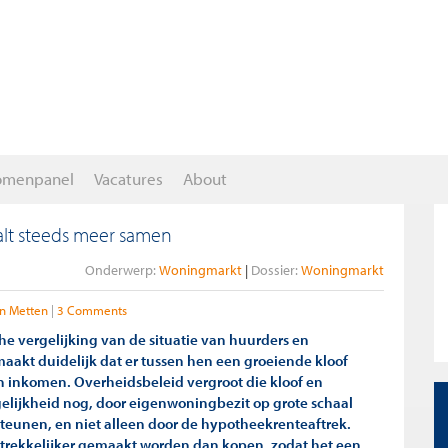
omenpanel
Vacatures
About
valt steeds meer samen
Onderwerp:
Woningmarkt
Dossier:
Woningmarkt
n Metten
3 Comments
e vergelijking van de situatie
van huurders en
aakt duidelijk dat er tussen hen een groeiende kloof
en inkomen. Overheidsbeleid vergroot die kloof en
lijkheid nog, door eigenwoningbezit op grote schaal
steunen, en niet alleen door de hypotheekrenteaftrek.
trekkelijker gemaakt worden dan kopen, zodat het een