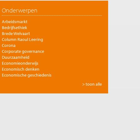
Onderwerpen
Arbeidsmarkt
Bedrijfsethiek
Brede Welvaart
Column Raoul Leering
Corona
Corporate governance
Duurzaamheid
Economieonderwijs
Economisch denken
Economische geschiedenis
Energie
> toon alle
Europese integratie
Filosofie en economie
Financiële markten
Gezondheidszorg
Globalisering
Inkomensongelijkheid
Innovatie
Internationale handel
Jubileumreeks Me Judice