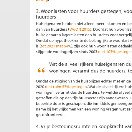
3. Woonlasten voor huurders gestegen, voo
huurders
Huiseigenaren hebben niet alleen meer inkomen en be
dan van huurders (
WoON 2015
). Doordat hun woonlast
huiseigenaren lagere lasten dan huurders voor vergeli
Omdat de hypotheekrente de belangrijkste woonlast va
is (
tot 2021 met 54
%), zijn ook hun woonlasten gedaald.
stijgende woningprijzen sinds 2003
met 103% gestege
Wat de al veel rijkere huiseigenaren du
woningen, verarmt dus de huurders, terw
Omdat de stijging van de huisprijzen echter met enige 
2020
met ruim 57% gestegen
. Wat de al veel rijkere h
woningen, verarmt dus de huurders, terwijl die al ve
getroffen die op de vrije huursector zijn aangewezen.
beperkte duur is geschapen, die inmiddels gemeengoed
name bij het vrijkomen van een woning vragen wat ze 
geconfronteerd.
4. Vrije bestedingsruimte en koopkracht va