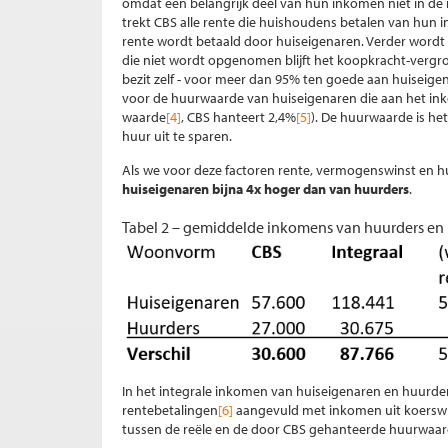
omdat een belangrijk deel van hun inkomen niet in de
trekt CBS alle rente die huishoudens betalen van hun i
rente wordt betaald door huiseigenaren. Verder wordt
die niet wordt opgenomen blijft het koopkracht-vergro
bezit zelf - voor meer dan 95% ten goede aan huiseig
voor de huurwaarde van huiseigenaren die aan het i
waarde
[4]
, CBS hanteert 2,4%
[5]
). De huurwaarde is he
huur uit te sparen.
Als we voor deze factoren rente, vermogenswinst en 
huiseigenaren bijna 4x hoger dan van huurders
.
Tabel 2 – gemiddelde inkomens van huurders en h
In het integrale inkomen van huiseigenaren en huurde
rentebetalingen
[6]
aangevuld met inkomen uit koerswins
tussen de reële en de door CBS gehanteerde huurwaa