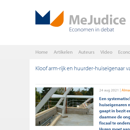
Home
Artikelen
Auteurs
Video
Econ
Kloof arm-rijk en huurder-huiseigenaar 
24 aug 2021
Alma
Een systematisch
huiseigenaren m
gaapt in bezit 
daarmee de onge
fiscaal te onder
Huren moet aan