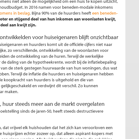
omens niet alleen de mogelijkheid om een huis te kopen uitzicht,
uishoudbudget. In 2016 namen voor beneden-modale inkomens
omens in beslag
. Bijna 90% van de huurders heeft
een beneden-
roter en stijgend deel van hun inkomen aan woonlasten kwijt,
deel aan kwijt zijn.
r ontwikkelden voor huiseigenaren blijft onzichtbaar
seigenaren en huurders komt uit de officiële cijfers niet naar
elijke, zo verschillende, ontwikkeling van de woonlasten voor
den de ontwikkeling van de huren. Terwijl de werkelijke
 de daling van de hypotheekrente, wordt bij de inflatiebepaling
r van de sterk gestegen huurwaarde van hun woningen, dus wat
ben. Terwijl de inflatie die huurders en huiseigenaren hebben
e koopkracht van huurders is uitgehold en die van
n gelijkgeschakeld en verdwijnt dit verschil. Zo kunnen
aar maken.
, huur steeds meer aan de markt overgelaten
lstelling sinds de jaren-50, heeft steeds destructievere
n, dat vrijwel elk huishouden dat het zich kan veroorloven een
de huisprijzen echter zozeer op, dat alleen aspirant-kopers met