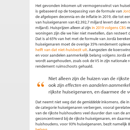
Het gevonden inkomen uit vermogenswinst van huiseigen
is gebaseerd op de toepassing van de formule van
Jord
de afgelopen decennia en de inflatie in 2019, die tot e
van huiseigenaren van €2.392,7 miljard levert dat een 
miljard). Huisprijzen alleen al zijn
in 2019 volgens CBS
me
woningen zijn die we hier niet meetellen, dan resteer
Dat is al 65% van het met de formule van Jordà bere
huiseigenaren moet de overige 35% rendement oplever
helft van dat niet-huisbezit uit
. Aangezien de koerswins
en voor aandelen aanmerkelijk belang volgens Jordà 
wordt aangehouden, zoals ook de VS in zijn nationale
rendement ruimschoots gehaald.
Niet alleen zijn de huizen van de rijks
ook zijn
effecten
en
aandelen aanmerkeli
rijkste huiseigenaren, en daarmee de 
Dat neemt niet weg dat de
gemiddelde
inkomens, die in
de categorie huiseigenaren verbergen, vooral gerelatee
van de rijkste huishoudens veel duurder dan van de ar
geconcentreerd bij de rijkste huiseigenaren, en daarm
huishoudens, voor 93% huiseigenaren, bezit namelijk 
belang
.