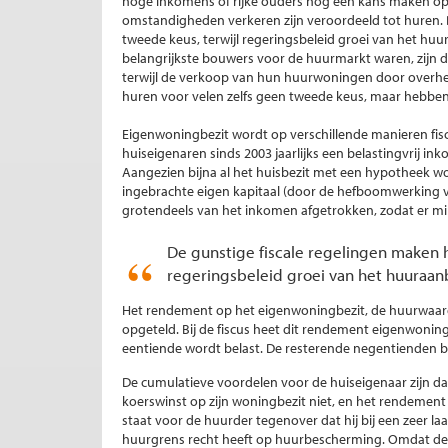
hoge inkomens of rijke ouders nog een kans maken op e
omstandigheden verkeren zijn veroordeeld tot huren. D
tweede keus, terwijl regeringsbeleid groei van het huu
belangrijkste bouwers voor de huurmarkt waren, zijn d
terwijl de verkoop van hun huurwoningen door overheid
huren voor velen zelfs geen tweede keus, maar hebben
Eigenwoningbezit wordt op verschillende manieren fis
huiseigenaren sinds 2003 jaarlijks een belastingvrij 
Aangezien bijna al het huisbezit met een hypotheek w
ingebrachte eigen kapitaal (door de hefboomwerking v
grotendeels van het inkomen afgetrokken, zodat er min
De gunstige fiscale regelingen maken h
regeringsbeleid groei van het huuraan
Het rendement op het eigenwoningbezit, de huurwaarde,
opgeteld. Bij de fiscus heet dit rendement eigenwoning
eentiende wordt belast. De resterende negentienden bl
De cumulatieve voordelen voor de huiseigenaar zijn da
koerswinst op zijn woningbezit niet, en het rendement o
staat voor de huurder tegenover dat hij bij een zeer la
huurgrens recht heeft op huurbescherming. Omdat de