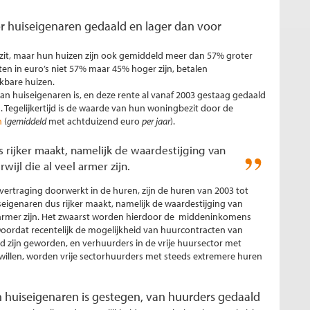
r huiseigenaren gedaald en lager dan voor
zit, maar hun huizen zijn ook gemiddeld meer dan 57% groter
en in euro’s niet 57% maar 45% hoger zijn, betalen
jkbare huizen.
n huiseigenaren is, en deze rente al vanaf 2003 gestaag gedaald
 Tegelijkertijd is de waarde van hun woningbezit door de
n
(
gemiddeld
met achtduizend euro
per jaar
).
s rijker maakt, namelijk de waardestijging van
ijl die al veel armer zijn.
vertraging doorwerkt in de huren, zijn de huren van 2003 tot
uiseigenaren dus rijker maakt, namelijk de waardestijging van
el armer zijn. Het zwaarst worden hierdoor de middeninkomens
 Doordat recentelijk de mogelijkheid van huurcontracten van
 zijn geworden, en verhuurders in de vrije huursector met
willen, worden vrije sectorhuurders met steeds extremere huren
n huiseigenaren is gestegen, van huurders gedaald