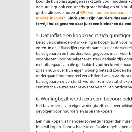
Door de huisprijsstijgingen raakt zelfs voor middenink
de huur legt ook een steeds groter beslag op hun h
geliberaliseerde huren al
45% van hun besteedbare ink
modaal inkomen
.
Sinds 2003 zijn huurders dus een g
terwijl huiseigenaren daar juist een kleiner en dalend 
5. Dat inflatie en koopkracht zich gunstige
De zo verschillende ontwikkeling in koopkracht voor hui
voren. In de inflatiecijfers wordt namelijk niet de werk
huiseigenaren en huurders weergegeven, maar voor bei
woonlasten voor huiseigenaren sterk gedaald zijn door
niet uitgegaan van die gedaalde hypotheekrente maa
zij aan huur over hun eigen woning betaald zouden heb
ondergaan fundamenteel verschillend was, waardoor d
huiseigenaren is versterkt, worden ze in de statistieke
statistische keuzes zeer relevante verschillen onzichtb
6. Woningbezit wordt extreem bevoordeeld
Het bevorderen van eigenwoningbezit, een overheidsdoe
gevolgen voor huurders en aspirant-kopers.
Een huis kopen is financieel zoveel gunstiger dan hure
huis wil kopen. Door schaarste en fiscale regels lopen 