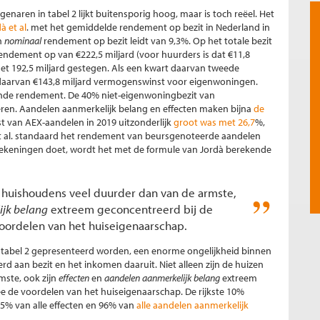
aren in tabel 2 lijkt buitensporig hoog, maar is toch reëel. Het
à et al
. met het gemiddelde rendement op bezit in Nederland in
en
nominaal
rendement op bezit leidt van 9,3%. Op het totale bezit
rendement op van €222,5 miljard (voor huurders is dat €11,8
t 192,5 miljard gestegen. Als een kwart daarvan tweede
t daarvan €143,8 miljard vermogenswinst voor eigenwoningen.
kende rendement. De 40% niet-eigenwoningbezit van
en. Aandelen aanmerkelijk belang en effecten maken bijna
de
t van AEX-aandelen in 2019 uitzonderlijk
groot was met 26,7
%,
et al. standaard het rendement van beursgenoteerde aandelen
 rekeningen doet, wordt het met de formule van Jordà berekende
te huishoudens veel duurder dan van de armste,
jk belang
extreem geconcentreerd bij de
voordelen van het huiseigenaarschap.
 tabel 2 gepresenteerd worden, een enorme ongelijkheid binnen
rd aan bezit en het inkomen daaruit. Niet alleen zijn de huizen
mste, ook zijn
effecten
en
aandelen aanmerkelijk belang
extreem
ee de voordelen van het huiseigenaarschap. De rijkste 10%
85% van alle effecten en 96% van
alle aandelen aanmerkelijk