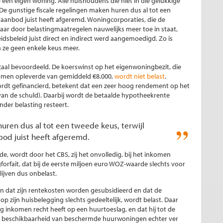
en eigen woning. Alle huishoudens die niet in die gelukkige
e gunstige fiscale regelingen maken huren dus al tot een
raanbod juist heeft afgeremd. Woningcorporaties, die de
aar door belastingmaatregelen nauwelijks meer toe in staat,
sbeleid juist direct en indirect werd aangemoedigd. Zo is
 ze geen enkele keus meer.
caal bevoordeeld. De koerswinst op het eigenwoningbezit, die
inkomen opleverde van gemiddeld €8.000,
wordt niet belast
.
ordt gefinancierd, betekent dat een zeer hoog rendement op het
an de schuld). Daarbij wordt de betaalde hypotheekrente
der belasting resteert.
uren dus al tot een tweede keus, terwijl
bod juist heeft afgeremd.
 wordt door het CBS, zij het onvolledig, bij het inkomen
forfait, dat bij de eerste miljoen euro WOZ-waarde slechts voor
ijven dus onbelast.
n dat zijn rentekosten worden gesubsidieerd en dat de
p zijn huisbelegging slechts gedeeltelijk, wordt belast. Daar
ag inkomen recht heeft op een huurtoeslag, en dat hij tot de
 beschikbaarheid van beschermde huurwoningen echter ver