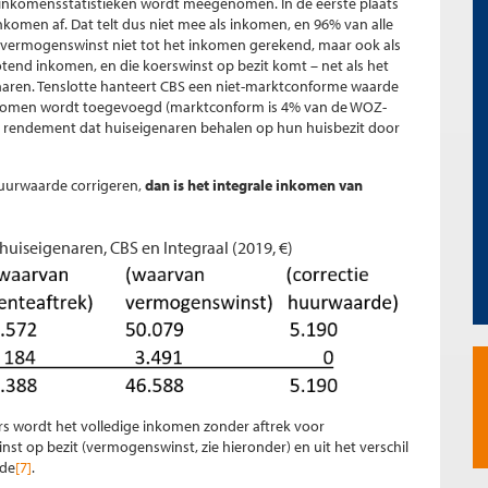
 inkomensstatistieken wordt meegenomen. In de eerste plaats
nkomen af. Dat telt dus niet mee als inkomen, en 96% van alle
 vermogenswinst niet tot het inkomen gerekend, maar ook als
tend inkomen, en die koerswinst op bezit komt – net als het
enaren. Tenslotte hanteert CBS een niet-marktconforme waarde
nkomen wordt toegevoegd (marktconform is 4% van de WOZ-
t rendement dat huiseigenaren behalen op hun huisbezit door
huurwaarde corrigeren,
dan is
het integrale inkomen van
uiseigenaren, CBS en Integraal (2019, €)
rs wordt het volledige inkomen zonder aftrek voor
t op bezit (vermogenswinst, zie hieronder) en uit het verschil
rde
[7]
.