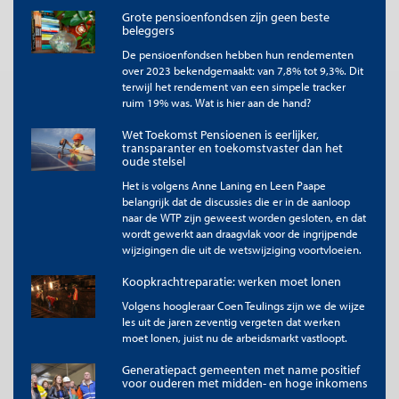
Dit inzicht relativeert de centrale plaats in de pensioendiscussie
Grote pensioenfondsen zijn geen beste
en de pensioenherziening van de (individuele) pensioenpot als
beleggers
een gegeven. Dat is het namelijk niet; althans leveren van een
De pensioenfondsen hebben hun rendementen
bijdrage aan het verbeteren van het verdienvermogen van
over 2023 bekendgemaakt: van 7,8% tot 9,3%. Dit
Nederland biedt de beste garantie op een gezonde
terwijl het rendement van een simpele tracker
pensioenpot.
ruim 19% was. Wat is hier aan de hand?
Te citeren als
Wet Toekomst Pensioenen is eerlijker,
Cees de Geest, “Laat gepensioneerden AOW-premie betalen over hun
transparanter en toekomstvaster dan het
oude stelsel
aanvullend pensioen”,
Me Judice
, 7 maart 2025.
Copyright
Het is volgens Anne Laning en Leen Paape
belangrijk dat de discussies die er in de aanloop
De titel en eerste zinnen van dit artikel mogen zonder toestemming
naar de WTP zijn geweest worden gesloten, en dat
worden overgenomen met de bronvermelding
Me Judice
en, indien
online, een link naar het artikel. Volledige overname is slechts beperkt
wordt gewerkt aan draagvlak voor de ingrijpende
toegestaan. Voor meer informatie, zie onze
copyright richtlijnen
.
wijzigingen die uit de wetswijziging voortvloeien.
Afbeelding
Koopkrachtreparatie: werken moet lonen
Afbeelding door 'FaceMe'
Volgens hoogleraar Coen Teulings zijn we de wijze
les uit de jaren zeventig vergeten dat werken
moet lonen, juist nu de arbeidsmarkt vastloopt.
Generatiepact gemeenten met name positief
voor ouderen met midden- en hoge inkomens