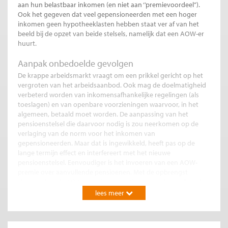
aan hun belastbaar inkomen (en niet aan ‘’premievoordeel’’).
Ook het gegeven dat veel gepensioneerden met een hoger
inkomen geen hypotheeklasten hebben staat ver af van het
beeld bij de opzet van beide stelsels, namelijk dat een AOW-er
huurt.
Aanpak onbedoelde gevolgen
De krappe arbeidsmarkt vraagt om een prikkel gericht op het
vergroten van het arbeidsaanbod. Ook mag de doelmatigheid
verbeterd worden van inkomensafhankelijke regelingen (als
toeslagen) en van openbare voorzieningen waarvoor, in het
algemeen, betaald moet worden. De aanpassing van het
pensioenstelsel die daarvoor nodig is zou neerkomen op de
verlaging van de norm voor het inkomen van
gepensioneerden. Maar dat is ingewikkeld, heeft pas op de
lange termijn effect en interfereert met het nieuwe
pensioenstelsel. Eenvoudiger is het invoeren van een AOW-
premie over aanvullende pensioenen. Met de opbrengst
daarvan kan de AOW-premie voor actieven worden verlaagd.
Het direct invoeren van de volledige premie zal een groot
lees meer
nadelig effect hebben voor gepensioneerden, dus stapsgewijs
invoeren ligt voor de hand. Een bijkomend voordeel van een
overgangsperiode is dat het kabinet die periode een krachtig