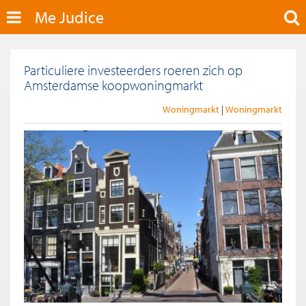
Me Judice
Particuliere investeerders roeren zich op
Amsterdamse koopwoningmarkt
Woningmarkt
Woningmarkt