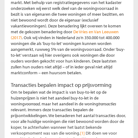
markt. Met behulp van registratiegegevens van het kadaster
onderzoeken wij eerst welk deel van de woningvoorraad in
bezit is van eigenaren die twee woningen of meer bezitten, en
niet bewoond wordt door de eigenaar (exclusief
vakantiewoningen). Deze benadering lijkt overeen te komen
met de gekozen benadering door
De Vries en Van Leeuwen
(2017)
. Ook wij vinden in Nederland zo’n 350.000 tot 400.000
woningen die als ‘buy-to-let’ woningen kunnen worden
aangemerkt, ruwweg 5% van de woningvoorraad. Onder ‘buy-
to-let’ verstaan wij hier overigens ook woningen die door
ouders worden gekocht voor hun kinderen. Deze laatsten
zullen hun ouders niet altijd – of in ieder geval niet altijd
marktconform – een huursom betalen.
Transacties bepalen impact op prijsvorming
Om te bepalen wat de impact is van buy-to-let op de
huizenprijzen is niet het aandeel buy-to-let in de
woning
voorraad
, maar het aandeel in de woning
transacties
relevant. Immers deze transacties bepalen de
prijsontwikkelingen. We benaderen het aantal transacties door,
voor alle huidige woningen die niet bewoond worden door de
koper, te achterhalen wanneer het laatst bekende
verkoopmoment was van die woning.
[1]
Dit doen we voor