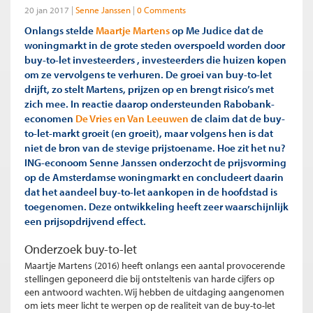
20 jan 2017
Senne Janssen
0 Comments
Onlangs stelde
Maartje Martens
op Me Judice dat de
woningmarkt in de grote steden overspoeld worden door
buy-to-let investeerders , investeerders die huizen kopen
om ze vervolgens te verhuren. De groei van buy-to-let
drijft, zo stelt Martens, prijzen op en brengt risico’s met
zich mee. In reactie daarop ondersteunden Rabobank-
economen
De Vries en Van Leeuwen
de claim dat de buy-
to-let-markt groeit (en groeit), maar volgens hen is dat
niet de bron van de stevige prijstoename. Hoe zit het nu?
ING-econoom Senne Janssen onderzocht de prijsvorming
op de Amsterdamse woningmarkt en concludeert daarin
dat het aandeel buy-to-let aankopen in de hoofdstad is
toegenomen. Deze ontwikkeling heeft zeer waarschijnlijk
een prijsopdrijvend effect.
Onderzoek buy-to-let
Maartje Martens (2016) heeft onlangs een aantal provocerende
stellingen geponeerd die bij ontsteltenis van harde cijfers op
een antwoord wachten. Wij hebben de uitdaging aangenomen
om iets meer licht te werpen op de realiteit van de buy-to-let