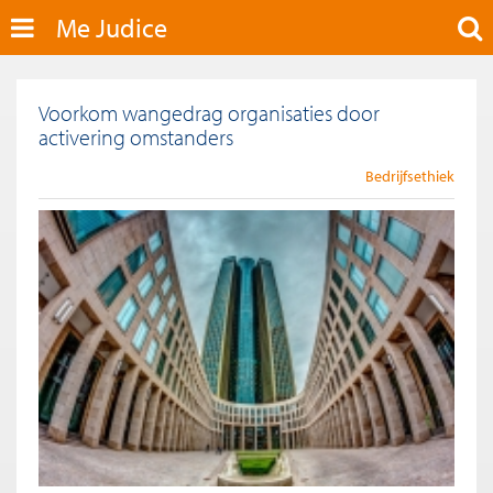
Me Judice
Voorkom wangedrag organisaties door
activering omstanders
Bedrijfsethiek