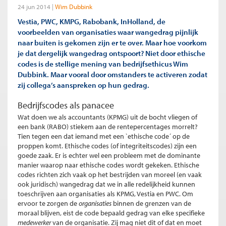
24 jun 2014
Wim Dubbink
Vestia, PWC, KMPG, Rabobank, InHolland, de
voorbeelden van organisaties waar wangedrag pijnlijk
naar buiten is gekomen zijn er te over. Maar hoe voorkom
je dat dergelijk wangedrag ontspoort? Niet door ethische
codes is de stellige mening van bedrijfsethicus Wim
Dubbink. Maar vooral door omstanders te activeren zodat
zij collega’s aanspreken op hun gedrag.
Bedrijfscodes als panacee
Wat doen we als accountants (KPMG) uit de bocht vliegen of
een bank (RABO) stiekem aan de rentepercentages morrelt?
Tien tegen een dat iemand met een `ethische code´ op de
proppen komt. Ethische codes (of integriteitscodes) zijn een
goede zaak. Er is echter wel een probleem met de dominante
manier waarop naar ethische codes wordt gekeken. Ethische
codes richten zich vaak op het bestrijden van moreel (en vaak
ook juridisch) wangedrag dat we in alle redelijkheid kunnen
toeschrijven aan organisaties als KPMG, Vestia en PWC. Om
ervoor te zorgen de
organisaties
binnen de grenzen van de
moraal blijven, eist de code bepaald gedrag van elke specifieke
medewerker
van de organisatie. Zij mag niet dit of dat en moet