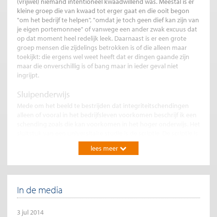
(vrijwel) niemand intentioneel kwaadwillend was. Meestal is er
kleine groep die van kwaad tot erger gaat en die ooit begon
"om het bedrijf te helpen", "omdat je toch geen dief kan zijn van
je eigen portemonnee" of vanwege een ander zwak excuus dat
op dat moment heel redelijk leek. Daarnaast is er een grote
groep mensen die zijdelings betrokken is of die alleen maar
toekijkt: die ergens wel weet heeft dat er dingen gaande zijn
maar die onverschillig is of bang maar in ieder geval niet
ingrijpt.
Sluipenderwijs
Mede om het beeld te bestrijden dat integriteitschendingen
alleen of vooral in het bedrijfsleven voorkomen beschrijf ik een
schending zoals die kan voorkomen in het hoger onderwijs. Het
sluitstuk van een universitaire studie is de scriptie. De scriptie is
een gewichtig onderdeel van de studie. Daarom is er meestal
lees meer
een begeleider en een "tweede lezer" aan het eind. Het
probleem van scripties is dat het een aparte vaardigheid is die
studenten pas echt goed leren als ze een scriptie schrijven. Als
gevolg daarvan komt het wel eens voor dat een tweede lezer
In de media
de scriptie "kantje boord" vindt- of net niet goed genoeg. Is er
verder niks speciaal aan de hand, dan is er meestal nog geen
probleem. De student gaat nog een tijdje aan het werk en het
3 jul 2014
lukt haar een mooie voldoende te halen. Maar soms lukt het