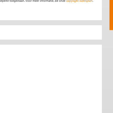
s beperkt toegestaan. Voor meer informatie, zie onze
copyright richtlijnen
.