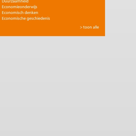
Duurzaamheid
Economieonderwijs
Economisch denken
Economische geschiedenis
Energie
> toon alle
Europese integratie
Filosofie en economie
Financiële markten
Gezondheidszorg
Globalisering
Inkomensongelijkheid
Innovatie
Internationale handel
Jubileumreeks Me Judice
Kunst en cultuur
Landbouw
Macro-economische politiek
Management en organisatie
Marktwerking
Migratie en integratie
Milieu
Monetair beleid
Onderwijs en wetenschap
Ontwikkelingseconomie