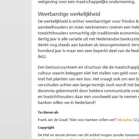
wetgeving voor een maatschappelijke onderneming.
Weerbarstige werkelijkheid
De werkelijkheid is echter weerbarstiger voor Triodos B
aandeelhouders en meer werknemers creëren een hele
toezichthouders onmachtig zijn traditionele economisch
dertig jaar is alle variatie uit net Nederlandse banksy
denkt nog steeds aan banken als beursgenoteerd, terwijl 
honderd jaar is maar een zeer beperkt deel van de Ne
ING).
Een bestuurssysteem en structuur die de maatschappij 
cultuur waarin beleggen niet het stallen van geld voor
met het planten van een bos. Het vraagt ook om een b
verschuilen achter een lange termijn (ooit wordt het bet
decennia gekenmerkt door heldere communicatie over m
en toezichthouders daar een voorbeeld aan te nemen e
banken willen we in Nederland?
Te citeren als
Frank Jan de Graaf, “Wat voor banken willen we?”,
Me Judice
, 12 
Copyright
De titel en eerste zinnen van dit artikel mogen zonder toe