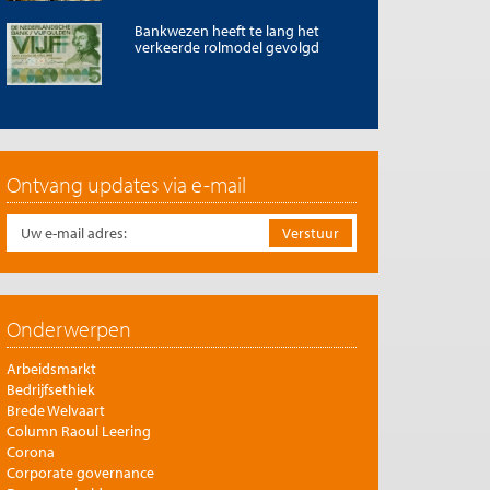
Bankwezen heeft te lang het
verkeerde rolmodel gevolgd
Ontvang updates via e-mail
Onderwerpen
Arbeidsmarkt
Bedrijfsethiek
Brede Welvaart
Column Raoul Leering
Corona
Corporate governance