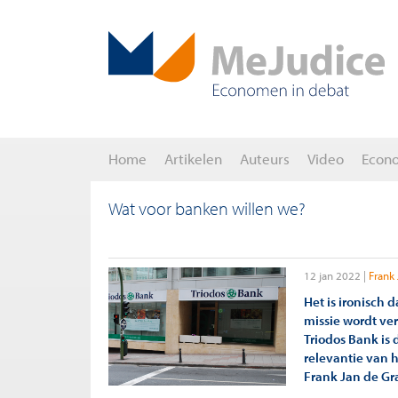
Home
Artikelen
Auteurs
Video
Econ
Wat voor banken willen we?
12 jan 2022
Frank 
Het is ironisch 
missie wordt ve
Triodos Bank is
relevantie van 
Frank Jan de Gr