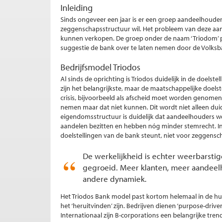
Inleiding
Sinds ongeveer een jaar is er een groep aandeelhoude
zeggenschapsstructuur wil. Het probleem van deze aand
kunnen verkopen. De groep onder de naam ‘Triodom’ plei
suggestie de bank over te laten nemen door de Volksb
Bedrijfsmodel Triodos
Al sinds de oprichting is Triodos duidelijk in de doels
zijn het belangrijkste, maar de maatschappelijke doelst
crisis, bijvoorbeeld als afscheid moet worden genomen
nemen maar dat niet kunnen. Dit wordt niet alleen dui
eigendomsstructuur is duidelijk dat aandeelhouders w
aandelen bezitten en hebben nóg minder stemrecht. In
doelstellingen van de bank steunt, niet voor zeggensc
De werkelijkheid is echter weerbarstige
gegroeid. Meer klanten, meer aandee
andere dynamiek.
Het Triodos Bank model past kortom helemaal in de hui
het ‘heruitvinden’ zijn. Bedrijven dienen ‘purpose-driven’
Internationaal zijn B-corporations een belangrijke tre