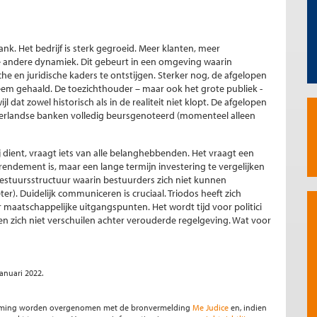
ank. Het bedrijf is sterk gegroeid. Meer klanten, meer
 andere dynamiek. Dit gebeurt in een omgeving waarin
e en juridische kaders te ontstijgen. Sterker nog, de afgelopen
steem gehaald. De toezichthouder – maar ook het grote publiek -
dat zowel historisch als in de realiteit niet klopt. De afgelopen
derlandse banken volledig beursgenoteerd (momenteel alleen
dient, vraagt iets van alle belanghebbenden. Het vraagt een
 rendement is, maar een lange termijn investering te vergelijken
estuursstructuur waarin bestuurders zich niet kunnen
er). Duidelijk communiceren is cruciaal. Triodos heeft zich
aatschappelijke uitgangspunten. Het wordt tijd voor politici
n zich niet verschuilen achter verouderde regelgeving. Wat voor
januari 2022.
stemming worden overgenomen met de bronvermelding
Me Judice
en, indien