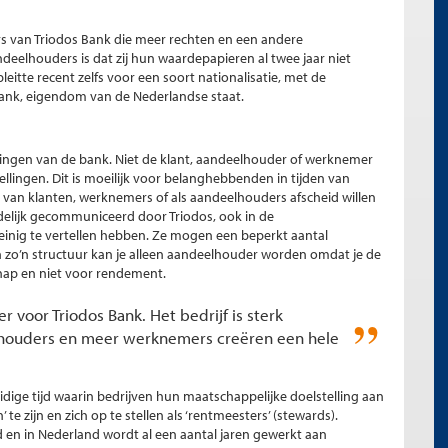
rs van Triodos Bank die meer rechten en een andere
eelhouders is dat zij hun waardepapieren al twee jaar niet
tte recent zelfs voor een soort nationalisatie, met de
ank, eigendom van de Nederlandse staat.
tellingen van de bank. Niet de klant, aandeelhouder of werknemer
ellingen. Dit is moeilijk voor belanghebbenden in tijden van
 van klanten, werknemers of als aandeelhouders afscheid willen
delijk gecommuniceerd door Triodos, ook in de
einig te vertellen hebben. Ze mogen een beperkt aantal
 zo’n structuur kan je alleen aandeelhouder worden omdat je de
hap en niet voor rendement.
r voor Triodos Bank. Het bedrijf is sterk
lhouders en meer werknemers creëren een hele
dige tijd waarin bedrijven hun maatschappelijke doelstelling aan
 te zijn en zich op te stellen als ‘rentmeesters’ (stewards).
nd en in Nederland wordt al een aantal jaren gewerkt aan