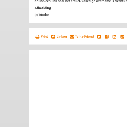
online, een link naar het artikel. Volledige overname is slecht
Afbeelding
(c) Triodos
Print
Linken
Tell-a-Friend