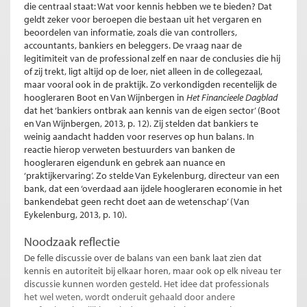
die centraal staat: Wat voor kennis hebben we te bieden? Dat
geldt zeker voor beroepen die bestaan uit het vergaren en
beoordelen van informatie, zoals die van controllers,
accountants, bankiers en beleggers. De vraag naar de
legitimiteit van de professional zelf en naar de conclusies die hij
of zij trekt, ligt altijd op de loer, niet alleen in de collegezaal,
maar vooral ook in de praktijk. Zo verkondigden recentelijk de
hoogleraren Boot en Van Wijnbergen in
Het Financieele Dagblad
dat het ‘bankiers ontbrak aan kennis van de eigen sector’ (Boot
en Van Wijnbergen, 2013, p. 12). Zij stelden dat bankiers te
weinig aandacht hadden voor reserves op hun balans. In
reactie hierop verweten bestuurders van banken de
hoogleraren eigendunk en gebrek aan nuance en
‘praktijkervaring’. Zo stelde Van Eykelenburg, directeur van een
bank, dat een ‘overdaad aan ijdele hoogleraren economie in het
bankendebat geen recht doet aan de wetenschap’ (Van
Eykelenburg, 2013, p. 10).
Noodzaak reflectie
De felle discussie over de balans van een bank laat zien dat
kennis en autoriteit bij elkaar horen, maar ook op elk niveau ter
discussie kunnen worden gesteld. Het idee dat professionals
het wel weten, wordt onderuit gehaald door andere