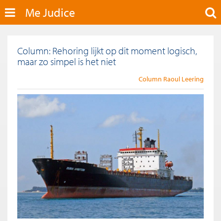
Me Judice
Column: Rehoring lijkt op dit moment logisch,
maar zo simpel is het niet
Column Raoul Leering