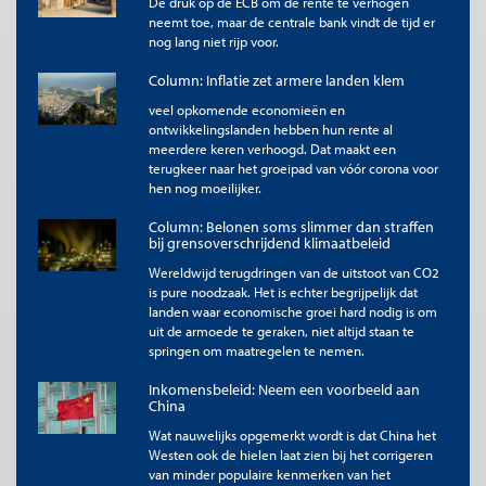
De druk op de ECB om de rente te verhogen
neemt toe, maar de centrale bank vindt de tijd er
nog lang niet rijp voor.
Column: Inflatie zet armere landen klem
veel opkomende economieën en
ontwikkelingslanden hebben hun rente al
meerdere keren verhoogd. Dat maakt een
terugkeer naar het groeipad van vóór corona voor
hen nog moeilijker.
Column: Belonen soms slimmer dan straffen
bij grensoverschrijdend klimaatbeleid
Wereldwijd terugdringen van de uitstoot van CO2
is pure noodzaak. Het is echter begrijpelijk dat
landen waar economische groei hard nodig is om
uit de armoede te geraken, niet altijd staan te
springen om maatregelen te nemen.
Inkomensbeleid: Neem een voorbeeld aan
China
Wat nauwelijks opgemerkt wordt is dat China het
Westen ook de hielen laat zien bij het corrigeren
van minder populaire kenmerken van het