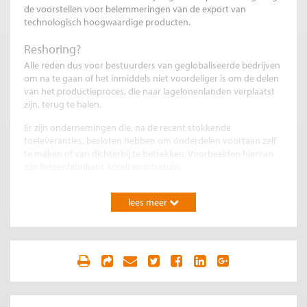
de voorstellen voor belemmeringen van de export van
technologisch hoogwaardige producten.
Reshoring?
Alle reden dus voor bestuurders van geglobaliseerde bedrijven
om na te gaan of het inmiddels niet voordeliger is om de delen
van het productieproces, die naar lagelonenlanden verplaatst
zijn, terug te halen.
Er zijn ondernemingen die, na de recent stokkende
toeleveranties, besloten hebben om onderdelen voortaan zelf
te maken of van dichterbij te betrekken. Voorbeelden hiervan
zijn fietsenfabrikant Accell en Intratuin.
Maar sectoren als de textiel, automotive en electronica, waarin
lees meer
offshoring omvangrijk is en vaak tientallen of soms zelfs
honderden bedrijven betrokken zijn bij het maken van een
product, zie ik nog niet zo snel terugkeren op hun schreden.
Hun businessmodel steunt nog te veel op goedkope
buitenlandse arbeid (textiel, automotive) of is nog te afhankelijk
van gespecialiseerde techbedrijven in Azië (elektronica).
De omvang van reshoring is tot op heden beperkt. Onderzoek
van Dachs et. al., gepubliceerd aan de vooravond van de