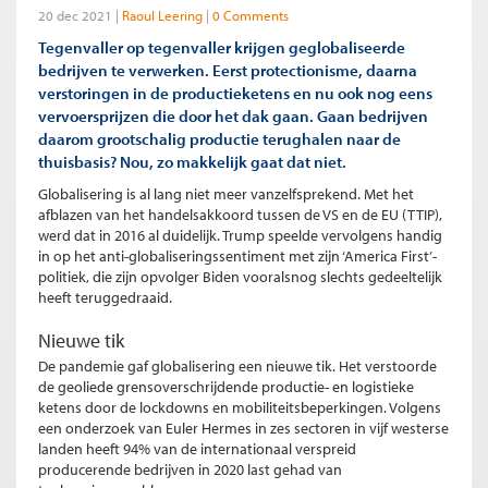
20 dec 2021
Raoul Leering
0 Comments
Tegenvaller op tegenvaller krijgen geglobaliseerde
bedrijven te verwerken. Eerst protectionisme, daarna
verstoringen in de productieketens en nu ook nog eens
vervoersprijzen die door het dak gaan. Gaan bedrijven
daarom grootschalig productie terughalen naar de
thuisbasis? Nou, zo makkelijk gaat dat niet.
Globalisering is al lang niet meer vanzelfsprekend. Met het
afblazen van het handelsakkoord tussen de VS en de EU (TTIP),
werd dat in 2016 al duidelijk. Trump speelde vervolgens handig
in op het anti-globaliseringssentiment met zijn ‘America First’-
politiek, die zijn opvolger Biden vooralsnog slechts gedeeltelijk
heeft teruggedraaid.
Nieuwe tik
De pandemie gaf globalisering een nieuwe tik. Het verstoorde
de geoliede grensoverschrijdende productie- en logistieke
ketens door de lockdowns en mobiliteitsbeperkingen. Volgens
een onderzoek van Euler Hermes in zes sectoren in vijf westerse
landen heeft 94% van de internationaal verspreid
producerende bedrijven in 2020 last gehad van