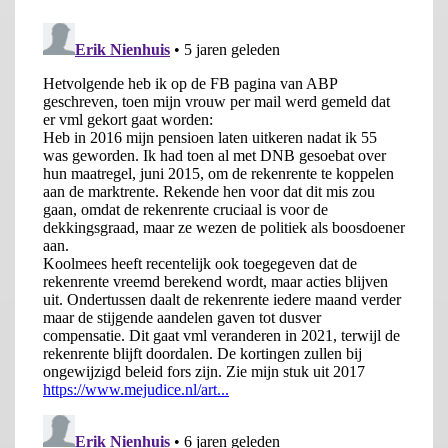
hoogstwaarschijnlijk jarenlang dalen, en procentueel zelfs vrij
fors. Zie figuur 1 voor het te verwachten verloop van de
rekenrente, gedefinieerd als 120-maands gemiddelde van de
lange rente, als benadering voor de rekenrente zoals die nu
geldt en zou gaan gelden in de nabije toekomst, met een
optimistische veronderstelling dat de komende jaren een rente
van 1,5% geldt.. Als we veronderstellen dat de rente zoals die
vandaag geldt van 0,85% de richtsnoer is voor de rekenrente
dan ziet alles er uiteraard navenant slechter uit.
Zolang DNB en de Nederlandse regering blijven vasthouden
aan de huidige definitie, blijven er donkere wolken boven de
pensioensector hangen, via de opwaartse druk op de
verplichtingen. Bovenop nieuwe tegenvallers aan de
verplichtingenzijde, zijn de vooruitzichten voor de activazijde
ook nog eens aanmerkelijk minder rooskleurig dan in 2016. De
obligatiemarkt en de ECB zijn gestuit op natuurlijke grenzen, de
aandelenmarkt is volgens onder andere de Federal Reserve aan
de prijs, en de huizenmarkt is onder andere volgens DNB
president Knot vooral kunstmatig opgestuwd door de lage
rente.
Vooruitzichten in 2017
Tenzij de activazijde van de balans van pensioenfondsen