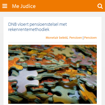
Me Judice
DNB vloert pensioenstelsel met
rekenrentemethodiek
Monetair beleid
Pensioen
Pensioen