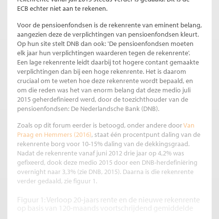
ECB echter niet aan te rekenen.
Voor de pensioenfondsen is de rekenrente van eminent belang,
aangezien deze de verplichtingen van pensioenfondsen kleurt.
Op hun site stelt DNB dan ook: 'De pensioenfondsen moeten
elk jaar hun verplichtingen waarderen tegen de rekenrente'.
Een lage rekenrente leidt daarbij tot hogere contant gemaakte
verplichtingen dan bij een hoge rekenrente. Het is daarom
cruciaal om te weten hoe deze rekenrente wordt bepaald, en
om die reden was het van enorm belang dat deze medio juli
2015 geherdefinieerd werd, door de toezichthouder van de
pensioenfondsen: De Nederlandsche Bank (DNB).
Zoals op dit forum eerder is betoogd, onder andere door
Van
Praag en Hemmers (2016)
, staat één procentpunt daling van de
rekenrente borg voor 10-15% daling van de dekkingsgraad.
Nadat de rekenrente vanaf juni 2012 drie jaar op 4,2% was
gefixeerd, dook deze medio 2015 door een DNB-herdefiniëring
overnight naar 3,3% (zie DNB, 2015). Daarna is die rekenrente
verder gedaald, zie figuur 1.
Figuur 1: Verloop 20-jaars rente en de nieuwe rekenrente
op basis van 120-maands voortschrijdend gemiddelde