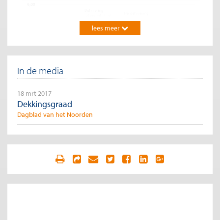
lees meer
In de media
18 mrt 2017
Dekkingsgraad
Dagblad van het Noorden
Aangezien hun balans dus zeer gevoelig is voor die rekenrente
sloegen verschillende pensioenkenners alarm over de
plotsklaps veranderde methodiek. Tevens volgde een golf van
waarschuwingen over pensioenkortingen en/of -
premieverhogingen.
In april 2016 liet de Europese pensioentoezichthouder
EIOPA
liet