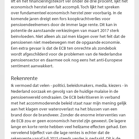
lift en het financieringstekort ver onder de drie procent, lijkt het
economisch herstel een fait accompli. Toch lijkt het spreken
over fundamenteel economisch herstel zeer voorbarig. In de
komende jaren dreigt een fors koopkrachtverlies voor
pensioendeelnemers door de immer lage rente. Dit kan in
potentie de aanstaande verkiezingen van maart 2017 sterk
beïnvloeden. Niet alleen als zal men klagen over het feit dat de
pensioenen niet meebewegen met de opgaande economie.
Een extra gevaar is dat de ECB ten onrechte als zondebok
wordt afgeschilderd voor de problemen van de Nederlandse
pensioensector en daarmee ook nog eens het anti-Europese
sentiment aanwakkert.
Rekenrente
Ik vermoed dat velen - politici, beleidsmakers, media, kiezers - in
Nederland oorzaak en gevolg van de huidige malaise in de
pensioenwereld omdraaien. De ECB bekritiseren in verband
met het accommoderende beleid staat naar mijn mening gelijk
aan het klagen over wateroverlast na het blussen van een
brand door de brandweer. Zonder de enorme interventies van
de ECB zou er geen economisch herstel zijn geweest. De lagere
lange en korte rente hebben veel heilzame effecten gehad. Een
vervelend bijeffect van die lage rentes is echter dat de
rekenrente vanaf juli 2015 steeds verder is gedaald. Dit is de