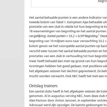
Het aantal behaalde punten is een andere indicator van
tweede kolom van Tabel 1. Kampioen Ajax behaalde uit
prestatie van een club in relatie tot hun begroting te 
18 waarnemingen van begroting en het aantal punten.
1
vergelijking:
Aantal punten
= 33,2 + 0,59*
Begroting
.
Deze
begroting van 10 miljoen euro naar verwachting 33,2 
kolom geven we het voorspelde aantal punten op basis 
verschil weer tussen het aantal behaalde punten en he
prestaties van een club in verhouding tot hun begroti
meer heeft behaald dan men op grond van hun begro
Groningen hebben het goed gedaan, met positieve sal
het afgelopen seizoen het slechtst gepresteerd. Ze b
mocht worden verwacht. Ook NEC heeft het met een ne
Ontslag trainers
Een aantal clubs heeft in het afgelopen seizoen de trai
genomen. Al in augustus verving NEC, toen deze club 
Alex Pastoor door Anton Janssen. In september ontsloe
Advocaat werd zijn opvolger. De laatste gedwongen tra