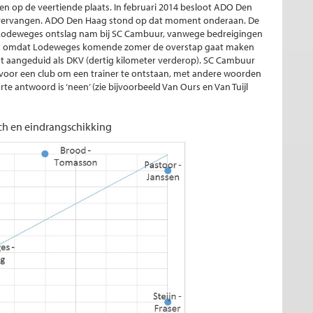
n op de veertiende plaats. In februari 2014 besloot ADO Den
te vervangen. ADO Den Haag stond op dat moment onderaan. De
ght Lodeweges ontslag nam bij SC Cambuur, vanwege bedreigingen
boos omdat Lodeweges komende zomer de overstap gaat maken
st aangeduid als DKV (dertig kilometer verderop). SC Cambuur
 voor een club om een trainer te ontstaan, met andere woorden
te antwoord is ‘neen’ (zie bijvoorbeeld Van Ours en Van Tuijl
ach en eindrangschikking