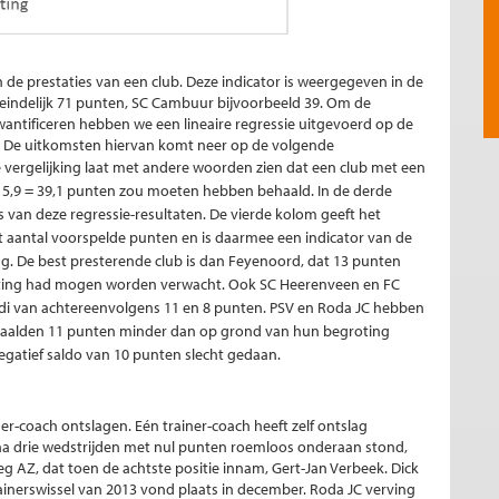
 de prestaties van een club. Deze indicator is weergegeven in de
eindelijk 71 punten, SC Cambuur bijvoorbeeld 39. Om de
kwantificeren hebben we een lineaire regressie uitgevoerd op de
 De uitkomsten hiervan komt neer op de volgende
 vergelijking laat met andere woorden zien dat een club met een
+ 5,9 = 39,1 punten zou moeten hebben behaald. In de derde
van deze regressie-resultaten. De vierde kolom geeft het
t aantal voorspelde punten en is daarmee een indicator van de
ng. De best presterende club is dan Feyenoord, dat 13 punten
ting had mogen worden verwacht. Ook SC Heerenveen en FC
di van achtereenvolgens 11 en 8 punten. PSV en Roda JC hebben
ehaalden 11 punten minder dan op grond van hun begroting
gatief saldo van 10 punten slecht gedaan.
ner-coach ontslagen. Eén trainer-coach heeft zelf ontslag
na drie wedstrijden met nul punten roemloos onderaan stond,
g AZ, dat toen de achtste positie innam, Gert-Jan Verbeek. Dick
inerswissel van 2013 vond plaats in december. Roda JC verving