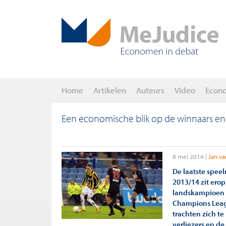
Home
Artikelen
Auteurs
Video
Econ
Een economische blik op de winnaars en v
8 mei 2014
Jan va
De laatste speel
2013/14 zit erop
landskampioen e
Champions Leagu
trachten zich te
verliezers en de