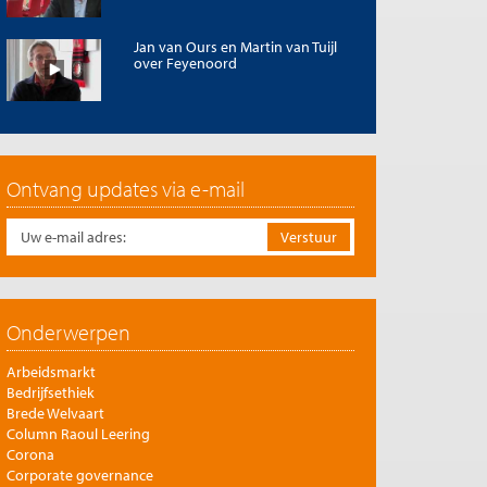
Jan van Ours en Martin van Tuijl
over Feyenoord
Ontvang updates via e-mail
Onderwerpen
Arbeidsmarkt
Bedrijfsethiek
Brede Welvaart
Column Raoul Leering
Corona
Corporate governance