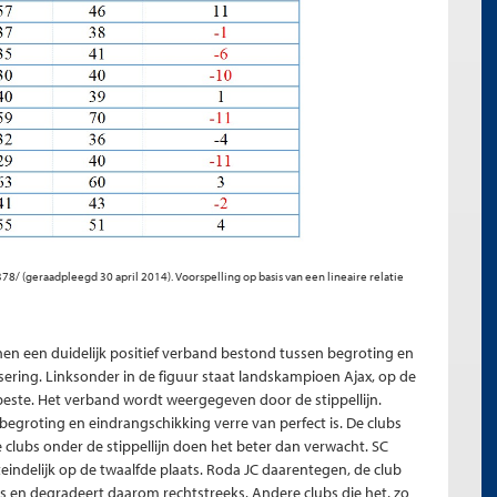
378/
(geraadpleegd 30 april 2014). Voorspelling op basis van een lineaire relatie
enen een duidelijk positief verband bestond tussen begroting en
sering. Linksonder in de figuur staat landskampioen Ajax, op de
beste. Het verband wordt weergegeven door de stippellijn.
 begroting en eindrangschikking verre van perfect is. De clubs
e clubs onder de stippellijn doen het beter dan verwacht. SC
teindelijk op de twaalfde plaats. Roda JC daarentegen, de club
ts en degradeert daarom rechtstreeks. Andere clubs die het, zo