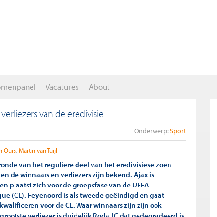
omenpanel
Vacatures
About
erliezers van de eredivisie
Onderwerp:
Sport
n Ours
Martin van Tuijl
ronde van het reguliere deel van het eredivisieseizoen
 en de winnaars en verliezers zijn bekend. Ajax is
n plaatst zich voor de groepsfase van de UEFA
e (CL). Feyenoord is als tweede geëindigd en gaat
 kwalificeren voor de CL. Waar winnaars zijn zijn ook
 grootste verliezer is duidelijk Roda JC dat gedegradeerd is