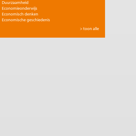
Duurzaamheid
Economieonderwijs
Economisch denken
Economische geschiedenis
Energie
> toon alle
Europese integratie
Filosofie en economie
Financiële markten
Gezondheidszorg
Globalisering
Inkomensongelijkheid
Innovatie
Internationale handel
Jubileumreeks Me Judice
Kunst en cultuur
Landbouw
Macro-economische politiek
Management en organisatie
Marktwerking
Migratie en integratie
Milieu
Monetair beleid
Onderwijs en wetenschap
Ontwikkelingseconomie