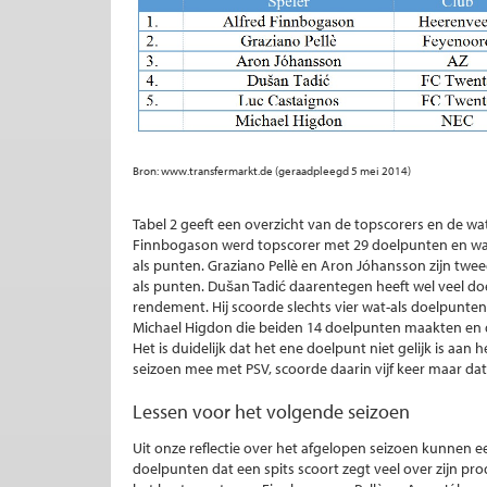
Bron: www.transfermarkt.de (geraadpleegd 5 mei 2014)
Tabel 2 geeft een overzicht van de topscorers en de w
Finnbogason werd topscorer met 29 doelpunten en was 
als punten. Graziano Pellè en Aron Jóhansson zijn twee
als punten. Dušan Tadić daarentegen heeft wel veel d
rendement. Hij scoorde slechts vier wat-als doelpunten.
Michael Higdon die beiden 14 doelpunten maakten en 
Het is duidelijk dat het ene doelpunt niet gelijk is aan
seizoen mee met PSV, scoorde daarin vijf keer maar dat 
Lessen voor het volgende seizoen
Uit onze reflectie over het afgelopen seizoen kunnen 
doelpunten dat een spits scoort zegt veel over zijn produ