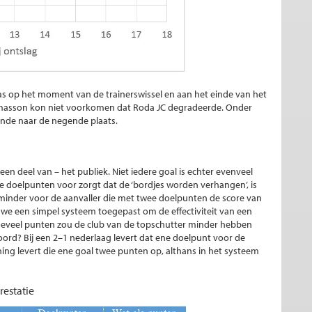
was op het moment van de trainerswissel en aan het einde van het
 Tomasson kon niet voorkomen dat Roda JC degradeerde. Onder
nde naar de negende plaats.
en deel van – het publiek. Niet iedere goal is echter evenveel
wee doelpunten voor zorgt dat de ‘bordjes worden verhangen’, is
 minder voor de aanvaller die met twee doelpunten de score van
en we een simpel systeem toegepast om de effectiviteit van een
 Hoeveel punten zou de club van de topschutter minder hebben
oord? Bij een 2–1 nederlaag levert dat ene doelpunt voor de
ing levert die ene goal twee punten op, althans in het systeem
restatie