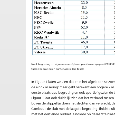
Noot: begroting in miljoenen euro’s; bron: plazilla.com/page/4295058
tussen begroting en puntenaantal (zie tekst).
In Figuur 1 laten we zien dat er in het afgelopen seizo
de eindklassering: meer geld betekent een hogere klas
eerste plaats qua begroting en ook sportief gezien de 
Figuur 1 laat ook duidelijk zien dat het verband tussen
boven de stippellijn doen het slechter dan verwacht, d
Cambuur, de club met de laagste begroting, finishte ui
met het dertiende budget, eindigde op de laatste plaa