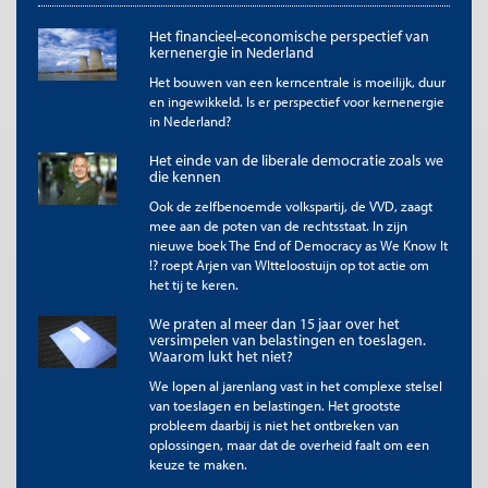
waterbedeffect in de hand: complexiteit daalt dan voor de ene
Het financieel-economische perspectief van
groep betrokkenen, maar stijgt ongemerkt voor een andere
kernenergie in Nederland
groep. Voor beslissers is het verleidelijk om de focus volledig op
complexiteit voor belastingbetalers te leggen, omdat daar
Het bouwen van een kerncentrale is moeilijk, duur
momenteel de grootste (politieke) opdracht ligt. Maar als een
en ingewikkeld. Is er perspectief voor kernenergie
vereenvoudiging voor de belastingbetaler leidt tot
in Nederland?
onuitvoerbaarheid voor de uitvoerder, is de belastingbetaler
Het einde van de liberale democratie zoals we
hier niet mee geholpen. Met een complete definitie kan er een
die kennen
goede afweging gemaakt worden tussen de belangen van de
verschillende betrokkenen en wordt het probleem niet slechts
Ook de zelfbenoemde volkspartij, de VVD, zaagt
verschoven.
mee aan de poten van de rechtsstaat. In zijn
nieuwe boek The End of Democracy as We Know It
Omdat een volledige en algemeen geaccepteerde definitie van
!? roept Arjen van WItteloostuijn op tot actie om
complexiteit ontbreekt, slaan de meeste (ambtelijke) stukken
het tij te keren.
over het verminderen van complexiteit dit onderdeel nu over.
Er is daarnaast geen algemeen geaccepteerde
We praten al meer dan 15 jaar over het
versimpelen van belastingen en toeslagen.
(wetenschappelijke) definitie van complexiteit waar de
Waarom lukt het niet?
ambtenarij op kan bouwen. De
pogingen
die wel gedaan zijn,
hebben niet tot een standaard geleid. Er is wel
We lopen al jarenlang vast in het complexe stelsel
wetenschappelijke literatuur die zich bezighoudt met complexe
van toeslagen en belastingen. Het grootste
probleem daarbij is niet het ontbreken van
systemen en die ook definieert, maar deze is vooral gericht op
oplossingen, maar dat de overheid faalt om een
de interactie tussen verschillende componenten en daaruit
keuze te maken.
voortvloeiende fenomenen. Dit is een meer technische