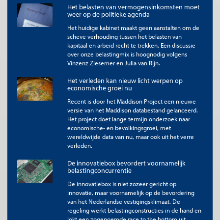
benadering van complexiteit, terwijl het ons gaat om
ervaren
Het belasten van vermogensinkomsten moet
complexiteit.
weer op de politieke agenda
Het huidige kabinet maakt geen aanstalten om de
Voor beslissers is het verleidelijk om de
scheve verhouding tussen het belasten van
focus volledig op complexiteit voor
kapitaal en arbeid recht te trekken. Een discussie
belastingbetalers te leggen, omdat daar
over onze belastingmix is hoognodig volgens
momenteel de grootste (politieke)
Vinzenz Ziesemer en Julia van Rijn.
opdracht ligt. Maar als een
Het verleden kan nieuw licht werpen op
vereenvoudiging voor de belastingbetaler
economische groei nu
leidt tot onuitvoerbaarheid voor de
Recent is door het Maddison Project een nieuwe
uitvoerder, is de belastingbetaler hier niet
versie van het Maddison databestand gelanceerd.
Het project doet lange termijn onderzoek naar
mee geholpen.
economische- en bevolkingsgroei, met
wereldwijde data van nu, maar ook uit het verre
Ook als het om specifieke aspecten van complexiteit gaat,
verleden.
ontbreekt vaak een heldere definitie. Een voorbeeld is de term
‘’
doenvermogen’’
. Dit begrip werd in 2017 door de
De innovatiebox bevordert voornamelijk
Wetenschappelijke Raad voor Regeringsbeleid (WRR)
belastingconcurrentie
geïntroduceerd als aanvulling op het denkvermogen. Waar
De innovatiebox is niet zozeer gericht op
denkvermogen de mate beschrijft waarin mensen informatie
innovatie, maar voornamelijk op de bevordering
kunnen verzamelen en wegen, gaat doenvermogen over hun
van het Nederlandse vestigingsklimaat. De
capaciteit om in actie komen, vol te houden en om te kunnen
regeling werkt belastingconstructies in de hand en
gaan met verleidingen en tegenslag. Deze term krijgt de
lokt een zogenoemde race to the bottom uit.