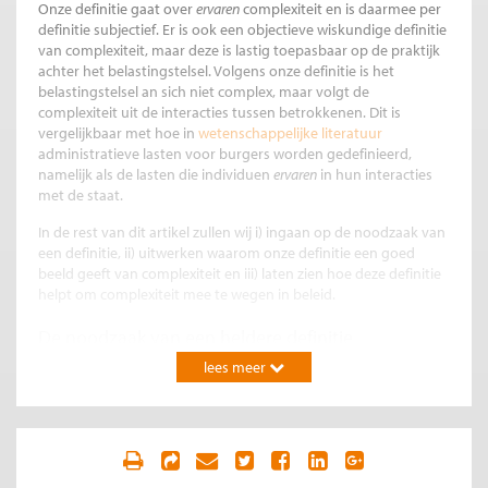
Onze definitie gaat over
ervaren
complexiteit en is daarmee per
definitie subjectief. Er is ook een objectieve wiskundige definitie
van complexiteit, maar deze is lastig toepasbaar op de praktijk
achter het belastingstelsel. Volgens onze definitie is het
belastingstelsel an sich
niet complex, maar volgt de
complexiteit uit de interacties tussen betrokkenen. Dit is
vergelijkbaar met hoe in
wetenschappelijke literatuur
administratieve lasten voor burgers worden gedefinieerd,
namelijk als de lasten die individuen
ervaren
in hun interacties
met de staat.
In de rest van dit artikel zullen wij i) ingaan op de noodzaak van
een definitie, ii) uitwerken waarom onze definitie een goed
beeld geeft van complexiteit en iii) laten zien hoe deze definitie
helpt om complexiteit mee te wegen in beleid.
De noodzaak van een heldere definitie
Versimpeling van ons stelsel van belastingen en
lees meer
inkomensondersteuning is hard nodig. Het stelsel is nu een
complex web
van toeslagen, uitkeringen, belastingen,
heffingskortingen en aftrekposten. Een
moeilijk te
doorgronden
geheel, niet alleen voor burgers, maar ook voor
beleidsmakers, uitvoerders en politici.