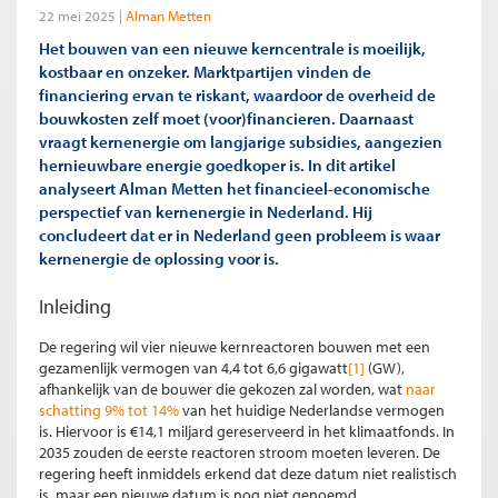
22 mei 2025
Alman Metten
Het bouwen van een nieuwe kerncentrale is moeilijk,
kostbaar en onzeker. Marktpartijen vinden de
financiering ervan te riskant, waardoor de overheid de
bouwkosten zelf moet (voor)financieren. Daarnaast
vraagt kernenergie om langjarige subsidies, aangezien
hernieuwbare energie goedkoper is. In dit artikel
analyseert Alman Metten het financieel-economische
perspectief van kernenergie in Nederland. Hij
concludeert dat er in Nederland geen probleem is waar
kernenergie de oplossing voor is.
Inleiding
De regering wil vier nieuwe kernreactoren bouwen met een
gezamenlijk vermogen van 4,4 tot 6,6 gigawatt
[1]
(GW),
afhankelijk van de bouwer die gekozen zal worden, wat
naar
schatting 9% tot 14%
van het huidige Nederlandse vermogen
is. Hiervoor is €14,1 miljard gereserveerd in het klimaatfonds. In
2035 zouden de eerste reactoren stroom moeten leveren. De
regering heeft inmiddels erkend dat deze datum niet realistisch
is, maar een nieuwe datum is nog niet genoemd.