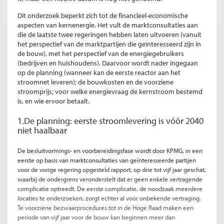
Dit onderzoek beperkt zich tot de financieel-economische
aspecten van kernenergie. Het vult de marktconsultaties aan
die de laatste twee regeringen hebben laten uitvoeren (vanuit
het perspectief van de marktpartijen die geïnteresseerd zijn in
de bouw), met het perspectief van de energiegebruikers
(bedrijven en huishoudens). Daarvoor wordt nader ingegaan
op de planning (wanneer kan de eerste reactor aan het
stroomnet leveren); de bouwkosten en de voorziene
stroomprijs; voor welke energievraag de kernstroom bestemd
is, en wie ervoor betaalt.
1.De planning: eerste stroomlevering is vóór 2040
niet haalbaar
De besluitvormings- en voorbereidingsfase
wordt door KPMG
, in een
eerste op basis van marktconsultaties van geïnteresseerde partijen
voor de vorige regering opgesteld rapport, op drie tot vijf jaar geschat,
waarbij de ondergrens veronderstelt dat er geen enkele vertragende
complicatie optreedt. De eerste complicatie, de noodzaak meerdere
locaties te onderzoeken, zorgt echter al voor onbekende vertraging.
Te voorziene bezwaarprocedures tot in de Hoge Raad maken een
periode van vijf jaar voor de bouw kan beginnen meer dan