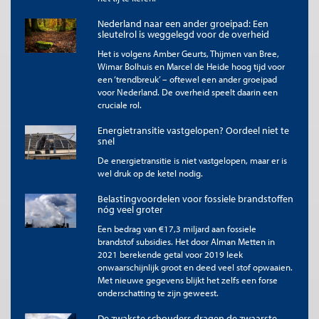
alweer forse (en kostbare) vertraging opgelopen. En het
voorbeeld van de Zuid-Koreaanse bouwer KHNP, die een serie
Nederland naar een ander groeipad: Een
sleutelrol is weggelegd voor de overheid
van vier opeenvolgende centrales in de VAE heeft gebouwd,
laat het evenmin zien. Een vergelijking van de start- en
Het is volgens Amber Geurts, Thijmen van Bree,
opleverdata leert dat de tweede reactor weliswaar drie
Wimar Bolhuis en Marcel de Heide hoog tijd voor
maanden sneller werd opgeleverd dan de eerste, en de derde
een ‘trendbreuk’ – oftewel een ander groeipad
reactor nog een maand sneller, maar de vierde reactor weer
voor Nederland. De overheid speelt daarin een
langzamer dan de eerste (zie
hier
&
hier
).
cruciale rol.
Vertraging zit tot nu toe in de bouw van alle generatie III+
Energietransitie vastgelopen? Oordeel niet te
centrales, en wie voor de hoge kosten die dat veroorzaakt
snel
opdraait is een cruciaal onderhandelingspunt bij het te sluiten
De energietransitie is niet vastgelopen, maar er is
bouwcontract. Doordat lokale factoren zo’n doorslaggevende
wel druk op de ketel nodig.
rol spelen is ervaring met de bouw weliswaar een groot
voordeel, maar die lokale factoren confronteren ook bouwers
Belastingvoordelen voor fossiele brandstoffen
met ervaring altijd weer met verrassingen
[4]
. Een bouwer die
nóg veel groter
belooft veel sneller te bouwen is daarom pas geloofwaardig, als
Een bedrag van €17,3 miljard aan fossiele
hij de financiële risico’s die niet aan veranderende regelgeving
brandstof subsidies. Het door Alman Metten in
te wijten zijn, op zich wil nemen.
2021 berekende getal voor 2019 leek
onwaarschijnlijk groot en deed veel stof opwaaien.
2.a Bouwkosten: elke nieuwe generatie is duurder
Met nieuwe gegevens blijkt het zelfs een forse
dan de vorige
onderschatting te zijn geweest.
De zwakste schouders dragen de zwaarste
Kerncentrales zijn er al sinds de 50er jaren, vanaf het Atoms for