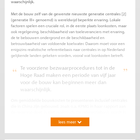
waarschijnlijk.
Met de bouw zelf van de gewenste nieuwste generatie centrales
[2]
(generatie III+ genoemd) is wereldwijd beperkte ervaring. Lokale
factoren spelen een cruciale rol, in de eerste plaats loonkosten, maar
ook regelgeving, beschikbaarheid van toeleveranciers met ervaring,
de te bebouwen ondergrond en de beschikbaarheid en
betrouwbaarheid van voldoende koelwater. Daarom moet voor een
enigszins realistische referentiebasis naar centrales in op Nederland
gelijkende landen gekeken worden, vooral wat loonkosten betreft.
Te voorziene bezwaarprocedures tot in de
Hoge Raad maken een periode van vijf jaar
voor de bouw kan beginnen meer dan
waarschijnlijk.
Om gemiddelde bouwkosten te presenteren inclusief centrales
die in China zijn gebouwd, zoals o.a. KPMG in haar rapport aan
de regering doet, is niet realistisch. De referentiebasis wordt in
dit onderzoek daarom beperkt tot centrales die in West-Europa
lees meer
zijn gebouwd of daar al geruime tijd in aanbouw zijn. Het gaat
dan om de in bedrijf zijnde centrales van Olkiluoto in Finland
(bouwperiode van 18 jaar), van Framatome in Frankrijk