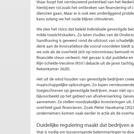
Waar loopt het vernieuwend potentieel van het Nederl
hierbij een rol zoals het ontbreken van financiering o
diensten gaan. Maar er is ook een onderliggend probl
kans zolang we het oude blijven stimuleren.
We zien het risico dat beleid individuele gevestigde be
milde toezichtskaders. Zo laten studies van de Onderzoe
handhaving is geweest rond de uitstoot van schadelijke
denk aan de innovatiebox die vooral voordelen biedt a
we ook als de overheid zich op microniveau bemoeit m
financiële steun verleent. Het gevaar is dat publieke e
Rijn-Schelde-Verolme (RSV) debacle uit de jaren tachtig 
Rekenkamer 2020).
Het uit de wind houden van gevestigde bedrijven creë
maatschappelijke oplossingen. Zo lopen vernieuwend
toegeschreven op gevestigde bedrijven, maar niet op 
bijvoorbeeld op het gebied van afvalverwerking. Geves
aannemen. Ze stellen noodzakelijke investeringen uit, bij
overheid gaat financieren. Zoals Pieter Hasekamp (2023
ondernemers komen vaak eerder in actie als de overhe
Duidelijke regulering maakt dat bedrijven a
Wat is nodig om bovenstaande belemmeringen te door