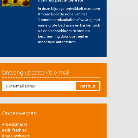
overheid past andere rol
In deze bijdrage ontwikkelt econoom
Arnoud Boot de notie van het
‘zonnebloemkapitalisme’ waarbij met
name grote bedrijven en banken zich
als een zonnebloem richten op
bescherming door overheid en
monetaire autoriteiten.
Ontvang updates via e-mail
Onderwerpen
Arbeidsmarkt
Bedrijfsethiek
Brede Welvaart