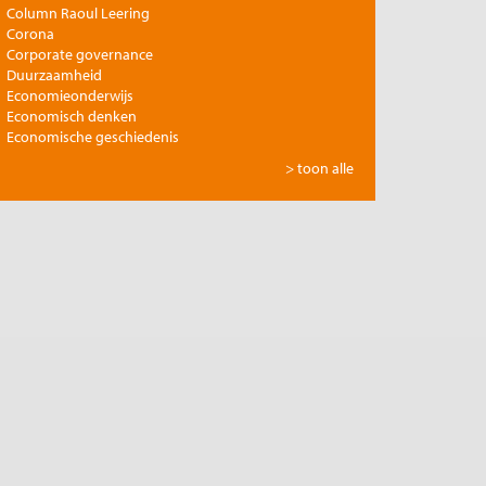
Column Raoul Leering
Corona
Corporate governance
Duurzaamheid
Economieonderwijs
Economisch denken
Economische geschiedenis
Energie
> toon alle
Europese integratie
Filosofie en economie
Financiële markten
Gezondheidszorg
Globalisering
Inkomensongelijkheid
Innovatie
Internationale handel
Jubileumreeks Me Judice
Kunst en cultuur
Landbouw
Macro-economische politiek
Management en organisatie
Marktwerking
Migratie en integratie