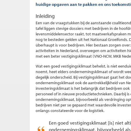
huidige opgaven aan te pakken en ons toekomsti
Inleiding
Een van de vraagstukken bij de aanstaande coalitieon
tafel liggen stevige dossiers met bedrijven in de hoofd
levensmiddelensector raakt, tot maatwerkafspraken met
nog te besteden gelden uit het Nationaal Groeifonds. D
überhaupt is voor bedrijven. Hier bestaan zorgen ove
activiteiten in Nederland, overwegen om activiteiten hi
met een beter vestigingsklimaat (VNO-NCW, MKB Neder
Wat een goed vestigingsklimaat behelst, is niet eendui
noemt, heet elders ondernemingsklimaat of wordt weer
degelijk onderscheid. Bij vestigingsklimaat gaat het d
ondernemingsklimaat ook de aantrekkelijkheid van Ned
investeringsklimaat is het belangrijk dat bedrijven ook 
personeel of in nieuwe productietechnieken. Daarbij is 
ondernemingsklimaat, bijvoorbeeld als verdringing opt
bedrijven niet per se gepaard met waardevolle investeri
onlangs constateerde voor de logistiek.
Een goed vestigingsklimaat [is] niet alt
ondernemingsklimaat, bijvoorbeeld als