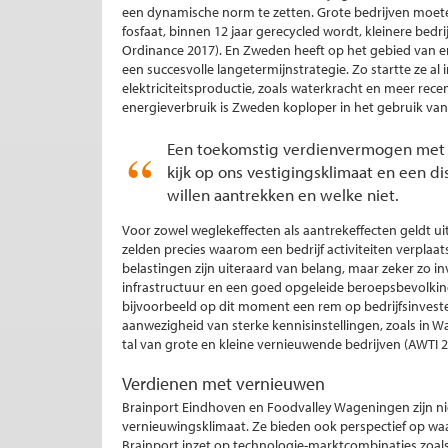
een dynamische norm te zetten. Grote bedrijven moete
fosfaat, binnen 12 jaar gerecycled wordt, kleinere bedr
Ordinance 2017). En Zweden heeft op het gebied van 
een succesvolle langetermijnstrategie. Zo startte ze al
elektriciteitsproductie, zoals waterkracht en meer rec
energieverbruik is Zweden koploper in het gebruik van
Een toekomstig verdienvermogen met 
kijk op ons vestigingsklimaat en een di
willen aantrekken en welke niet.
Voor zowel weglekeffecten als aantrekeffecten geldt ui
zelden precies waarom een bedrijf activiteiten verplaat
belastingen zijn uiteraard van belang, maar zeker zo 
infrastructuur en een goed opgeleide beroepsbevolking
bijvoorbeeld op dit moment een rem op bedrijfsinvest
aanwezigheid van sterke kennisinstellingen, zoals in
tal van grote en kleine vernieuwende bedrijven (AWTI 2
Verdienen met vernieuwen
Brainport Eindhoven en Foodvalley Wageningen zijn nie
vernieuwingsklimaat. Ze bieden ook perspectief op wa
Brainport inzet op technologie-marktcombinaties zoal