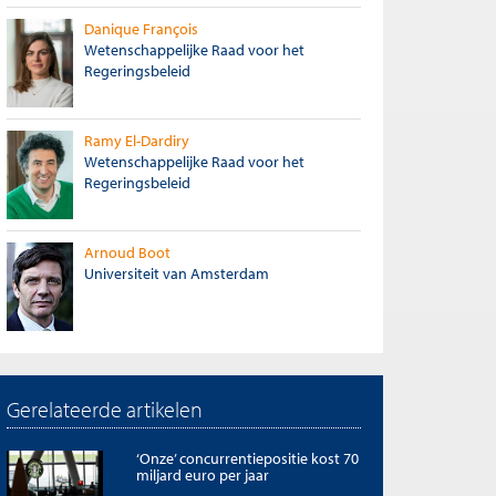
Danique François
Wetenschappelijke Raad voor het
Regeringsbeleid
Ramy El-Dardiry
Wetenschappelijke Raad voor het
Regeringsbeleid
Arnoud Boot
Universiteit van Amsterdam
Gerelateerde artikelen
‘Onze’ concurrentiepositie kost 70
miljard euro per jaar