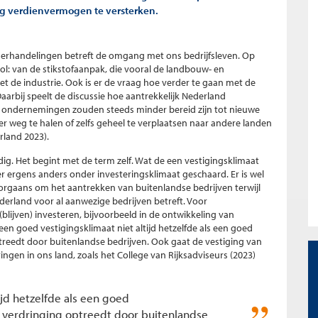
g verdienvermogen te versterken.
derhandelingen betreft de omgang met ons bedrijfsleven. Op
rol: van de stikstofaanpak, die vooral de landbouw- en
 de industrie. Ook is er de vraag hoe verder te gaan met de
aarbij speelt de discussie hoe aantrekkelijk Nederland
r: ondernemingen zouden steeds minder bereid zijn tot nieuwe
er weg te halen of zelfs geheel te verplaatsen naar andere landen
land 2023).
dig. Het begint met de term zelf. Wat de een vestigingsklimaat
 ergens anders onder investeringsklimaat geschaard. Er is wel
oorgaans om het aantrekken van buitenlandse bedrijven terwijl
erland voor al aanwezige bedrijven betreft. Voor
(blijven) investeren, bijvoorbeeld in de ontwikkeling van
een goed vestigingsklimaat niet altijd hetzelfde als een goed
reedt door buitenlandse bedrijven. Ook gaat de vestiging van
ngen in ons land, zoals het College van Rijksadviseurs (2023)
ijd hetzelfde als een goed
 verdringing optreedt door buitenlandse