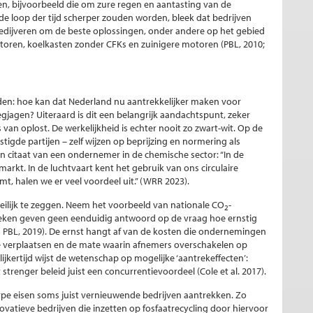
en, bijvoorbeeld die om zure regen en aantasting van de
de loop der tijd scherper zouden worden, bleek dat bedrijven
edijveren om de beste oplossingen, onder andere op het gebied
toren, koelkasten zonder CFKs en zuinigere motoren (PBL, 2010;
rden: hoe kan dat Nederland nu aantrekkelijker maken voor
egjagen? Uiteraard is dit een belangrijk aandachtspunt, zeker
van oplost. De werkelijkheid is echter nooit zo zwart-wit. Op de
stigde partijen – zelf wijzen op beprijzing en normering als
n citaat van een ondernemer in de chemische sector: “In de
r markt. In de luchtvaart kent het gebruik van ons circulaire
t, halen we er veel voordeel uit.” (WRR 2023).
ilijk te zeggen. Neem het voorbeeld van nationale CO
-
2
oeken geven geen eenduidig antwoord op de vraag hoe ernstig
PB PBL, 2019). De ernst hangt af van de kosten die ondernemingen
 verplaatsen en de mate waarin afnemers overschakelen op
jkertijd wijst de wetenschap op mogelijke ‘aantrekeffecten’:
t strenger beleid juist een concurrentievoordeel (Cole et al. 2017).
rpe eisen soms juist vernieuwende bedrijven aantrekken. Zo
ovatieve bedrijven die inzetten op fosfaatrecycling door hiervoor