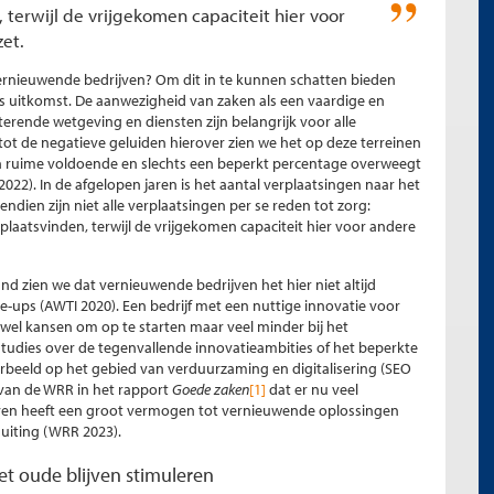
, terwijl de vrijgekomen capaciteit hier voor
et.
vernieuwende bedrijven? Om dit in te kunnen schatten bieden
s uitkomst. De aanwezigheid van zaken als een vaardige en
terende wetgeving en diensten zijn belangrijk voor alle
g tot de negatieve geluiden hierover zien we het op deze terreinen
ruime voldoende en slechts een beperkt percentage overweegt
2022). In de afgelopen jaren is het aantal verplaatsingen naar het
dien zijn niet alle verplaatsingen per se reden tot zorg:
 plaatsvinden, terwijl de vrijgekomen capaciteit hier voor andere
d zien we dat vernieuwende bedrijven het hier niet altijd
e-ups (AWTI 2020). Een bedrijf met een nuttige innovatie voor
k wel kansen om op te starten maar veel minder bij het
studies over de tegenvallende innovatieambities of het beperkte
rbeeld op het gebied van verduurzaming en digitalisering (SEO
 van de WRR in het rapport
Goede zaken
[1]
dat er nu veel
leven heeft een groot vermogen tot vernieuwende oplossingen
uiting (WRR 2023).
t oude blijven stimuleren