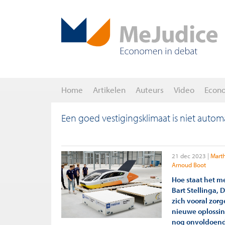
Home
Artikelen
Auteurs
Video
Econ
Een goed vestigingsklimaat is niet auto
21 dec 2023
Mart
Arnoud Boot
Hoe staat het m
Bart Stellinga,
zich vooral zor
nieuwe oplossi
nog onvoldoende