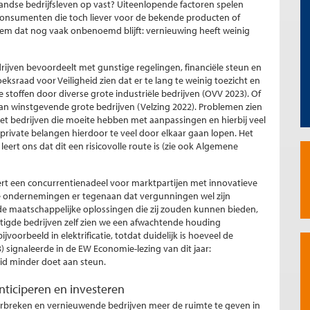
andse bedrijfsleven op vast? Uiteenlopende factoren spelen
f consumenten die toch liever voor de bekende producten of
eem dat nog vaak onbenoemd blijft: vernieuwing heeft weinig
drijven bevoordeelt met gunstige regelingen, financiële steun en
ksraad voor Veiligheid zien dat er te lang te weinig toezicht en
 stoffen door diverse grote industriële bedrijven (OVV 2023). Of
an winstgevende grote bedrijven (Velzing 2022). Problemen zien
et bedrijven die moeite hebben met aanpassingen en hierbij veel
n private belangen hierdoor te veel door elkaar gaan lopen. Het
leert ons dat dit een risicovolle route is (zie ook Algemene
ert een concurrentienadeel voor marktpartijen met innovatieve
e ondernemingen er tegenaan dat vergunningen wel zijn
de maatschappelijke oplossingen die zij zouden kunnen bieden,
tigde bedrijven zelf zien we een afwachtende houding
voorbeeld in elektrificatie, totdat duidelijk is hoeveel de
) signaleerde in de EW Economie-lezing van dit jaar:
id minder doet aan steun.
nticiperen en investeren
breken en vernieuwende bedrijven meer de ruimte te geven in