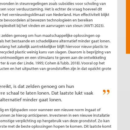
vonden in steunregelingen zoals subsidies voor scholing van
sen voor verduurzaming. Het is echter de vraag hoeveel dit
het vernieuwingsklimaat van Nederland. Hun effectiviteit blijkt
of ze bevoordelen al bewezen technologieën en bereiken
lexiteit bij het vinden en aanvragen van steun (AWTI 2023).
s dat zelden genoeg om hun maatschappelijke oplossingen op
 als het bestaande en schadelijkere alternatief mínder gaat lonen.
g het zakelijk aantrekkelijker blijft hiervoor nieuw plastic te
cycled plastic weinig kans van slagen. Daarom is beprijzing van
te ontmoedigen en een stimulans te geven aan de ontwikkeling
er & van der Linde, 1995; Cohen & Tubb, 2018). Vooral op het
en en het uitputten van grondstoffen zijn in dat opzicht grote
bereikt, is dat zelden genoeg om hun
 schaal te laten lonen. Dat laatste lukt vaak
alternatief mínder gaat lonen.
odig en tijdspaden voor wanneer een nieuwe norm ingaat of
nnen ze hierop anticiperen. Investeren in een nieuwe installatie
ekomstige verplichting op hergebruik van deze grondstof. Zo kan
erste met de beste oplossingen hopen te komen. Dit laatste komt