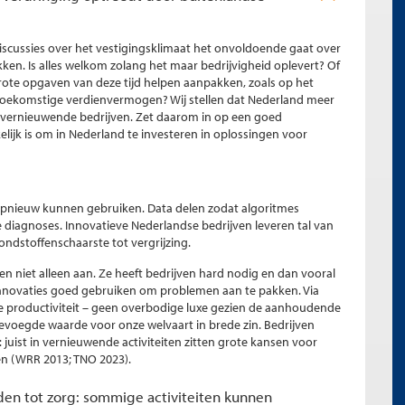
discussies over het vestigingsklimaat het onvoldoende gaat over
kken. Is alles welkom zolang het maar bedrijvigheid oplevert? Of
grote opgaven van deze tijd helpen aanpakken, zoals op het
 toekomstige verdienvermogen? Wij stellen dat Nederland meer
ort vernieuwende bedrijven. Zet daarom in op een goed
elijk is om in Nederland te investeren in oplossingen voor
 opnieuw kunnen gebruiken. Data delen zodat algoritmes
iagnoses. Innovatieve Nederlandse bedrijven leveren tal van
ndstoffenschaarste tot vergrijzing.
 niet alleen aan. Ze heeft bedrijven hard nodig en dan vooral
innovaties goed gebruiken om problemen aan te pakken. Via
 productiviteit – geen overbodige luxe gezien de aanhoudende
evoegde waarde voor onze welvaart in brede zin. Bedrijven
: juist in vernieuwende activiteiten zitten grote kansen voor
en (WRR 2013; TNO 2023).
reden tot zorg: sommige activiteiten kunnen