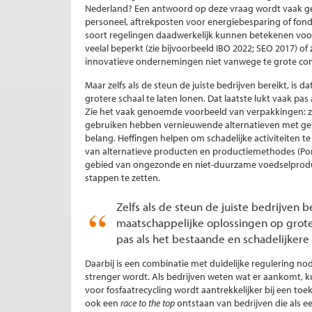
Nederland? Een antwoord op deze vraag wordt vaak ge
personeel, aftrekposten voor energiebesparing of fond
soort regelingen daadwerkelijk kunnen betekenen voor 
veelal beperkt (zie bijvoorbeeld IBO 2022; SEO 2017) 
innovatieve ondernemingen niet vanwege te grote comp
Maar zelfs als de steun de juiste bedrijven bereikt, i
grotere schaal te laten lonen. Dat laatste lukt vaak pas
Zie het vaak genoemde voorbeeld van verpakkingen: zolan
gebruiken hebben vernieuwende alternatieven met gere
belang. Heffingen helpen om schadelijke activiteiten 
van alternatieve producten en productiemethodes (Port
gebied van ongezonde en niet-duurzame voedselproduct
stappen te zetten.
Zelfs als de steun de juiste bedrijven 
maatschappelijke oplossingen op grotere
pas als het bestaande en schadelijkere 
Daarbij is een combinatie met duidelijke regulering n
strenger wordt. Als bedrijven weten wat er aankomt, ku
voor fosfaatrecycling wordt aantrekkelijker bij een to
ook een
race to the top
ontstaan van bedrijven die als e