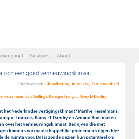
omenpanel
Vacatures
About
matisch een goed vernieuwingsklimaat
Onderwerpen:
Globalisering
Innovatie
Duurzaamheid
he Hesselmans
Bart Stellinga
Danique François
Ramy El-Dardiry
et het Nederlandse vestigingsklimaat? Marthe Hesselmans,
 Danique François, Ramy El-Dardiry en Arnoud Boot maken
gen over het vernieuwingsklimaat. Bedrijven die met
ngen komen voor maatschappelijke problemen krijgen hier
 de ruimte voor. Dat is zonde gezien hun potentieel om