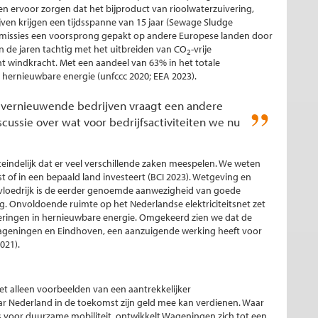
n ervoor zorgen dat het bijproduct van rioolwaterzuivering,
ijven krijgen een tijdsspanne van 15 jaar (Sewage Sludge
emissies een voorsprong gepakt op andere Europese landen door
 in de jaren tachtig met het uitbreiden van CO
-vrije
2
ent windkracht. Met een aandeel van 63% in het totale
 hernieuwbare energie (unfccc 2020; EEA 2023).
vernieuwende bedrijven vraagt een andere
scussie over wat voor bedrijfsactiviteiten we nu
teindelijk dat er veel verschillende zaken meespelen. We weten
st of in een bepaald land investeert (BCI 2023). Wetgeving en
invloedrijk is de eerder genoemde aanwezigheid van goede
. Onvoldoende ruimte op het Nederlandse elektriciteitsnet zet
eringen in hernieuwbare energie. Omgekeerd zien we dat de
 Wageningen en Eindhoven, een aanzuigende werking heeft voor
021).
t alleen voorbeelden van een aantrekkelijker
ar Nederland in de toekomst zijn geld mee kan verdienen. Waar
s voor duurzame mobiliteit, ontwikkelt Wageningen zich tot een