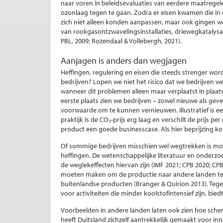
naar voren in beleidsevaluaties van eerdere maatregel
ozonlaag tegen te gaan. Zodra er eisen kwamen die in 
zich niet alleen konden aanpassen, maar ook gingen w
van rookgasontzwavelingsinstallaties, driewegkatalysa
PBL, 2009; Rozendaal & Vollebergh, 2021).
Aanjagen is anders dan wegjagen
Heffingen, regulering en eisen die steeds strenger wo
bedrijven? Lopen we niet het risico dat we bedrijven w
wanneer dit problemen alleen maar verplaatst in plaats 
eerste plaats zien we bedrijven – zowel nieuwe als geve
voorwaarde om te kunnen vernieuwen. Illustratief is ee
praktijk is de CO₂-prijs erg laag en verschilt de prijs pe
product een goede businesscase. Als hier beprijzing kom
Of sommige bedrijven misschien wel wegtrekken is moe
heffingen. De wetenschappelijke literatuur en onderz
de weglekeffecten hiervan zijn (IMF 2021; CPB 2020; C
moeten maken om de productie naar andere landen te
buitenlandse producten (Branger & Quirion 2013). Tegeli
voor activiteiten die minder koolstofintensief zijn, bied
Voorbeelden in andere landen laten ook zien hoe sche
heeft Duitsland zichzelf aantrekkelijk gemaakt voor inn