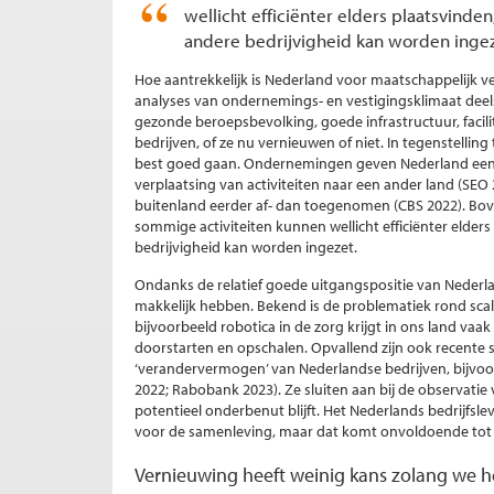
wellicht efficiënter elders plaatsvinden
andere bedrijvigheid kan worden ingez
Hoe aantrekkelijk is Nederland voor maatschappelijk 
analyses van ondernemings- en vestigingsklimaat deel
gezonde beroepsbevolking, goede infrastructuur, facili
bedrijven, of ze nu vernieuwen of niet. In tegenstellin
best goed gaan. Ondernemingen geven Nederland een 
verplaatsing van activiteiten naar een ander land (SEO 
buitenland eerder af- dan toegenomen (CBS 2022). Boven
sommige activiteiten kunnen wellicht efficiënter elders
bedrijvigheid kan worden ingezet.
Ondanks de relatief goede uitgangspositie van Nederlan
makkelijk hebben. Bekend is de problematiek rond scal
bijvoorbeeld robotica in de zorg krijgt in ons land vaa
doorstarten en opschalen. Opvallend zijn ook recente 
‘verandervermogen’ van Nederlandse bedrijven, bijvoo
2022; Rabobank 2023). Ze sluiten aan bij de observatie
potentieel onderbenut blijft. Het Nederlands bedrijfs
voor de samenleving, maar dat komt onvoldoende tot 
Vernieuwing heeft weinig kans zolang we he