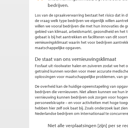
bedrijven.
Los van de spraakverwarring bestaat het risico dat in 
de vraag welk type bedrijven we eigenlijk willen aantre
willen we vooral bedrijven die met hun innovaties de 
gebied van klimaat, arbeidsmarkt, gezondheid en het
gebaat is bij het aantrekken en faciliteren van dit so
vernieuwings
klimaat waarin het voor bedrijven aantrekk
maatschappelijke opgaven.
De staat van ons vernieuwingsklimaat
Fosfaat uit rioolwater halen en zuiveren zodat we het
getraind kunnen worden voor meer accurate medische d
oplossingen voor maatschappelijke problemen, van gro
De overheid kan de huidige opeenstapeling van opgaven
bedrijven die vernieuwen. Niet alleen kunnen we hun 
vernieuwing kunnen bedrijven ook zorgen voor hogere
personeelskrapte – en voor activiteiten met hoge toeg
hebben hier zelf ook baat bij. Zoals onderzoek laat zien
Nederlandse bedrijven om internationaal te concurrer
Niet alle verplaatsingen [zijn] per se 