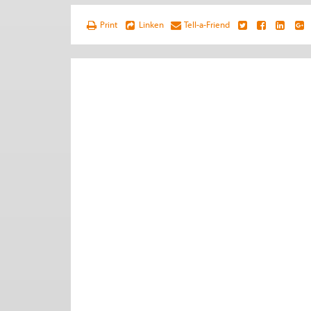
Print
Linken
Tell-a-Friend