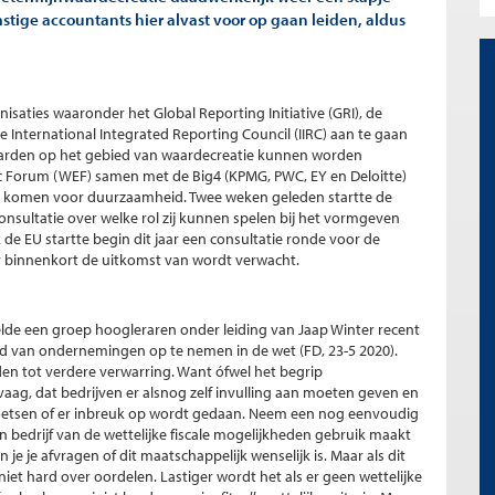
mstige accountants hier alvast voor op gaan leiden, aldus
isaties waaronder het Global Reporting Initiative (GRI), de
 International Integrated Reporting Council (IIRC) aan te gaan
rden op het gebied van waardecreatie kunnen worden
ic Forum (WEF) samen met de Big4 (KPMG, PWC, EY en Deloitte)
e komen voor duurzaamheid. Twee weken geleden startte de
nsultatie over welke rol zij kunnen spelen bij het vormgeven
de EU startte begin dit jaar een consultatie ronde voor de
aar binnenkort de uitkomst van wordt verwacht.
elde een groep hoogleraren onder leiding van Jaap Winter recent
d van ondernemingen op te nemen in de wet (FD, 23-5 2020).
iden tot verdere verwarring. Want ófwel het begrip
vaag, dat bedrijven er alsnog zelf invulling aan moeten geven en
oetsen of er inbreuk op wordt gedaan. Neem een nog eenvoudig
 bedrijf van de wettelijke fiscale mogelijkheden gebruik maakt
je je afvragen of dit maatschappelijk wenselijk is. Maar als dit
 niet hard over oordelen. Lastiger wordt het als er geen wettelijke