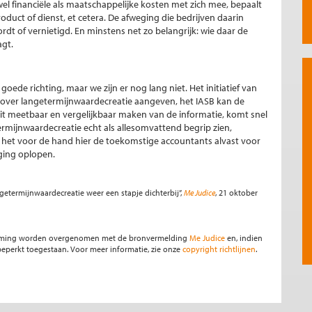
 financiële als maatschappelijke kosten met zich mee, bepaalt
oduct of dienst, et cetera. De afweging die bedrijven daarin
rdt of vernietigd. En minstens net zo belangrijk: wie daar de
agt.
oede richting, maar we zijn er nog lang niet. Het initiatief van
e over langetermijnwaardecreatie aangeven, het IASB kan de
it meetbaar en vergelijkbaar maken van de informatie, komt snel
mijnwaardecreatie echt als allesomvattend begrip zien,
 het voor de hand hier de toekomstige accountants alvast voor
aging oplopen.
getermijnwaardecreatie weer een stapje dichterbij”,
Me Judice
, 21 oktober
stemming worden overgenomen met de bronvermelding
Me Judice
en, indien
s beperkt toegestaan. Voor meer informatie, zie onze
copyright richtlijnen
.