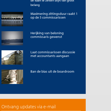
de kaart te zetten blijft van groot
belang
Maximering zittingsduur raakt 1
op de 5 commissarissen
Herijking van beloning
commissaris gewenst
Laat commissarissen discussie
met accountants aangaan
Ban de bias uit de boardroom
Ontvang updates via e-mail