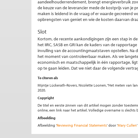
aandeelhouderrendement, brengt energieverbruik zowel
de keuze van de leverancier mede de kostprijs van je pr
maken is leidend in de vraag of er waarde gecreëerd wo
opbrengsten van geniet en wie de kosten daarvan dra
Slot
Kortom, de recente aankondigingen zijn een stap in de g
het IIRC, SASB en GRI kan de kaders van de rapportag
invulling van de accountingmaatstaven opstellen. Na d
het moment van controleerbaar maken. Als we langeter
economisch en maatschappelijk in één rapportage, ligt
op te gaan leiden. Dat we niet daar de volgende vertr
Te citeren als
Mijntje Lückerath-Rovers, Nicolette Loonen, “Het meten van lan
2020.
Copyright
De titel en eerste zinnen van dit artikel mogen zonder toe
online, een link naar het artikel. Volledige overname is slecht
Afbeelding
Afbeelding '
Reviewing Financial Statements
' door '
Mary Cullen
'