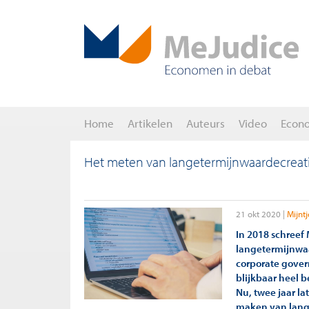
Home
Artikelen
Auteurs
Video
Econ
Het meten van langetermijnwaardecreatie
21 okt 2020
Mijnt
In 2018 schreef 
langetermijnwaa
corporate gover
blijkbaar heel b
Nu, twee jaar la
maken van lang