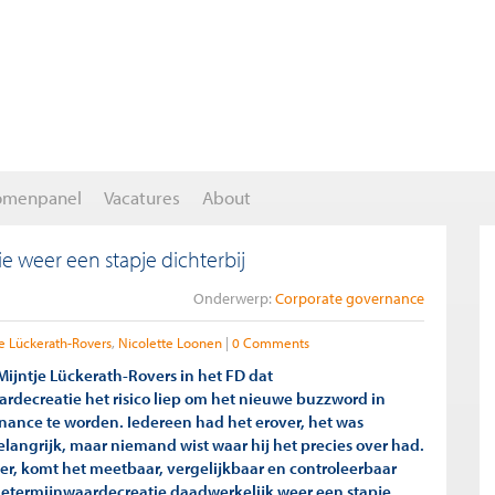
omenpanel
Vacatures
About
 weer een stapje dichterbij
Onderwerp:
Corporate governance
je Lückerath-Rovers
Nicolette Loonen
0 Comments
Mijntje Lückerath-Rovers in het FD dat
rdecreatie het risico liep om het nieuwe buzzword in
nance te worden. Iedereen had het erover, het was
elangrijk, maar niemand wist waar hij het precies over had.
ter, komt het meetbaar, vergelijkbaar en controleerbaar
etermijnwaardecreatie daadwerkelijk weer een stapje