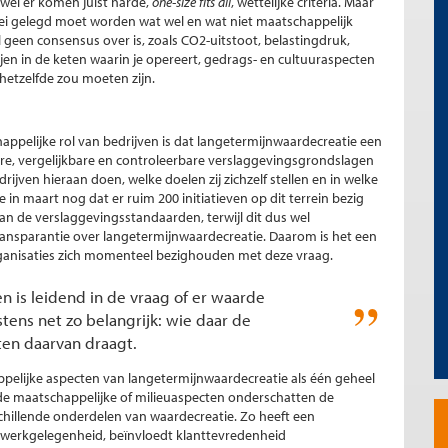
Ofwel er komen juist harde,
one-size fits all
, wettelijke criteria. Maar
ei gelegd moet worden wat wel en wat niet maatschappelijk
l geen consensus over is, zoals CO2-uitstoot, belastingdruk,
jen in de keten waarin je opereert, gedrags- en cultuuraspecten
 hetzelfde zou moeten zijn.
appelijke rol van bedrijven is dat langetermijnwaardecreatie een
bare, vergelijkbare en controleerbare verslaggevingsgrondslagen
rijven hieraan doen, welke doelen zij zichzelf stellen en in welke
e in maart nog dat er ruim 200 initiatieven op dit terrein bezig
van de verslaggevingsstandaarden, terwijl dit dus wel
transparantie over langetermijnwaardecreatie. Daarom is het een
rganisaties zich momenteel bezighouden met deze vraag.
 is leidend in de vraag of er waarde
tens net zo belangrijk: wie daar de
ten daarvan draagt.
appelijke aspecten van langetermijnwaardecreatie als één geheel
op de maatschappelijke of milieuaspecten onderschatten de
rschillende onderdelen van waardecreatie. Zo heeft een
 werkgelegenheid, beïnvloedt klanttevredenheid