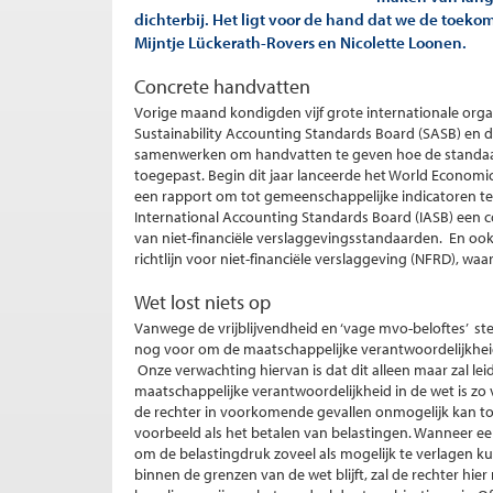
dichterbij. Het ligt voor de hand dat we de toeko
Mijntje Lückerath-Rovers en Nicolette Loonen.
Concrete handvatten
Vorige maand kondigden vijf grote internationale organ
Sustainability Accounting Standards Board (SASB) en de
samenwerken om handvatten te geven hoe de standaa
toegepast. Begin dit jaar lanceerde het World Econom
een rapport om tot gemeenschappelijke indicatoren t
International Accounting Standards Board (IASB) een co
van niet-financiële verslaggevingsstandaarden. En ook 
richtlijn voor niet-financiële verslaggeving (NFRD), w
Wet lost niets op
Vanwege de vrijblijvendheid en ‘vage mvo-beloftes’ st
nog voor om de maatschappelijke verantwoordelijkhei
Onze verwachting hiervan is dat dit alleen maar zal le
maatschappelijke verantwoordelijkheid in de wet is zo 
de rechter in voorkomende gevallen onmogelijk kan t
voorbeeld als het betalen van belastingen. Wanneer een
om de belastingdruk zoveel als mogelijk te verlagen kun 
binnen de grenzen van de wet blijft, zal de rechter hier