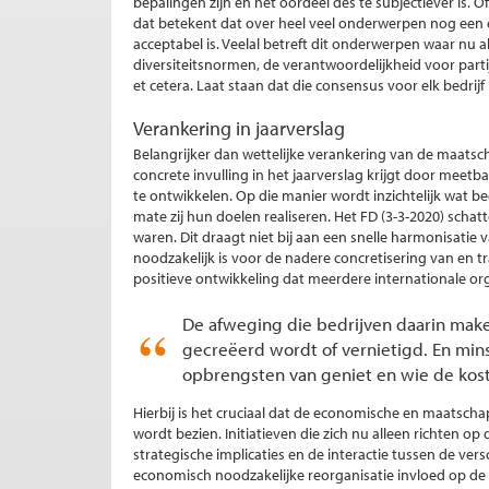
bepalingen zijn en het oordeel des te subjectiever is. 
dat betekent dat over heel veel onderwerpen nog een 
acceptabel is. Veelal betreft dit onderwerpen waar nu a
diversiteitsnormen, de verantwoordelijkheid voor parti
et cetera. Laat staan dat die consensus voor elk bedrijf
Verankering in jaarverslag
Belangrijker dan wettelijke verankering van de maatsch
concrete invulling in het jaarverslag krijgt door meet
te ontwikkelen. Op die manier wordt inzichtelijk wat bed
mate zij hun doelen realiseren. Het FD (3-3-2020) schatt
waren. Dit draagt niet bij aan een snelle harmonisatie 
noodzakelijk is voor de nadere concretisering van en 
positieve ontwikkeling dat meerdere internationale o
De afweging die bedrijven daarin maken
gecreëerd wordt of vernietigd. En mins
opbrengsten van geniet en wie de kos
Hierbij is het cruciaal dat de economische en maatsch
wordt bezien. Initiatieven die zich nu alleen richten 
strategische implicaties en de interactie tussen de ve
economisch noodzakelijke reorganisatie invloed op de