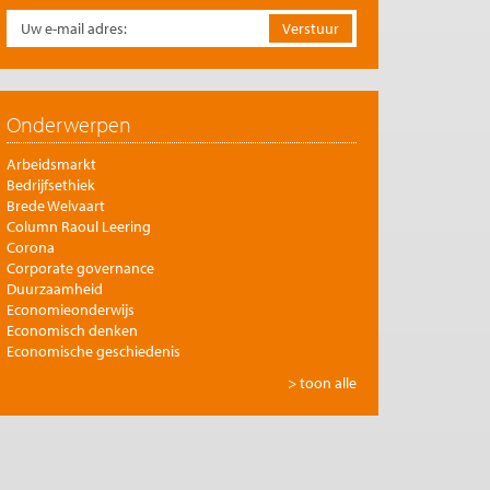
Onderwerpen
Arbeidsmarkt
Bedrijfsethiek
Brede Welvaart
Column Raoul Leering
Corona
Corporate governance
Duurzaamheid
Economieonderwijs
Economisch denken
Economische geschiedenis
Energie
> toon alle
Europese integratie
Filosofie en economie
Financiële markten
Gezondheidszorg
Globalisering