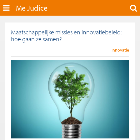
Me Judice
Maatschappelijke missies en innovatiebeleid:
hoe gaan ze samen?
Innovatie