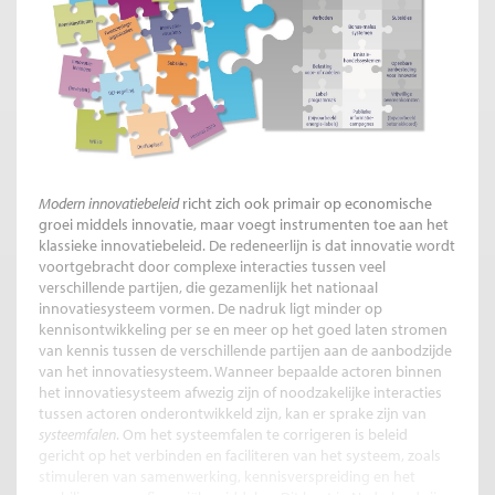
Modern innovatiebeleid
richt zich ook primair op economische
groei middels innovatie, maar voegt instrumenten toe aan het
klassieke innovatiebeleid. De redeneerlijn is dat innovatie wordt
voortgebracht door complexe interacties tussen veel
verschillende partijen, die gezamenlijk het nationaal
innovatiesysteem vormen. De nadruk ligt minder op
kennisontwikkeling per se en meer op het goed laten stromen
van kennis tussen de verschillende partijen aan de aanbodzijde
van het innovatiesysteem. Wanneer bepaalde actoren binnen
het innovatiesysteem afwezig zijn of noodzakelijke interacties
tussen actoren onderontwikkeld zijn, kan er sprake zijn van
systeemfalen
. Om het systeemfalen te corrigeren is beleid
gericht op het verbinden en faciliteren van het systeem, zoals
stimuleren van samenwerking, kennisverspreiding en het