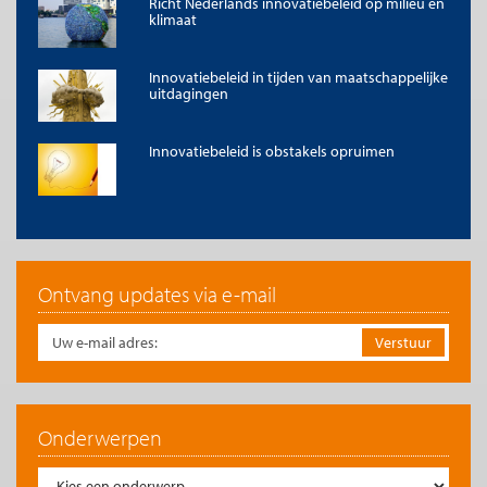
Richt Nederlands innovatiebeleid op milieu en
klimaat
Gevolgen van missie-oriëntatie op
innovatiebeleid
Innovatiebeleid in tijden van maatschappelijke
uitdagingen
Van aanbod-gedreven innovatie naar maatschappelijke vraag-
gestuurde innovatie
Innovatiebeleid gericht op het bereiken van een
Innovatiebeleid is obstakels opruimen
maatschappelijke missie is fundamenteel anders dan aanbod-
gedreven innovatiebeleid. Op het moment dat
maatschappelijke problemen compleet nieuwe
innovatierichtingen vergen zijn er lang niet altijd markten voor
kansrijke oplossingen. De nieuwe oplossingen hebben immers
meer maatschappelijke dan individuele baten. Voor dat surplus
wil de individuele consument doorgaans niet betalen.
Ontvang updates via e-mail
Het bereiken van maatschappelijke missies vraagt dan ook om
een sterke focus op de verspreiding van innovaties. Alleen als
innovaties op grote schaal worden toegepast dragen ze bij aan
het behalen van de missie. Dit is een duidelijk verschil met het
huidige innovatiebeleid waar alle instrumenten gericht zijn op
het ontwikkelen en testen van innovaties, maar waar
Onderwerpen
instrumenten die vraag naar de innovatie creëren ontbreken of
separaat zijn georganiseerd. Het is belangrijk te constateren