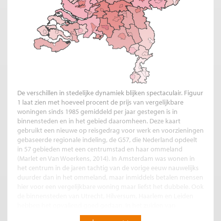
De verschillen in stedelijke dynamiek blijken spectaculair. Figuur
1 laat zien met hoeveel procent de prijs van vergelijkbare
woningen sinds 1985 gemiddeld per jaar gestegen is in
binnensteden en in het gebied daaromheen. Deze kaart
gebruikt een nieuwe op reisgedrag voor werk en voorzieningen
gebaseerde regionale indeling, de G57, die Nederland opdeelt
in 57 gebieden met een centrumstad en haar ommeland
(Marlet en Van Woerkens, 2014). In Amsterdam was wonen in
het centrum in de jaren tachtig van de vorige eeuw nauwelijks
duurder dan in het ommeland, maar inmiddels betalen mensen
hier voor een vergelijkbare woning maar liefst het dubbele. Ook
de binnensteden van Utrecht, Hilversum, Haarlem en Leiden
hebben het opvallend goed gedaan. In het zuiden van
Nederland wordt de groei juist voor een belangrijk deel