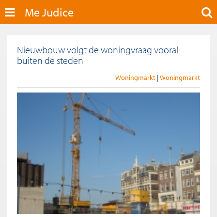
Me Judice
Nieuwbouw volgt de woningvraag vooral
buiten de steden
Woningmarkt
Woningmarkt