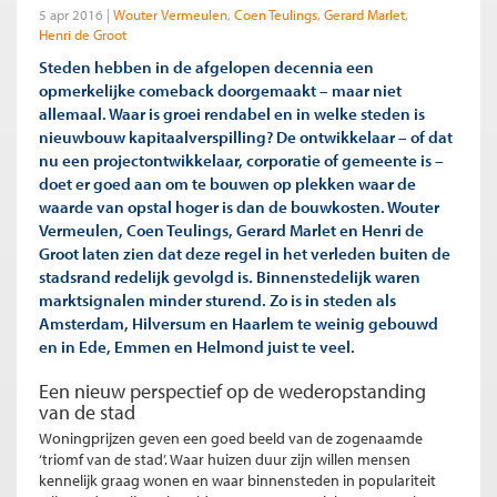
5 apr 2016
Wouter Vermeulen
Coen Teulings
Gerard Marlet
Henri de Groot
Steden hebben in de afgelopen decennia een
opmerkelijke comeback doorgemaakt – maar niet
allemaal. Waar is groei rendabel en in welke steden is
nieuwbouw kapitaalverspilling? De ontwikkelaar – of dat
nu een projectontwikkelaar, corporatie of gemeente is –
doet er goed aan om te bouwen op plekken waar de
waarde van opstal hoger is dan de bouwkosten. Wouter
Vermeulen, Coen Teulings, Gerard Marlet en Henri de
Groot laten zien dat deze regel in het verleden buiten de
stadsrand redelijk gevolgd is. Binnenstedelijk waren
marktsignalen minder sturend. Zo is in steden als
Amsterdam, Hilversum en Haarlem te weinig gebouwd
en in Ede, Emmen en Helmond juist te veel.
Een nieuw perspectief op de wederopstanding
van de stad
Woningprijzen geven een goed beeld van de zogenaamde
‘triomf van de stad’. Waar huizen duur zijn willen mensen
kennelijk graag wonen en waar binnensteden in populariteit