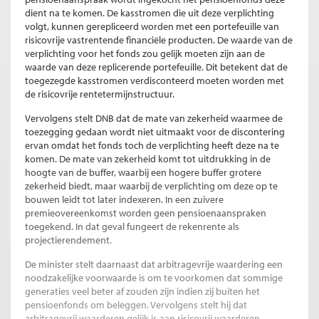
dient na te komen. De kasstromen die uit deze verplichting
volgt, kunnen gerepliceerd worden met een portefeuille van
risicovrije vastrentende financiële producten. De waarde van de
verplichting voor het fonds zou gelijk moeten zijn aan de
waarde van deze replicerende portefeuille. Dit betekent dat de
toegezegde kasstromen verdisconteerd moeten worden met
de risicovrije rentetermijnstructuur.
Vervolgens stelt DNB dat de mate van zekerheid waarmee de
toezegging gedaan wordt niet uitmaakt voor de discontering
ervan omdat het fonds toch de verplichting heeft deze na te
komen. De mate van zekerheid komt tot uitdrukking in de
hoogte van de buffer, waarbij een hogere buffer grotere
zekerheid biedt, maar waarbij de verplichting om deze op te
bouwen leidt tot later indexeren. In een zuivere
premieovereenkomst worden geen pensioenaanspraken
toegekend. In dat geval fungeert de rekenrente als
projectierendement.
De minister stelt daarnaast dat arbitragevrije waardering een
noodzakelijke voorwaarde is om te voorkomen dat sommige
generaties veel beter af zouden zijn indien zij buiten het
pensioenfonds om beleggen. Vervolgens stelt hij dat
arbitragevrij waarderen gelijk is aan risicovrij waarderen,