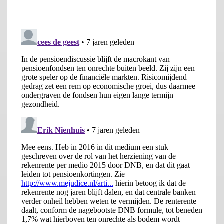
jongeren profiteren zij hier meer van. Meer indexatie leidt tot
hogere pensioenuitkeringen waardoor er minder geld over
blijft hetgeen vervolgens leidt tot lagere
beleggingsopbrengsten.
De directe gevolgen van het feit dat de pensioentoezegging
anders gewaardeerd wordt zijn beperkt. Het toegezegde
pensioen verandert immers niet door een lagere waardering
ervan en het bedrag dat gereserveerd wordt voor het pensioen
mag niet voortijdig opgenomen worden. De relatieve
waardering van de eigen pensioenrechten ten opzichte van alle
pensioenverplichtingen is voor het individu alleen van belang
indien er keuzes zijn ten aanzien van het tijdstip van opname.
Momenteel beperkt deze keuzevrijheid zich tot de
pensioenfase, waarbij bijvoorbeeld gekozen kan worden voor
vroegpensioen, hoog-laag constructies en wel of niet
reserveren voor partnerpensioen. Gezien de relatief korte
resterende horizon zijn de waarderingseffecten van deze
keuzes niet al te groot.
De gevolgen voor het individu voor het reeds opgebouwde
pensioen zijn vooral te relateren aan veranderingen in te
verwachten indexatie. Een hogere disconteringsvoet leidt direct
tot een hogere dekkingsgraad en daarmee tot meer indexatie.