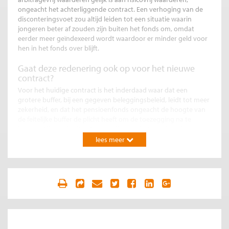
ongeacht het achterliggende contract. Een verhoging van de
disconteringsvoet zou altijd leiden tot een situatie waarin
jongeren beter af zouden zijn buiten het fonds om, omdat
eerder meer geïndexeerd wordt waardoor er minder geld voor
hen in het fonds over blijft.
Gaat deze redenering ook op voor het nieuwe
contract?
Voor het huidige contract is het inderdaad waar dat een
grotere buffer, bij een gegeven beleggingsbeleid, leidt tot meer
zekerheid, en dat het pensioenfonds ongeacht de hoogte van
de feitelijke buffer de plicht heeft om de toezegging na te
komen. Alleen als uiterste remedie mag het pensioen immers
gekort worden. In het nieuwe contract liggen de risico’s echter
lees meer
volledig bij de deelnemers en heeft het fonds niet langer de
verplichting om kortingen voor zover mogelijk te voorkomen.
Dit is beter te omschrijven als een collectieve
premieovereenkomst.
Gezien het feit dat het risico bij het nieuwe contract volledig bij
de deelnemers ligt, is het van belang dat de gebruikte
disconteringsvoet de waarde voor de deelnemer representeert,
en niet meer de garantiewaarde van het door het fonds reeds