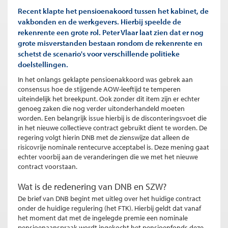
Recent klapte het pensioenakoord tussen het kabinet, de
vakbonden en de werkgevers. Hierbij speelde de
rekenrente een grote rol. Peter Vlaar laat zien dat er nog
grote misverstanden bestaan rondom de rekenrente en
schetst de scenario's voor verschillende politieke
doelstellingen.
In het onlangs geklapte pensioenakkoord was gebrek aan
consensus hoe de stijgende AOW-leeftijd te temperen
uiteindelijk het breekpunt. Ook zonder dit item zijn er echter
genoeg zaken die nog verder uitonderhandeld moeten
worden. Een belangrijk issue hierbij is de disconteringsvoet die
in het nieuwe collectieve contract gebruikt dient te worden. De
regering volgt hierin DNB met de zienswijze dat alleen de
risicovrije nominale rentecurve acceptabel is. Deze mening gaat
echter voorbij aan de veranderingen die we met het nieuwe
contract voorstaan.
Wat is de redenering van DNB en SZW?
De brief van DNB begint met uitleg over het huidige contract
onder de huidige regulering (het FTK). Hierbij geldt dat vanaf
het moment dat met de ingelegde premie een nominale
pensioenaanspraak wordt ingekocht het pensioenfonds deze