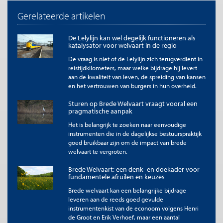
vergeleken wordt met de huidige reistijden van twee uur via
Gerelateerde artikelen
Zwolle. Echter, wanneer de Lelylijn op zijn vroegst in 2045
gaat rijden, zouden twee belangrijke
investeringsprogramma’s op het nationale spoor al voltooid
De Lelylijn kan wel degelijk functioneren als
moeten zijn: de invoering van het beveiligingssysteem
katalysator voor welvaart in de regio
ERTMS en de verhoging van de bovenleidingspanning naar
De vraag is niet of de Lelylijn zich terugverdient in
3 KV (kilovolt). Daarmee kunnen snelheden op het reguliere
reistijdkilometers, maar welke bijdrage hij levert
spoor tot 200 km/u gehaald worden en de frequenties
aan de kwaliteit van leven, de spreiding van kansen
aanmerkelijk verhoogd worden. Daarmee verschrompelt de
en het vertrouwen van burgers in hun overheid.
reistijdwinst van de Lelylijn, die dezelfde snelheid haalt, op
de hierboven genoemde verbindingen tot ongeveer een
Sturen op Brede Welvaart vraagt vooral een
kwartier.
pragmatische aanpak
Voor de gemiddelde huidige treinreiziger maakt zo’n
Het is belangrijk te zoeken naar eenvoudige
kwartier reistijdwinst de treinreis in dezelfde mate
instrumenten die in de dagelijkse bestuurspraktijk
aantrekkelijker als dat een verlaging van het tarief van € 2,50
goed bruikbaar zijn om de impact van brede
zou doen. De waardering voor reistijdwinsten is namelijk om
welvaart te vergroten.
en nabij € 10 per uur, en zal lager uitvallen als mensen goed
kunnen werken in de trein. De lezer die geneigd is alle
Brede Welvaart: een denk- en doekader voor
voorgespiegelde vergezichten als gevolg van de Lelylijn te
fundamentele afruilen en keuzes
geloven, zou zich nu toch even eerlijk moeten afvragen of zij
Brede welvaart kan een belangrijke bijdrage
of hij van een tariefverlaging van € 2,50 voor treinreizen
leveren aan de reeds goed gevulde
naar Amsterdam dezelfde grootse effecten voor Noord
instrumentenkist van de econoom volgens Henri
Nederland zou verwachten als van de Lelylijn. Het risico is
de Groot en Erik Verhoef, maar een aantal
dat mensen zich laten verblinden door de