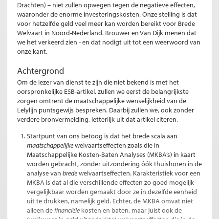
Drachten) – niet zullen opwegen tegen de negatieve effecten,
waaronder de enorme investeringskosten. Onze stelling is dat
voor hetzelfde geld veel meer kan worden bereikt voor Brede
Welvaart in Noord-Nederland. Brouwer en Van Dijk menen dat
we het verkeerd zien - en dat nodigt uit tot een weerwoord van
onze kant.
Achtergrond
Om de lezer van dienst te zijn die niet bekend is met het
oorspronkelijke ESB-artikel, zullen we eerst de belangrijkste
zorgen omtrent de maatschappelijke wenselijkheid van de
Lelylijn puntsgewijs bespreken. Daarbij zullen we, ook zonder
verdere bronvermelding, letterlijk uit dat artikel citeren.
Startpunt van ons betoog is dat het brede scala aan
maatschappelijke
welvaartseffecten zoals die in
Maatschappelijke Kosten-Baten Analyses (MKBA’s) in kaart
worden gebracht, zonder uitzondering óók thuishoren in de
analyse van
brede
welvaartseffecten. Karakteristiek voor een
MKBA is dat al die verschillende effecten zo goed mogelijk
vergelijkbaar worden gemaakt door ze in dezelfde eenheid
uit te drukken, namelijk geld. Echter, de MKBA omvat niet
alleen de
financiële
kosten en baten, maar juist ook de