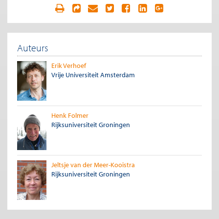
maatschappelijke baten, slechts zo’n 20% tot maximaal 40%
van de maatschappelijke kosten bedragen. Echter, zelfs dit
somber stemmende percentage is vermoedelijk toch nog te
rooskleurig. De reden is dat in deze MKBA’s gerekend werd
met investeringsbedragen tot 7 miljard Euro. Inmiddels is
Auteurs
deze verwachting bijgesteld tot 14 miljard, waarmee de toch
al lage percentages verder verslechteren. Om een gevoel
Erik Verhoef
van de orde van grootte te geven: 14 miljard betekent een
Vrije Universiteit Amsterdam
investeringsbedrag van 10.000 Euro per huidige inwoner
van de volledige provincies Groningen, Friesland en de
gemeente Noordoostpolder. Ofwel, een investeringsbedrag
van bijna een half miljard voor gemeentes als Eemsdelta of
Noardeast-Fryslân.
Henk Folmer
De grote vraag is of met zulke bedragen de brede welvaart
Rijksuniversiteit Groningen
in deze gebieden inderdaad het meest wordt bevorderd
wanneer ze worden geïnvesteerd in een bescheiden (zie
punt 3) verkorting van de reistijd tussen de
provinciehoofdsteden en Amsterdam vanaf op z’n vroegst
Jeltsje van der Meer-Kooistra
2045.
Rijksuniversiteit Groningen
Een belangrijke reden waarom de baten van de Lelylijn
nogal eens overschat worden, is dat de reistijd met de
Lelylijn van ongeveer één uur en een kwartier tussen
Amsterdam en Groningen of Leeuwarden doorgaans