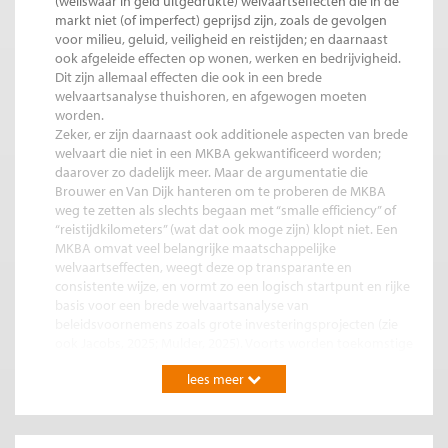
(weliswaar in geld uitgedrukte) welvaartseffecten die in de
markt niet (of imperfect) geprijsd zijn, zoals de gevolgen
voor milieu, geluid, veiligheid en reistijden; en daarnaast
ook afgeleide effecten op wonen, werken en bedrijvigheid.
Dit zijn allemaal effecten die ook in een brede
welvaartsanalyse thuishoren, en afgewogen moeten
worden.
Zeker, er zijn daarnaast ook additionele aspecten van brede
welvaart die niet in een MKBA gekwantificeerd worden;
daarover zo dadelijk meer. Maar de argumentatie die
Brouwer en Van Dijk hanteren om te proberen de MKBA
weg te zetten als slechts begaan met “smalle efficiency” of
“reistijdkilometers” (wat dat ook moge zijn) klopt niet. Een
MKBA omvat veel belangrijke maatschappelijke
welvaartseffecten, weegt deze op transparante en
consistente wijze, en vormt zo een logisch startpunt en rijke
basis voor een brede welvaartsanalyse van
beleidsvoornemens zoals grote investeringsprojecten (zie
ook Jacobs, 2025; Mulder, 2025). Voorts worden toekomstige
baten en kosten verdisconteerd.
lees meer
MKBA’s naar de eerder voorgestelde Zuiderzeelijn, en meer
recentelijk de Lelylijn, laten zonder uitzondering zien dat de
positieve maatschappelijke welvaartseffecten, ofwel de