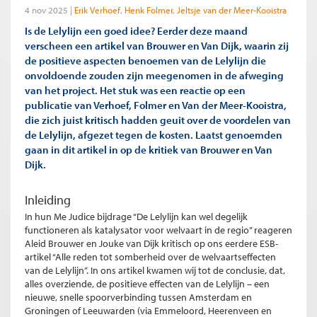
4 nov 2025
Erik Verhoef
Henk Folmer
Jeltsje van der Meer-Kooistra
Is de Lelylijn een goed idee? Eerder deze maand
verscheen een artikel van Brouwer en Van Dijk, waarin zij
de positieve aspecten benoemen van de Lelylijn die
onvoldoende zouden zijn meegenomen in de afweging
van het project. Het stuk was een reactie op een
publicatie van Verhoef, Folmer en Van der Meer-Kooistra,
die zich juist kritisch hadden geuit over de voordelen van
de Lelylijn, afgezet tegen de kosten. Laatst genoemden
gaan in dit artikel in op de kritiek van Brouwer en Van
Dijk.
Inleiding
In hun Me Judice bijdrage “De Lelylijn kan wel degelijk
functioneren als katalysator voor welvaart in de regio” reageren
Aleid Brouwer en Jouke van Dijk kritisch op ons eerdere ESB-
artikel “Alle reden tot somberheid over de welvaartseffecten
van de Lelylijn”. In ons artikel kwamen wij tot de conclusie, dat,
alles overziende, de positieve effecten van de Lelylijn – een
nieuwe, snelle spoorverbinding tussen Amsterdam en
Groningen of Leeuwarden (via Emmeloord, Heerenveen en