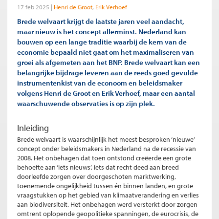
17 feb 2025
Henri de Groot
Erik Verhoef
Brede welvaart krijgt de laatste jaren veel aandacht,
maar nieuw is het concept allerminst. Nederland kan
bouwen op een lange traditie waarbij de kern van de
economie bepaald niet gaat om het maximaliseren van
groei als afgemeten aan het BNP. Brede welvaart kan een
belangrijke bijdrage leveren aan de reeds goed gevulde
instrumentenkist van de econoom en beleidsmaker
volgens Henri de Groot en Erik Verhoef, maar een aantal
waarschuwende observaties is op zijn plek.
Inleiding
Brede welvaart is waarschijnlijk het meest besproken ‘nieuwe’
concept onder beleidsmakers in Nederland na de recessie van
2008. Het onbehagen dat toen ontstond creëerde een grote
behoefte aan ‘iets nieuws’, iets dat recht deed aan breed
doorleefde zorgen over doorgeschoten marktwerking,
toenemende ongelijkheid tussen én binnen landen, en grote
vraagstukken op het gebied van klimaatverandering en verlies
aan biodiversiteit. Het onbehagen werd versterkt door zorgen
omtrent oplopende geopolitieke spanningen, de eurocrisis, de