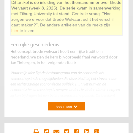
Dit artikel is de inleiding van het themanummer over Brede
Welvaart (week 8, 2025). De serie kwam in samenwerking
met Tilburg University tot stand. Centrale vraag: ‘’Hoe
zorgen we ervoor dat Brede Welvaart écht het verschil
gaat maken?’’. De andere artikelen van de reeks zijn
hier
te lezen.
Een rijke geschiedenis
Het concept brede welvaart heeft een rijke traditie in
Nederland. We zien de kern bijvoorbeeld fraai verwoord door
Jan Tinbergen, in het volgende citaat:
‘Naar mijn idee ligt de bestaansgrond van de economie als
wetenschap in de mogelijkheden die deze biedt bij het streven naar
een
rechtvaardige
economische politiek. […] Het nut van de
economische wetenschap is nergens anders te vinden dan in hetgeen
zij kan bijdragen tot een
betere economische politiek
. Dit betekent
voor mijn gevoel tegelijkertijd dat de gedeelten van de economische
lees meer
wetenschap die daarbij behulpzaam zijn, ook de meeste aandacht
verdienen. … Het
welzijn van de mensheid
, dáár is het in de economie
om begonnen’ (Tinbergen in Peelen, 1988, p. 44).
Minstens zo belangrijk zijn de bijdragen van Pieter Hennipman