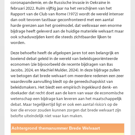
coronapandemie, en de Russische invasie in Oekraïne in
februari 2022. Ruim vijftig jaar na het verschijnen van het
Rapport van de Club van Rome (1972) wordt de wereld intenser
dan ooit tevoren tastbaar geconfronteerd met een aantal
harde grenzen aan het groeimodel, dat weliswaar een enorme
bijdrage heeft geleverd aan de huidige materiële welvaart maar
ook schaduwzijden kent die steeds zichtbaarder lijken te
worden.
Deze behoefte heeft de afgelopen jaren tot een belangrijk en
boeiend debat geleid in de wereld van beleidsgeoriënteerde
economen (zie bijvoorbeeld de recente bijdragen van Bas
Jacobs, 2024, en Machiel Mulder, 2024). In deze bijdrage zullen
we betogen dat brede welvaart om meerdere redenen een zeer
waardevolle aanvulling biedt op de gereedschapskist van
beleidsmakers. Het biedt een empirisch ingekleurd denk- en
doekader dat recht doet aan de kern van waar de economische
wetenschap een bijdrage kan leveren aan het maatschappelijk
debat. Maar tegelijkertijd ligt er ook een aantal risico’s op de
loer die ervoor zouden kunnen zorgen dat brede welvaart zijn
belofte uiteindelijk niet waar kan maken.
Achtergrond themanummer Brede Welvaart