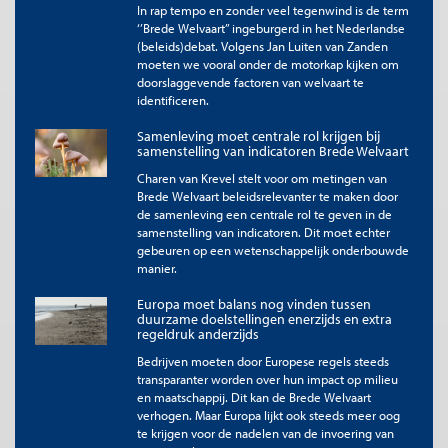
introductie van het boek waarin ze stellen: ‘
The world is facing
In rap tempo en zonder veel tegenwind is de term
three existential crises: a climate crisis, an inequality crisis, and a crisis
‘’Brede Welvaart’’ ingeburgerd in het Nederlandse
in democracy.
Will we be able to prosper within our planetary
(beleids)debat. Volgens Jan Luiten van Zanden
boundaries? Can a modern economy deliver shared prosperity? And
moeten we vooral onder de motorkap kijken om
can democracies thrive if our economies fail to deliver shared
doorslaggevende factoren van welvaart te
identificeren.
prosperity? These are critical questions, yet the accepted ways by
which we measure economic performance give absolutely no hint that
Samenleving moet centrale rol krijgen bij
we might be facing a problem’
(Stiglitz et al., 2019, p. xiii). Een
samenstelling van indicatoren Brede Welvaart
citaat dat anno 2025 actueler lijkt dan ooit.
Charen van Krevel stelt voor om metingen van
Een cruciale notie daarbij is dat die optimale balans niet
Brede Welvaart beleidsrelevanter te maken door
objectief valt te bepalen. Dat betekent dat een één-
de samenleving een centrale rol te geven in de
dimensionele indicator voor “de” brede welvaart, dus één
samenstelling van indicatoren. Dit moet echter
objectief uit te rekenen getal dat alles omvat, niet bestaat en
gebeuren op een wetenschappelijk onderbouwde
een zoektocht daarnaar zinloos is en louter dwaallichten zou
manier.
opleveren. Dit zou niet verrassend moeten zijn. Arrow wees er
Europa moet balans nog vinden tussen
reeds op dat ‘de’ sociale welvaartsfunctie niet bestaat. Inter-
duurzame doelstellingen enerzijds en extra
personele nutsvergelijkingen zijn ten principale subjectief, en
regeldruk anderzijds
hetzelfde geldt voor waarde-geladen oordelen over wenselijke
Bedrijven moeten door Europese regels steeds
inkomens(her)verdeling. Economen dienen te erkennen dat het
transparanter worden over hun impact op milieu
niet aan de beroepsgroep is om de gewichten te bepalen in het
en maatschappij. Dit kan de Brede Welvaart
aggregeren van het nut van individuen of de verschillende
verhogen. Maar Europa lijkt ook steeds meer oog
doelstellingen van beleid. Dat is ten principale aan de politiek.
te krijgen voor de nadelen van de invoering van
Economen kunnen uiteraard wél de noodzakelijke ingrediënten