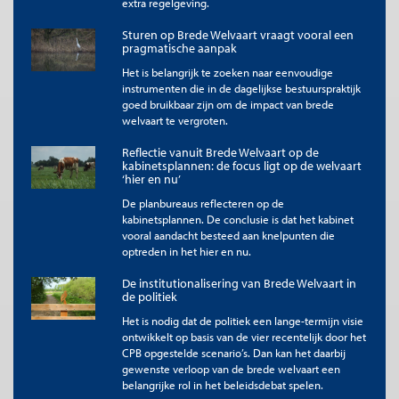
extra regelgeving.
voor het maken van die afweging in beeld brengen, en
kwantificeren waar mogelijk. Daarmee helpen én dwingen ze de
Sturen op Brede Welvaart vraagt vooral een
politiek en het beleid om expliciet te zijn over de
pragmatische aanpak
waardeoordelen die gehanteerd worden bij het maken van
Het is belangrijk te zoeken naar eenvoudige
afwegingen.
instrumenten die in de dagelijkse bestuurspraktijk
goed bruikbaar zijn om de impact van brede
Een cruciale notie daarbij is dat die
welvaart te vergroten.
optimale balans niet objectief valt te
Reflectie vanuit Brede Welvaart op de
bepalen. Dat betekent dat een één-
kabinetsplannen: de focus ligt op de welvaart
dimensionele indicator voor “de” brede
‘hier en nu’
welvaart, dus één objectief uit te rekenen
De planbureaus reflecteren op de
getal dat alles omvat, niet bestaat en een
kabinetsplannen. De conclusie is dat het kabinet
zoektocht daarnaar zinloos is en louter
vooral aandacht besteed aan knelpunten die
optreden in het hier en nu.
dwaallichten zou opleveren.
De institutionalisering van Brede Welvaart in
Hier ligt dan ook de grootste potentiële zwakte van het brede
de politiek
welvaartsbegrip als sturingsinstrument. Met alle inhoudelijke
Het is nodig dat de politiek een lange-termijn visie
tekortkomingen als welvaartsindicator hebben BNP als macro-
ontwikkelt op basis van de vier recentelijk door het
economische indicator, en een maatschappelijke baten-kosten
CPB opgestelde scenario’s. Dan kan het daarbij
ratio bij een projectevaluatie, één groot praktisch voordeel: ze
gewenste verloop van de brede welvaart een
zijn als één getal uit te drukken en daarmee ogenschijnlijk
belangrijke rol in het beleidsdebat spelen.
eenduidig. Een adequaat brede-welvaartsinstrument laat juist