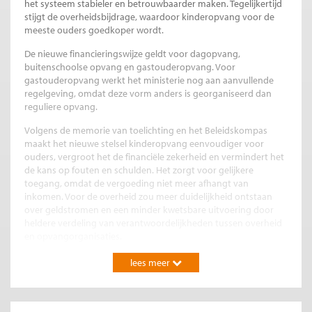
het systeem stabieler en betrouwbaarder maken. Tegelijkertijd
stijgt de overheidsbijdrage, waardoor kinderopvang voor de
meeste ouders goedkoper wordt.
De nieuwe financieringswijze geldt voor dagopvang,
buitenschoolse opvang en gastouderopvang. Voor
gastouderopvang werkt het ministerie nog aan aanvullende
regelgeving, omdat deze vorm anders is georganiseerd dan
reguliere opvang.
Volgens de memorie van toelichting en het Beleidskompas
maakt het nieuwe stelsel kinderopvang eenvoudiger voor
ouders, vergroot het de financiële zekerheid en vermindert het
de kans op fouten en schulden. Het zorgt voor gelijkere
toegang, omdat de vergoeding niet meer afhangt van
inkomen. Voor de overheid zou meer duidelijkheid ontstaan
over geldstromen en een minder kwetsbare uitvoering door
heldere verdeling van verantwoordelijkheden tussen overheid
en opvangorganisaties.
Verschillende risico’s
lees meer
Het Ministerie onderkent in de Wet verschillende risico’s. Door
de hogere subsidie neemt de vraag naar kinderopvang toe,
met mogelijk hogere tarieven en langere wachttijden tot