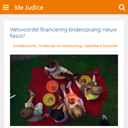
Me Judice
Wetsvoorstel financiering kinderopvang: nieuw
fiasco?
Arbeidsmarkt
Onderwijs en wetenschap
Openbare financiën