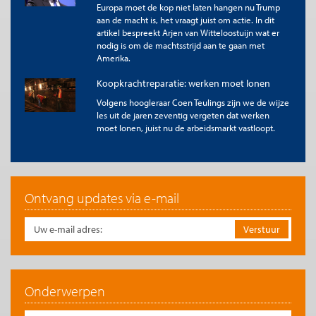
Europa moet de kop niet laten hangen nu Trump
De nieuwe wet leidt tot meer vraag naar kinderopvang, hogere
aan de macht is, het vraagt juist om actie. In dit
tarieven en langere wachttijden. Ouders zullen meer uren
artikel bespreekt Arjen van Witteloostuijn wat er
afnemen die zij niet benutten, omdat de eigen bijdrage klein is.
nodig is om de machtsstrijd aan te gaan met
De toegankelijkheid van gastouderopvang komt onder druk te
Amerika.
staan, maar mogelijk van het hele stelsel. In een tijd van krapte
op de arbeidsmarkt moet veel extra personeel worden
Koopkrachtreparatie: werken moet lonen
geworven.
Volgens hoogleraar Coen Teulings zijn we de wijze
De kosten worden in potentie onbeheersbaar. De financiering
les uit de jaren zeventig vergeten dat werken
van de kinderopvang heeft paralellen met de niet zo
moet lonen, juist nu de arbeidsmarkt vastloopt.
succesvolle hervorming van de jeugdzorg: de individuele
financiële relatie tussen burger en overheid wordt vervangen
door een collectieve geldstroom richting uitvoerende partijen.
In de Jeugdzorg zien we dat dit leidt tot voortdurende claims
om extra geld en daarmee onbeheersbare kosten.
Ontvang updates via e-mail
In de Memorie van Toelichting van 118
bladzijden staat vrijwel niets over de
pedagogische gevolgen voor het kind, maar
wel iets opvallends over de impact van
deze dure operatie op de
Onderwerpen
arbeidsparticipatie. Die is namelijk heel