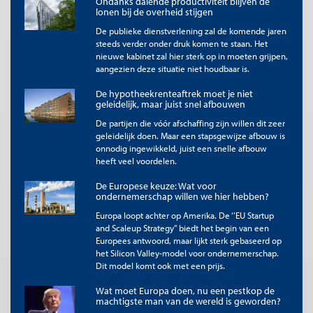
Ondanks dalende productiviteit blijven de
naar kinderopvangorganisaties, terwijl ouders aan
lonen bij de overheid stijgen
voorwaarden moeten blijven voldoen. Dit kan tot
onduidelijkheid leiden bij fouten of wijzigingen.
De publieke dienstverlening zal de komende jaren
steeds verder onder druk komen te staan. Het
Omdat ouders nog maar een klein deel zelf betalen, vermindert
nieuwe kabinet zal hier sterk op in moeten grijpen,
de prijsgevoeligheid. Kinderopvangorganisaties krijgen meer
aangezien deze situatie niet houdbaar is.
ruimte om tarieven te verhogen tot aan de maximum uurprijs.
De hypotheekrenteaftrek moet je niet
Dat kan prijsopdrijvend werken en de totale kosten voor de
geleidelijk, maar juist snel afbouwen
overheid doen stijgen. De prikkel tot efficiëntie neemt af omdat
het grootste deel van de inkomsten is gegarandeerd. Op
De partijen die vóór afschaffing zijn willen dit zeer
langere termijn kan de nadruk op formele opvang leiden tot
geleidelijk doen. Maar een stapsgewijze afbouw is
minder waardering of beschikbaarheid van informele
onnodig ingewikkeld, juist een snelle afbouw
zorgvormen, zoals opvang door familie of buren.
heeft veel voordelen.
Verder wordt het stelsel gevoelig voor misbruik. Doordat de
De Europese keuze: Wat voor
ondernemerschap willen we hier hebben?
overheid direct aan kinderopvangorganisaties betaalt,
vermindert de financiële controle van ouders. De overheid ziet
Europa loopt achter op Amerika. De ‘’EU Startup
minder wat er op de werkvloer gebeurt. In een sector met veel
and Scaleup Strategy’’ biedt het begin van een
kleine aanbieders vergroot dat het risico op fictieve uren,
Europees antwoord, maar lijkt sterk gebaseerd op
overfacturering en kwaliteitsdumping, etc. Met de beoogde
het Silicon Valley-model voor ondernemerschap.
DAEB-controles haal je dat er niet uit. Zo worstelen gemeenten
Dit model komt ook met een prijs.
al vele jaren
met malafide zorgbedrijven
.
Wat moet Europa doen, nu een pestkop de
machtigste man van de wereld is geworden?
Gevolgen en conclusie