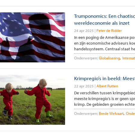
Trumponomics: Een chaotis
wereldeconomie als inzet
24 apr 2025
Peter de Ridder
In een poging de Amerikaanse pos
en zijn economische adviseurs koer
handelssysteem. Centraal staat h
Onderwerpen:
Globalisering
Interna
Krimpregio’s in beeld: Mees
22 apr 2025
Albert Rutten
De verschillen tussen krimpgebied
meeste krimpregio’s is er geen s
krimp. De gebieden groeien echter
Onderwerpen:
Brede Welvaart
Onde