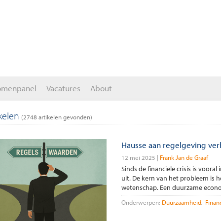
omenpanel
Vacatures
About
ikelen
(
2748
artikelen gevonden)
Hausse aan regelgeving ve
12 mei 2025
Frank Jan de Graaf
Sinds de financiële crisis is voor
uit. De kern van het probleem is h
wetenschap. Een duurzame econom
Onderwerpen:
Duurzaamheid
Finan