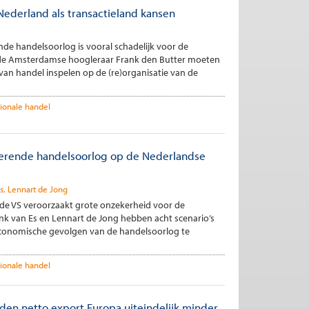
ederland als transactieland kansen
de handelsoorlog is vooral schadelijk voor de
de Amsterdamse hoogleraar Frank den Butter moeten
an handel inspelen op de (re)organisatie van de
tionale handel
lerende handelsoorlog op de Nederlandse
s
Lennart de Jong
de VS veroorzaakt grote onzekerheid voor de
k van Es en Lennart de Jong hebben acht scenario’s
conomische gevolgen van de handelsoorlog te
tionale handel
den netto export Europa uiteindelijk minder