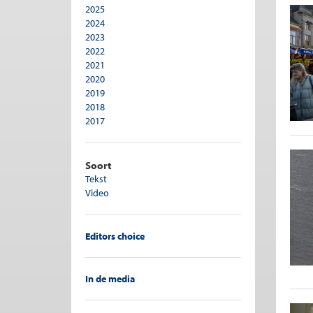
2025
Pensioen
2024
Personeelsbeleid
2023
Publieke sector
2022
Recht en economie
2021
Regulering
2020
Ruimtelijke ordening
2019
Sociale zekerheid
2018
Sport
2017
Transporteconomie
2016
Vergrijzing
2015
Verzekeringen
2014
Soort
Woningmarkt
2013
Tekst
2012
Video
2011
2010
2009
Editors choice
2008
In de media