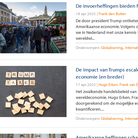
De invoerheffingen bieden N
18 apr 2025
Frank den Butter
De door president Trump ontketen
Amerikaanse economie. Volgens 
we in Nederland met onze kennis v
wereldwi...
Onderwerpen:
Globalisering
Interna
De impact van Trumps esca
economie (en breder)
17 apr 2025
Hugo Erken
Frank van E
Het zwalkende handelsbeleid van 
wereldeconomie. Hugo Erken, Fran
doorgerekend om de mogelijke e
kwantificeren....
Onderwerpen:
Globalisering
Interna
Amerikaanse heffingen scha