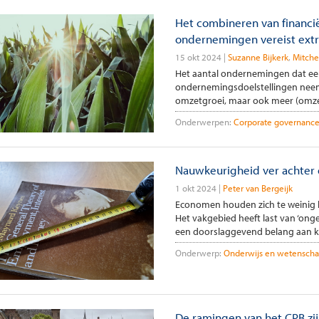
Het combineren van financi
ondernemingen vereist extr
15 okt 2024
Suzanne Bijkerk
Mitche
Het aantal ondernemingen dat een 
ondernemingsdoelstellingen nee
omzetgroei, maar ook meer (omzet
Onderwerpen:
Corporate governanc
Nauwkeurigheid ver achter d
1 okt 2024
Peter van Bergeijk
Economen houden zich te weinig 
Het vakgebied heeft last van ‘ong
een doorslaggevend belang aan klei
Onderwerp:
Onderwijs en wetensch
De ramingen van het CPB zij