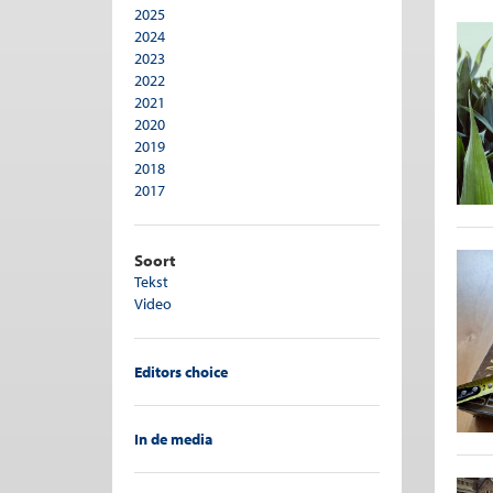
2025
Pensioen
2024
Personeelsbeleid
2023
Publieke sector
2022
Recht en economie
2021
Regulering
2020
Ruimtelijke ordening
2019
Sociale zekerheid
2018
Sport
2017
Transporteconomie
2016
Vergrijzing
2015
Verzekeringen
2014
Soort
Woningmarkt
2013
Tekst
2012
Video
2011
2010
2009
Editors choice
2008
In de media