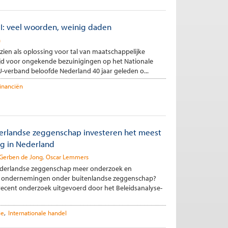
 I: veel woorden, weinig daden
n
 zien als oplossing voor tal van maatschappelijke
tijd voor ongekende bezuinigingen op het Nationale
EU-verband beloofde Nederland 40 jaar geleden o...
inanciën
rlandse zeggenschap investeren het meest
ng in Nederland
Gerben de Jong
Oscar Lemmers
derlandse zeggenschap meer onderzoek en
an ondernemingen onder buitenlandse zeggenschap?
recent onderzoek uitgevoerd door het Beleidsanalyse-
ie
Internationale handel