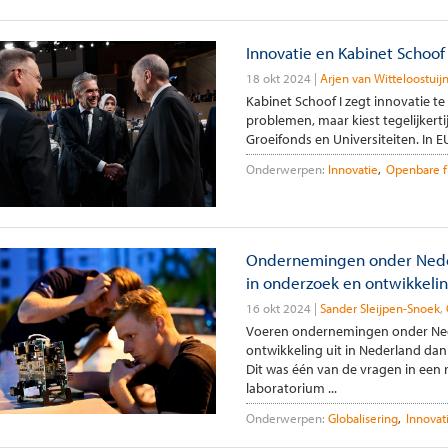
Innovatie en Kabinet Schoof
18 okt 2024
Arjen van Witteloostuij
Kabinet Schoof I zegt innovatie te
problemen, maar kiest tegelijker
Groeifonds en Universiteiten. In 
Onderwerpen:
Innovatie
Openbare f
Ondernemingen onder Nede
in onderzoek en ontwikkeli
16 okt 2024
Sander Sleijpen-Snoek
Voeren ondernemingen onder Ne
ontwikkeling uit in Nederland d
Dit was één van de vragen in een 
laboratorium ...
Onderwerpen:
Globalisering
Innovat