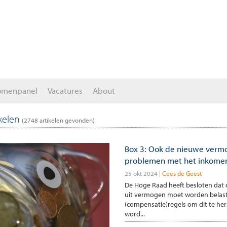
omenpanel
Vacatures
About
ikelen
(
2748
artikelen gevonden)
Box 3: Ook de nieuwe verm
problemen met het inkome
25 okt 2024
Cees de Geest
De Hoge Raad heeft besloten dat 
uit vermogen moet worden belast.
(compensatie)regels om dit te her
word...