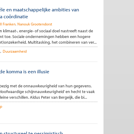
ële en maatschappelijke ambities van
a coördinatie
ll Franken
Nanouk Grootendorst
klimaat-, energie- of sociaal doel nastreeft naast de
mt toe. Sociale ondernemingen hebben een hogere
)onzekerheid. Multitasking, het combineren van ver...
e
Duurzaamheid
e komma is een illusie
bezig met de onnauwkeurigheid van hun gegevens.
eloofwaardige schijnnauwkeurigheid’ en hecht te vaak
ne verschillen. Aldus Peter van Bergeijk, die bi...
ap
n structureel te pessimistisch