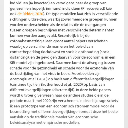
individuen (I= invected) en vervolgens naar de groep van
genezen (en hopelijk immune) individuen (R=recovered) (zie
ook
de Ridder, 2020
). Dit type modellen laat zich in verschillende
richtingen uitbreiden, waarbij zowel meerdere groepen kunnen
worden onderscheiden als de relaties die de overgangen
tussen groepen beschrijven met verschillende determinanten
kunnen worden aangevuld. Recentelijk is bij de
coronabesmetting al een groot aantal papers verschenen
waarbij op verschillende manieren het beleid van
contactbeperking (lockdown) en sociale onthouding (social
distancing), en de gevolgen daarvan voor de economie, in een
SIR-model zijn ingebouwd. Daarmee komt de afweging tussen
schade voor de gezondheid en schade voor de economie van
de bestrijding van het virus in beeld. Voorbeelden zijn
Acemoglu et al. (2020) op basis van differentiaalvergelijkingen
(continue tijd), en Brotherhood et al. (2020) op basis van
differentievergelijkingen (discrete tijd). In deze beide papers
wordt uitvoerig verwezen naar de andere studies die in de
periode maart-mei 2020 zijn verschenen. In deze bijdrage schets
ik een prototype van een economisch stromenmodel voor de
besmetting met differentievergelijkingen omdat deze het beste
aansluit op de traditionele manier van economische
beleidsanalyse met empirische modellen.