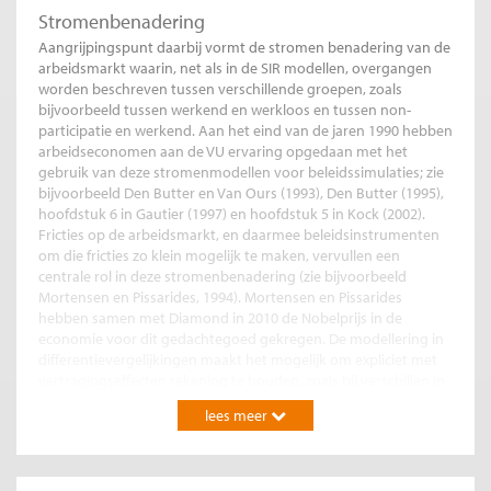
Stromenbenadering
Aangrijpingspunt daarbij vormt de stromen benadering van de
arbeidsmarkt waarin, net als in de SIR modellen, overgangen
worden beschreven tussen verschillende groepen, zoals
bijvoorbeeld tussen werkend en werkloos en tussen non-
participatie en werkend. Aan het eind van de jaren 1990 hebben
arbeidseconomen aan de VU ervaring opgedaan met het
gebruik van deze stromenmodellen voor beleidssimulaties; zie
bijvoorbeeld Den Butter en Van Ours (1993), Den Butter (1995),
hoofdstuk 6 in Gautier (1997) en hoofdstuk 5 in Kock (2002).
Fricties op de arbeidsmarkt, en daarmee beleidsinstrumenten
om die fricties zo klein mogelijk te maken, vervullen een
centrale rol in deze stromenbenadering (zie bijvoorbeeld
Mortensen en Pissarides, 1994). Mortensen en Pissarides
hebben samen met Diamond in 2010 de Nobelprijs in de
economie voor dit gedachtegoed gekregen. De modellering in
differentievergelijkingen maakt het mogelijk om expliciet met
vertragingseffecten rekening te houden, zoals bij verschillen in
reactie op kortdurende en langdurende werkloosheid. Ook kan
lees meer
een modelsimulatie vanuit een bepaalde uitgangssituatie
worden uitgevoerd zodat de gevolgen van beleidswijzigingen
direct vanuit die uitgangsituatie in beeld worden gebracht.