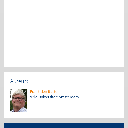
laten verlopen zodat de fricties op de arbeidsmarkt zo klein
mogelijk zijn. Bij de ‘productie’ van het aantal besmettingen
heeft het beleid precies het tegenovergestelde doel, namelijk
om de ‘productie’ van de nieuwe besmettingen zo laag mogelijk
te laten zijn. In gestileerde vorm kan dit door de volgende
functie worden weergegeven:
α
ꞵ
Fs,i
= (1/c
) (π
S
)
(π
I
)
t
m
1
t
2
t
Hierbij is c
de mate waarin besmetting wordt voorkomen, π
m
1
een schaalfactor voor het besmettelijke deel van de populatie
(bijvoorbeeld afhankelijk van de mate waarin extra
contactbeperkingen voor het meest besmetbare deel van de
populatie gelden, en/of van de verhouding tussen S en R, om
de invloed van de mate van groepsimmuniteit in het model in
Auteurs
te bouwen) en π
een schaalfactor voor het besmette en
2
besmettelijke deel van de populatie (bijvoorbeeld afhankelijk
Frank den Butter
van de mate waarin quarantaine gehandhaafd wordt en van de
Vrije Universiteit Amsterdam
mate waarin besmettelijkheid niet wordt opgemerkt vanwege
de incubatieperiode, of onvolledig testen). De functie is als
productiefunctie gespecificeerd waarbij in geval van een Cobb
Douglas productiefunctie ꞵ= 1-α zodat er sprake is van
‘constante schaalopbrengsten’. In empirisch
arbeidsmarktonderzoek van de koppelfunctie is dat een