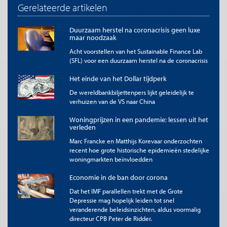
Gerelateerde artikelen
gebruikelijke veronderstelling maar in geval van de
besmettingsfunctie is dit niet vanzelfsprekend. Zo laten
Acemoglu et al. (2020) in een variantenanalyse zien dat
Duurzaam herstel na coronacrisis geen luxe
‘toenemende meeropbrengsten’ in het besmettingsproces
maar noodzaak
belangrijke implicaties voor uitkomsten van het model hebben.
Acht voorstellen van het Sustainable Finance Lab
Nader empirisch onderzoek hierover, en over de waarden van
(SFL) voor een duurzaam herstel na de coronacrisis
de parameters in de functie, is nodig om meer duidelijkheid te
verkrijgen. Evident is dat c
de cruciale beleidsvariabele in dit
m
Het einde van het Dollar tijdperk
model is. Naarmate het beleid meer efficiënt is in de bestrijding
De wereldbankbiljettenpers lijkt geleidelijk te
van de besmetting zijn de kosten voor de economie hoger.
verhuizen van de VS naar China
Verschillende beleidsopties t.a.v. contactbeperkingen en sociale
onthouding, en versoepelingen daarvan, kunnen via deze
Woningprijzen in een pandemie: lessen uit het
beleidsvariabele worden ingebouwd. Zo splitsen Acemoglu et
verleden
al. (2020) de populatie in drie groepen, jong, middelbaar en
Marc Francke en Matthijs Korevaar onderzochten
oud, waarbij de maatregelen voor ouderen, met een grotere
recent hoe grote historische epidemieën stedelijke
kans op ernstige ziekte en zelfs overlijden, strenger zijn dan
woningmarkten beïnvloedden
voor de anderen. Dat verlaagt de kosten voor de economie
zonder veel in te leveren op de ‘kosten’ van gezondheid (zie ook
Economie in de ban door corona
Fransman et al., 2020). Brotherhood et al. (2020) bouwen deze
verschillen in besmettelijkheid van leeftijdsgroepen in door te
Dat het IMF parallellen trekt met de Grote
Depressie mag hopelijk leiden tot snel
rekenen met eigen preferenties van een groep jongeren en een
veranderende beleidsinzichten, aldus voormalig
groep ouderen waarbij jongeren zich (vanuit hun rationaliteit)
directeur CPB Peter de Ridder.
minder goed aan de beperkende maatregelen houden dan