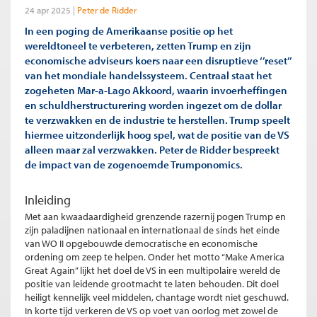
24 apr 2025
Peter de Ridder
In een poging de Amerikaanse positie op het
wereldtoneel te verbeteren, zetten Trump en zijn
economische adviseurs koers naar een disruptieve ‘’reset’’
van het mondiale handelssysteem. Centraal staat het
zogeheten Mar-a-Lago Akkoord, waarin invoerheffingen
en schuldherstructurering worden ingezet om de dollar
te verzwakken en de industrie te herstellen. Trump speelt
hiermee uitzonderlijk hoog spel, wat de positie van de VS
alleen maar zal verzwakken. Peter de Ridder bespreekt
de impact van de zogenoemde Trumponomics.
Inleiding
Met aan kwaadaardigheid grenzende razernij pogen Trump en
zijn paladijnen nationaal en internationaal de sinds het einde
van WO II opgebouwde democratische en economische
ordening om zeep te helpen. Onder het motto “Make America
Great Again” lijkt het doel de VS in een multipolaire wereld de
positie van leidende grootmacht te laten behouden. Dit doel
heiligt kennelijk veel middelen, chantage wordt niet geschuwd.
In korte tijd verkeren de VS op voet van oorlog met zowel de