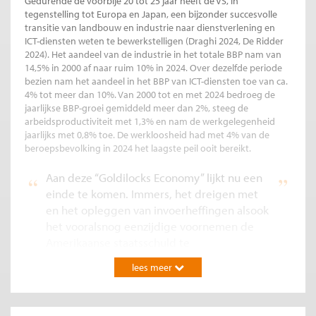
Gedurende de voorbije 20 tot 25 jaar heeft de VS, in
tegenstelling tot Europa en Japan, een bijzonder succesvolle
transitie van landbouw en industrie naar dienstverlening en
ICT-diensten weten te bewerkstelligen (Draghi 2024, De Ridder
2024). Het aandeel van de industrie in het totale BBP nam van
14,5% in 2000 af naar ruim 10% in 2024. Over dezelfde periode
bezien nam het aandeel in het BBP van ICT-diensten toe van ca.
4% tot meer dan 10%. Van 2000 tot en met 2024 bedroeg de
jaarlijkse BBP-groei gemiddeld meer dan 2%, steeg de
arbeidsproductiviteit met 1,3% en nam de werkgelegenheid
jaarlijks met 0,8% toe. De werkloosheid had met 4% van de
beroepsbevolking in 2024 het laagste peil ooit bereikt.
Aan deze “Goldilocks Economy” lijkt nu een
einde te komen. Immers, het dreigen met
en het opleggen van invoerheffingen alsook
het vooralsnog eenzijdige voornemen de
Amerikaanse staatsschuld te
herstructureren kunnen de Amerikaanse
lees meer
economie ernstige averij bezorgen.
Met de opkomst van China en Taiwan als de “fabrieken van de
wereld” globaliseerde de wereldeconomie, breidden handels-