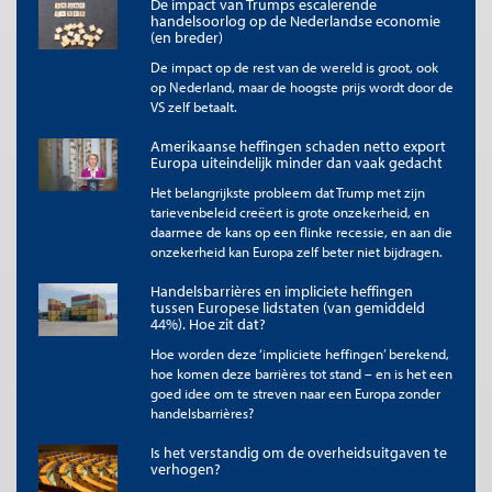
De impact van Trumps escalerende
tekort geen problemen opleverde. Integendeel,
handelsoorlog op de Nederlandse economie
spaaroverschotten elders in de wereld (grafiek 2) werden
(en breder)
aangetrokken door de grotere economische dynamiek in de VS,
De impact op de rest van de wereld is groot, ook
de naar verhouding aantrekkelijke rendementsvooruitzichten,
op Nederland, maar de hoogste prijs wordt door de
de diepe en geïntegreerde kapitaalmarkt alsmede de zekerheid
VS zelf betaalt.
van een betrouwbare overheid wiens handelen werd geborgd
door tal van instituties alsmede wet- en regelgeving. Zo
Amerikaanse heffingen schaden netto export
ontstond een situatie waarin ex ante de netto instroom van
Europa uiteindelijk minder dan vaak gedacht
kapitaal het tekort op de lopende rekening overtrof. Het ex
Het belangrijkste probleem dat Trump met zijn
post evenwicht tussen beide zaken werd daarom bereikt bij
tarievenbeleid creëert is grote onzekerheid, en
hogere assetprijzen, i.e. hogere beurs- en obligatiekoersen en
daarmee de kans op een flinke recessie, en aan die
een hogere koers van de dollar.
onzekerheid kan Europa zelf beter niet bijdragen.
Grafiek 1. Amerikaanse in- en uitvoer en saldo lopende
Handelsbarrières en impliciete heffingen
rekening als % van BBP. (links)
tussen Europese lidstaten (van gemiddeld
44%). Hoe zit dat?
Grafiek 2. Spaaroverschotten 2024 in mld. $. (rechts)
Hoe worden deze ‘impliciete heffingen’ berekend,
hoe komen deze barrières tot stand – en is het een
goed idee om te streven naar een Europa zonder
handelsbarrières?
Is het verstandig om de overheidsuitgaven te
verhogen?