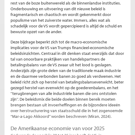
rest van de boze buitenwereld als de binnenlandse instituties.
Onderbouwing en uitvoering van dit nieuwe beleid is
fragmentarisch en chaotisch en wordt gekenmerkt door
populisme van het zuiverste water. Immers, alles wat als
schadelijk voor de VS wordt gepercipieerd is altijd de schuld en
bewuste opzet van de ander.
Deze bijdrage beperkt zich tot de macro-economische
implicaties voor de VS van Trumps financieel-economische
beleidsinzichten. Centraal in dit denken staat enerzijds dat door
tal van onoorbare praktijken van handelspartners de
betalingsbalans van de VS zwaar uit het lood is geslagen.
Anderzijds zijn grote delen van de traditionele maak-industrie
en de daarmee verbonden banen zo goed als verdwenen. Het
beleid richt zich op herstel van betalingsbalansevenwicht, beter
gezegd herstel van evenwicht op de goederenbalans, en het
''terugbrengen van alle industriële banen die ons ontstolen
zijn''. De beleidsmix die beide doelen binnen bereik moeten
brengen bestaan uit invoerheffingen en de bijzondere ideeën
over herstructurering van staatsschuld die in het zogenoemde
“Mar-a-Lago Akkoord” worden beschreven (Miran, 2024).
De Amerikaanse economie van voor 2025