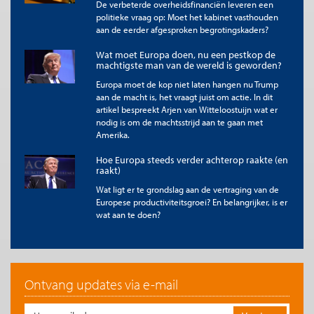
De verbeterde overheidsfinanciën leveren een
politieke vraag op: Moet het kabinet vasthouden
aan de eerder afgesproken begrotingskaders?
Bron: FRED / Bron: IMF
Wat moet Europa doen, nu een pestkop de
Aan deze “Goldilocks Economy” lijkt nu een einde te komen.
machtigste man van de wereld is geworden?
Immers, het dreigen met en het opleggen van invoerheffingen
Europa moet de kop niet laten hangen nu Trump
alsook het vooralsnog eenzijdige voornemen de Amerikaanse
aan de macht is, het vraagt juist om actie. In dit
staatsschuld te herstructureren kunnen de Amerikaanse
artikel bespreekt Arjen van Witteloostuijn wat er
economie ernstige averij bezorgen. Temeer wanneer de
nodig is om de machtsstrijd aan te gaan met
gevolgen van sterk toenemende onzekerheid, door het
Amerika.
wispelturige en grillige Amerikaanse beleid veroorzaakt,
worden meegewogen.
Hoe Europa steeds verder achterop raakte (en
raakt)
Invoerheffingen
Wat ligt er te grondslag aan de vertraging van de
Op 2 april werden, tijdens Trumps zogenoemde “Liberation Day,”
Europese productiviteitsgroei? En belangrijker, is er
voor tal van landen ‘’wederkerige importheffingen’’ bekend
wat aan te doen?
gemaakt. Zelfs een “wetenschappelijke” onderbouwing voor
deze heffingen ontbrak niet: een gewichtig aandoende formule
met zelfs enkele symbolen uit het Griekse alfabet. Onnodig
ingewikkeld en bovendien klinkklare onzin. De ceteris paribus
onderbouwing van importheffingen kan veel eenvoudiger.
Ontvang updates via e-mail
Deze is, gegeven de prijselasticiteit van de invoer, terug te
leiden tot het antwoord op de vraag met welk percentage