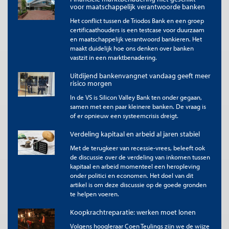
voor maatschappelijk verantwoorde banken
Deels vraagt dit een ombuiging van de sector zelf, die minder
oog lijkt te hebben voor innovatieve financiering.
Zo blijven
Het conflict tussen de Triodos Bank en een groep
Nederlandse banken flink achter
bij hun Europese ‘peers’ als het
certificaathouders is een testcase voor duurzaam
gaat om uitgaven voor Research & Development. Politiek en
en maatschappelijk verantwoord bankieren. Het
maakt duidelijk hoe ons denken over banken
toezichthouders zouden de sector wel kunnen stimuleren,
vastzit in een marktbenadering.
bijvoorbeeld door een van de drie, overigens hoogwaardige
jaarlijkse rapportages over financiële risico’s - van DNB, CPB en
Uitdijend bankenvangnet vandaag geeft meer
AFM te verruilen voor een rapportage over kansen voor de
risico morgen
sector om productiviteit te verhogen in ons land.
In de VS is Silicon Valley Bank ten onder gegaan,
II.
Financiering
: ambitieuze uitvoering van het
samen met een paar kleinere banken. De vraag is
of er opnieuw een systeemcrisis dreigt.
Nationaal Convenant mkb-Financiering
De kredietverlening aan ondernemers loopt de laatste jaren
Verdeling kapitaal en arbeid al jaren stabiel
terug. Vooral voor bedragen onder de 250.000 euro is
Met de terugkeer van recessie-vrees, beleeft ook
financiering lastig.
Ook het aanbod voor innovatieve ‘scale-ups’
de discussie over de verdeling van inkomen tussen
(voor bedragen boven de € 50 mln) is beperkt. Mede daardoor
kapitaal en arbeid momenteel een heropleving
stokt de doorgroei van bedrijven. Ook dat remt de
onder politici en economen. Het doel van dit
productiviteit, en daarmee de economische groei in ons land,
artikel is om deze discussie op de goede gronden
omdat productiviteit doorgaans oploopt naarmate bedrijven
te helpen voeren.
groter zijn.
Koopkrachtreparatie: werken moet lonen
Gelukkig worden op dit vlak stappen gezet. De belangrijkste
spelers in het mkb-financieringslandschap, waaronder de
Volgens hoogleraar Coen Teulings zijn we de wijze