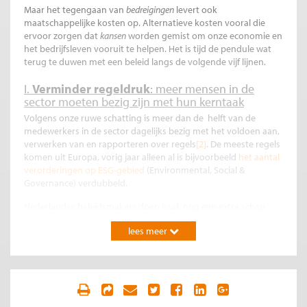
Maar het tegengaan van
bedreigingen
levert ook
maatschappelijke kosten op. Alternatieve kosten vooral die
ervoor zorgen dat
kansen
worden gemist om onze economie en
het bedrijfsleven vooruit te helpen. Het is tijd de pendule wat
terug te duwen met een beleid langs de volgende vijf lijnen.
I.
Verminder regeldruk
: meer mensen in de
sector moeten bezig zijn met hun kerntaak
Volgens onze ruwe schatting is meer dan de helft van de
medewerkers in de sector dagelijks bezig met het voldoen aan,
verwerken van en rapporteren over regels
[2]
. De meeste regels
komen uit Europa, vorig jaar alleen al is bijvoorbeeld
het aantal
verorderingen op ESG-gebied
(Environmental, Social &
Governance) verdubbeld.
Nederlandse beleidsmakers doen vaak nog een extra schep
bovenop de Europese regels. Niet alleen de politiek doet dat,
lees meer
typerend voor de sector is dat zijn eigen toezichthouders ook
‘regels’ opstelt, zij het dat de toezichthouder dit vaak doet om
complexe wetgeving te verhelderen.
Regels hebben hun functie, maar zijn niet kosteloos. Deze
kosten zijn niet louter financieel. Zo stagneert de