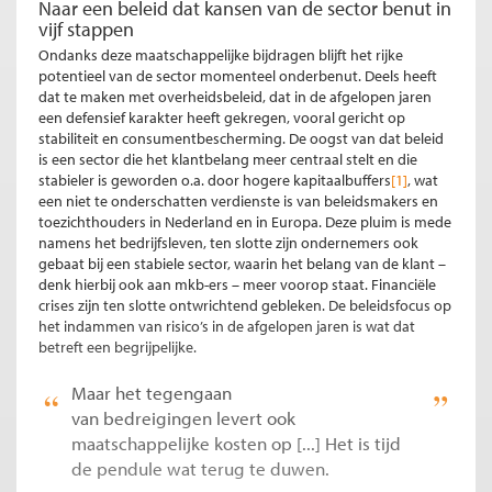
Naar een beleid dat kansen van de sector benut in
vijf stappen
Ondanks deze maatschappelijke bijdragen blijft het rijke
potentieel van de sector momenteel onderbenut. Deels heeft
dat te maken met overheidsbeleid, dat in de afgelopen jaren
een defensief karakter heeft gekregen, vooral gericht op
stabiliteit en consumentbescherming. De oogst van dat beleid
is een sector die het klantbelang meer centraal stelt en die
stabieler is geworden o.a. door hogere kapitaalbuffers
[1]
, wat
een niet te onderschatten verdienste is van beleidsmakers en
toezichthouders in Nederland en in Europa. Deze pluim is mede
namens het bedrijfsleven, ten slotte zijn ondernemers ook
gebaat bij een stabiele sector, waarin het belang van de klant –
denk hierbij ook aan mkb-ers – meer voorop staat. Financiële
crises zijn ten slotte ontwrichtend gebleken. De beleidsfocus op
het indammen van risico’s in de afgelopen jaren is wat dat
betreft een begrijpelijke.
Maar het tegengaan
van bedreigingen levert ook
maatschappelijke kosten op [...] Het is tijd
de pendule wat terug te duwen.