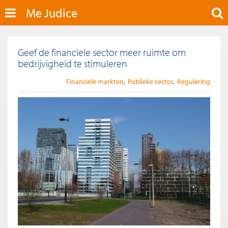
Me Judice
Geef de financiele sector meer ruimte om
bedrijvigheid te stimuleren
Financiële markten
Publieke sector
Regulering