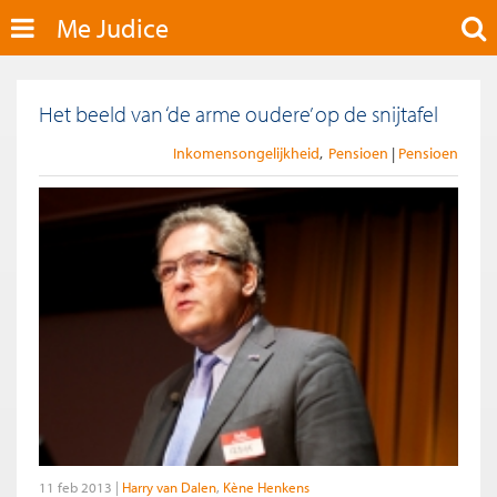
Me Judice
Het beeld van ‘de arme oudere’ op de snijtafel
Inkomensongelijkheid
Pensioen
Pensioen
11 feb 2013
Harry van Dalen
Kène Henkens