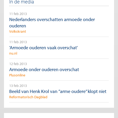
In de media
moeilijk rondkomt vertoont een veel minder grote stijging.
Figuur 1: Mate waarin oudere leeftijdsgroepen rond
11 feb 2013
kunnen komen van hun inkomen, 1991-2011
Nederlanders overschatten armoede onder
(percentages)
ouderen
Volkskrant
11 feb 2013
'Armoede ouderen vaak overschat'
nu.nl
12 feb 2013
Armoede onder ouderen overschat
Plusonline
13 feb 2013
Beeld van Henk Krol van ”arme oudere” klopt niet
Reformatorisch Dagblad
Noot: De vraag waarop deze figuur is gebaseerd luidt: “Hoe goed kunt u
rondkomen met het totale netto huishoudinkomen?”. Bron data: Soede
(2012) en CBS Statline.