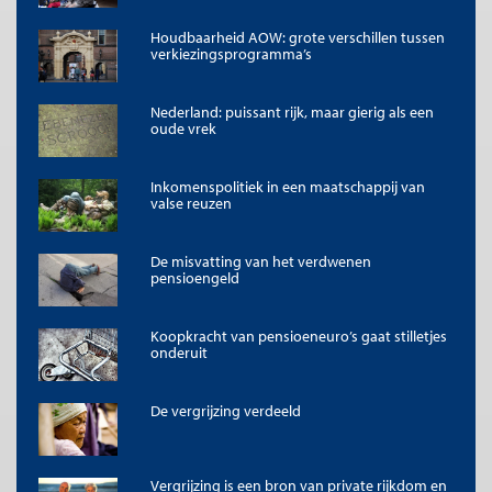
de armoede een kans krijgt. Echter het positieve nieuws is dat
door pensioenen (AOW en aanvullende pensioenen) de
Houdbaarheid AOW: grote verschillen tussen
armoede aanzienlijk minder is.
verkiezingsprogramma’s
*
Figuur 2: Huishoudens (langdurig)
onder de lage-
inkomensgrens, naar leeftijd van de hoofdkostwinner,
Nederland: puissant rijk, maar gierig als een
2011 (in procenten, voorlopige cijfers)
oude vrek
Inkomenspolitiek in een maatschappij van
valse reuzen
De misvatting van het verdwenen
pensioengeld
Koopkracht van pensioeneuro’s gaat stilletjes
onderuit
*
Huishoudens met niet alleen in 2011, maar ook in de jaren 2008-2010
een laag inkomen. Bron: SCP,
Armoedesignalement 2012
.
De vergrijzing verdeeld
Stereotype beelden over 65-plussers
Ondanks de publieke verontwaardiging die al snel valt te
Vergrijzing is een bron van private rijkdom en