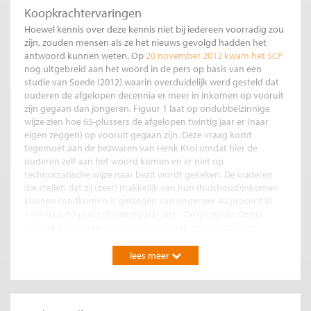
Koopkrachtervaringen
Hoewel kennis over deze kennis niet bij iedereen voorradig zou
zijn, zouden mensen als ze het nieuws gevolgd hadden het
antwoord kunnen weten. Op
20 november 2012 kwam het SCP
nog uitgebreid aan het woord in de pers op basis van een
studie van Soede (2012) waarin overduidelijk werd gesteld dat
ouderen de afgelopen decennia er meer in inkomen op vooruit
zijn gegaan dan jongeren. Figuur 1 laat op ondubbelzinnige
wijze zien hoe 65-plussers de afgelopen twintig jaar er (naar
eigen zeggen) op vooruit gegaan zijn. Deze vraag komt
tegemoet aan de bezwaren van Henk Krol omdat hier de
ouderen zelf aan het woord komen en er niet op
technocratische wijze naar bezit wordt gekeken. De ouderen
die stellen dat zij (zeer) makkelijk van hun (huishoud)inkomen
kunnen rondkomen is gestegen van ongeveer 40 procent in
1991 naar 63 procent twintig jaar later. De groep die (zeer)
moeilijk kan rondkomen vertoonde halverwege de jaren
negentig een beperkte stijging, maar twintig jaar later is het
percentage ouderen in moeilijkheden net zo hoog als aan het
lees meer
begin van de waarnemingsperiode. Onder invloed van de
vergrijzing van de bevolking is ook in absolute aantallen sprake
van een spectaculaire toename van het aantal 65-plussers dat
gemakkelijk rondkomt. Het aantal ouderen dat moeilijk tot zeer