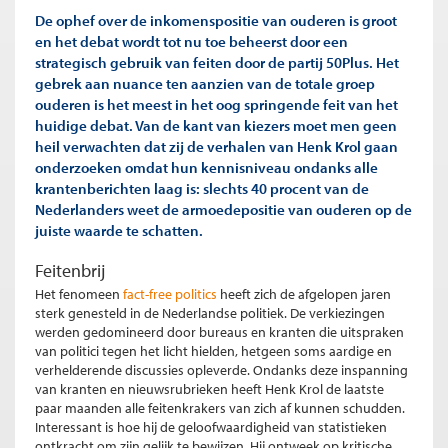
De ophef over de inkomenspositie van ouderen is groot
en het debat wordt tot nu toe beheerst door een
strategisch gebruik van feiten door de partij 50Plus. Het
gebrek aan nuance ten aanzien van de totale groep
ouderen is het meest in het oog springende feit van het
huidige debat. Van de kant van kiezers moet men geen
heil verwachten dat zij de verhalen van Henk Krol gaan
onderzoeken omdat hun kennisniveau ondanks alle
krantenberichten laag is: slechts 40 procent van de
Nederlanders weet de armoedepositie van ouderen op de
juiste waarde te schatten.
Feitenbrij
Het fenomeen
fact-free politics
heeft zich de afgelopen jaren
sterk genesteld in de Nederlandse politiek. De verkiezingen
werden gedomineerd door bureaus en kranten die uitspraken
van politici tegen het licht hielden, hetgeen soms aardige en
verhelderende discussies opleverde. Ondanks deze inspanning
van kranten en nieuwsrubrieken heeft Henk Krol de laatste
paar maanden alle feitenkrakers van zich af kunnen schudden.
Interessant is hoe hij de geloofwaardigheid van statistieken
ontkracht om zijn gelijk te bewijzen. Hij ontweek op kritische