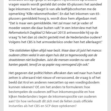
vragen waarin wordt gesteld dat onder 65-plussers het aandeel
lage inkomens het laagst is van alle leeftijdscohorten me de
opmerking “Kille rekenmethoden”. En dat het inkomen van 65-
plussers gemiddeld hoog is, wordt door hem afgedaan met:
“Dat is maar een gemiddelde. Het zal maar net je vader of
moeder wezen die daar buiten valt.” In een interview met het
Reformatorisch Dagblad
(2 februari 2013) antwoordde hij op de
vraag “Is het dan zó slecht gesteld met de Nederlandse oudere?
Volgens het CBS is het armoederisico onder hen het allerlaagst.”
“Die statistieken kijken altijd naar bezit. Maar daar zit juist het manco:
ouderen zitten veelal in een eigen huis dat ze tegenwoordig aan de
straatstenen niet kwijtraken. Juist die mensen worden nu van alle
kanten gepakt, terwijl ze op papier nog vermogend zijn ook.”
Het gegeven dat politici feiten afkraken dan wel naar hun hand
zetten is uiteraard niet nieuw of verrasssend, de vraag is of het
beeld dat Krol en anderen neerzetten op een voedingsbodem
kunnen rekenen? Of, om het anders te formuleren: hoe
bestempelen de ouderen zelf hun inkomenspositie en hoe
kijken Nederlanders tegen de inkomenspositie van ouderen
aan? En hoe verhoudt dit zich met de feiten zoals officiële
instanties als het CBS en SCP deze optekenen?