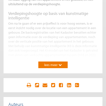
uitsluitend op de verdiepingshoogte.
Verdiepingshoogte op basis van kunstmatige
intelligentie
Om na te gaan of er een prijseffect is voor hoog wonen, is er
eerst inzicht nodig over de locatie van een appartement in een
gebouw. De basisregistraties van het Kadaster bevatten echter
geen informatie over de verdieping van appartementen, noch
over de verticale positie van het appartement in het gebouw.
Met behulp van kunstmatige intelligentie (KI) is deze informatie
dan ook toegevoegd. Het KI-model van het Kadaster is getraind
met akten van verkochte appartementen tussen 2018 en 2022,
waaruit specifieke informatie over de verdiepingshoogte is
afgeleid. Op basis van deze trainingsdataset schat het KI-model
lees meer
e
de verdieping voor elk appartement tot en met de 19
e
verdieping en groepeert verdiepingen vanaf de 20
verdieping.
Met een precisie van 53% schat het model de juiste verdieping
en heeft het een betrouwbaarheidsscore van 82%, met een
maximale foutmarge van 2 verdiepingen. Na deze schatting
bevat onze dataset informatie over de verdiepingshoogte van
7.934 appartementen die rechtstreeks uit de aktes zijn gelezen,
en van meer dan 34.000 appartementen die geschat zijn met
Auteurs
behulp van het KI-model.