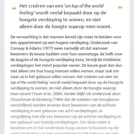
Het creëren van een ‘
on top of the world
feeling’
wordt veelal bepaald door op de
hoogste verdieping te wonen, en niet
alleen door de hoogte waarop men woont.
De verwachting is dat mensen bereid zijn meer te betalen voor
een appartement op een hogere verdieping. Onderzoek van
Conway & Adams (1977) wees namelijk uit dat wanneer
bewoners de keuze hadden voor hun woonetage, de helft voor
de laagste of de hoogste verdieping koos, terwijl de middelste
verdiepingen het minst populair waren. De keuze gaat dan dus
niet alleen om hoe hoog mensen willen wonen, maar ook om
waar ze in het gebouw willen wonen. Het creëren van een ‘
on
top of the world feeling’
wordt veelal bepaald door op de hoogste
verdieping te wonen, en niet alleen door de hoogte waarop
men woont (Yuen
et al
., 2006). Verder blijkt uit onderzoek door
Churchman & Ginsberg (1984) dat de nadelen van hoogbouw
verschillend werden ervaren door bewoners van de achtste
verdieping in een gebouw van acht verdiepingen, in
vergelijking met die van bewoners op de achtste verdieping in
een gebouw van twintig verdiepingen. Om deze reden is
besloten om in het onderzoek hoog wonen te baseren op de
verticale ligging van het appartement in het gebouw, en niet