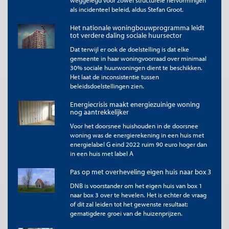
weggelegd voor zowel structurele hervormingen
vertegenwoordigt en 100% de bovenste verdieping. De
als incidenteel beleid, aldus Stefan Groot.
verdiepingshoogte is een maat die aansluit bij bijvoorbeeld het
panoramisch uitzicht, de verticale positie sluit aan bij de
Het nationale woningbouwprogramma leidt
voorkeur voor een appartement zo hoog mogelijk in een
tot verdere daling sociale huursector
gebouw. Door de verdieping en de verticale positie te
Dat terwijl er ook de doelstelling is dat elke
combineren, is de ligging van een appartement in het gebouw
gemeente in haar woningvoorraad over minimaal
gecategoriseerd als laag, midden of hoog (zie ook Kader 1).
30% sociale huurwoningen dient te beschikken.
Appartementen tot en met de derde verdieping worden,
Het laat de inconsistentie tussen
ongeacht de hoogte van het gebouw, als ‘laag’ beschouwd en
beleidsdoelstellingen zien.
zijn in de analyse de referentiegroep. Appartementen vanaf de
vierde verdieping tot en met de negentiende verdieping
Energiecrisis maakt energiezuinige woning
worden ingedeeld als ‘midden’, waarbij tevens de verticale
nog aantrekkelijker
positie van het appartement binnen het gebouw tussen 25%
Voor het doorsnee huishouden in de doorsnee
en 75% ligt. Alle appartementen vanaf de twintigste verdieping
woning was de energierekening in een huis met
en alle appartementen vanaf de vierde verdieping met een
energielabel G eind 2022 ruim 90 euro hoger dan
verticale positie van minimaal 75% worden ingedeeld als ‘hoog’.
in een huis met label A
Kader 1: Categorisering van de ligging van
Pas op met overheveling eigen huis naar box 3
appartementen in het gebouw
DNB is voorstander om het eigen huis van box 1
naar box 3 over te hevelen. Het is echter de vraag
of dit zal leiden tot het gewenste resultaat:
gematigdere groei van de huizenprijzen.