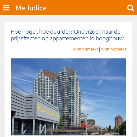
Me Judice
Hoe hoger, hoe duurder? Onderzoek naar de
prijseffecten op appartementen in hoogbouw
Woningmarkt
Woningmarkt