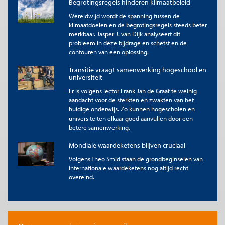
Begrotingsregels hinderen klimaatbeleid
economie zoals opgesteld door de OESO (2023). Het gaat om
metalen, mineralen en chemicaliën. Bovendien belichten we
Wereldwijd wordt de spanning tussen de
ook een categorie ‘overig’ waarin onder andere de waardeketen
klimaatdoelen en de begrotingsregels steeds beter
merkbaar. Jasper J. van Dijk analyseert dit
van halfgeleiders aan bod komt. Importkwetsbaarheden op het
probleem in deze bijdrage en schetst en de
terrein van landbouwproducten behandelen we in een aparte
contouren van een oplossing.
publicatie.
Transitie vraagt samenwerking hogeschool en
Overzicht van Nederlandse
universiteit
importkwetsbaarheden
Er is volgens lector Frank Jan de Graaf te weinig
Importkwetsbaarheid metalen
aandacht voor de sterkten en zwakten van het
huidige onderwijs. Zo kunnen hogescholen en
Tabel 1 geeft een overzicht van de importkwetsbaarheid van de
universiteiten elkaar goed aanvullen door een
Nederlandse economie op het gebied van metalen. Veel van
betere samenwerking.
deze kwetsbare metalen zijn belangrijk voor de
energietransitie. Voor sommige kwetsbare metalen zijn we niet
Mondiale waardeketens blijven cruciaal
alleen van een ander land afhankelijk voor het ruwe materiaal,
Volgens Theo Smid staan de grondbeginselen van
maar ook voor de bewerking ervan. Dat geldt bijvoorbeeld
internationale waardeketens nog altijd recht
voor magnesium. Magnesium is een licht metaal dat wordt
overeind.
gebruikt in bijvoorbeeld auto’s maar ook in laptops
.
Onbewerkt magnesium importeert Nederland veel uit China,
om het daarna weer te exporteren. Voor wat betreft de
bewerkte vorm van magnesium exporteert Nederland juist
weinig vergeleken met de import. Nederland is voor de