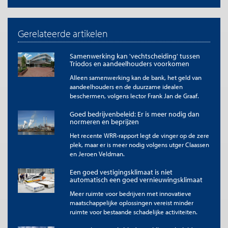
Er weinig substitutiemogelijkheden zijn binnen de EU.
De grondstof, het halffabricaat of het eindproduct schaars is
Gerelateerde artikelen
binnen de EU.
De import voornamelijk uit een land komt dat slecht scoort
op de index voor bestuurlijke en institutionele kwaliteit
Samenwerking kan 'vechtscheiding' tussen
Triodos en aandeelhouders voorkomen
(World Governance Indicator) van de Wereldbank.
Alleen samenwerking kan de bank, het geld van
Voor meer informatie over de berekeningswijze en methode
aandeelhouders en de duurzame idealen
verwijzen we naar
bijlage 1 (download)
. De beperkingen van
beschermen, volgens lector Frank Jan de Graaf.
onze methode staan in
bijlage 2 (download)
. Omdat we met
bovenstaande methode niet specifiek rekening houden met
Goed bedrijvenbeleid: Er is meer nodig dan
eventuele wederuitvoer van een grondstof of product, bekijken
normeren en beprijzen
we per item hoe groot de importwaarde is in verhouding tot de
Het recente WRR-rapport legt de vinger op de zere
totale handel in dit product (dus de Nederlandse invoer en
plek, maar er is meer nodig volgens utger Claassen
uitvoer samen). Dit geeft een extra kwetsbaarheidsindicatie
en Jeroen Veldman.
aan: hoe hoger deze ratio is, hoe meer we van dit product
importeren ten opzichte van wat we exporteren, dus hoe
Een goed vestigingsklimaat is niet
kwetsbaarder het product.
automatisch een goed vernieuwingsklimaat
Meer ruimte voor bedrijven met innovatieve
Op basis van onze berekeningen lichten we hieronder een
maatschappelijke oplossingen vereist minder
aantal productcategorieën uit die volgens ons cruciaal zijn voor
ruimte voor bestaande schadelijke activiteiten.
de Nederlandse economie. Zo zijn deze productgroepen onder
andere belangrijk voor de transitie naar een groenere