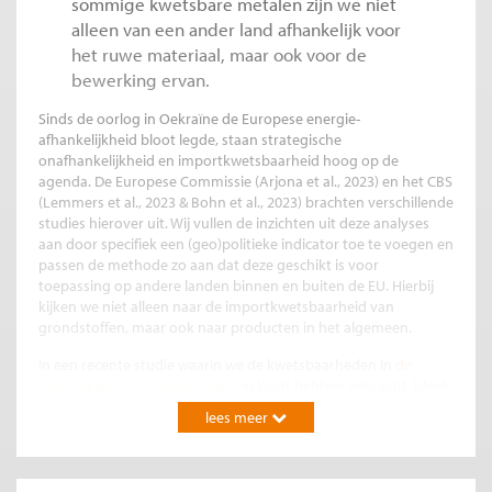
sommige kwetsbare metalen zijn we niet
alleen van een ander land afhankelijk voor
het ruwe materiaal, maar ook voor de
bewerking ervan.
Sinds de oorlog in Oekraïne de Europese energie-
afhankelijkheid bloot legde, staan strategische
onafhankelijkheid en importkwetsbaarheid hoog op de
agenda. De Europese Commissie (Arjona et al., 2023) en het CBS
(Lemmers et al., 2023 & Bohn et al., 2023) brachten verschillende
studies hierover uit. Wij vullen de inzichten uit deze analyses
aan door specifiek een (geo)politieke indicator toe te voegen en
passen de methode zo aan dat deze geschikt is voor
toepassing op andere landen binnen en buiten de EU. Hierbij
kijken we niet alleen naar de importkwetsbaarheid van
grondstoffen, maar ook naar producten in het algemeen.
In een recente studie waarin we de kwetsbaarheden in
de
waardeketen van halfgeleiders
in kaart hebben gebracht, bleek
dat deze zich niet alleen voordoen in de toelevering van ruwe
lees meer
grondstoffen. Ook de levering van specifieke halffabricaten of
eindproducten kan kwetsbaar zijn. Niet de grondstoffen die
worden gebruikt voor de productie zijn dan kritiek, maar het
verwerken of het produceren van het product of halffabricaat,